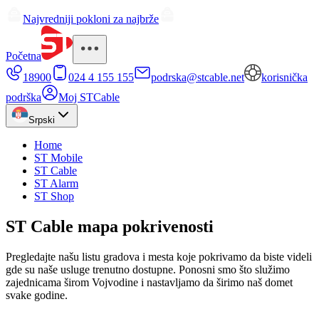
Najvredniji pokloni za najbrže
Početna
18900
024 4 155 155
podrska@stcable.net
korisnička
podrška
Moj STCable
Srpski
Home
ST Mobile
ST Cable
ST Alarm
ST Shop
ST Cable mapa pokrivenosti
Pregledajte našu listu gradova i mesta koje pokrivamo da biste videli
gde su naše usluge trenutno dostupne. Ponosni smo što služimo
zajednicama širom Vojvodine i nastavljamo da širimo naš domet
svake godine.