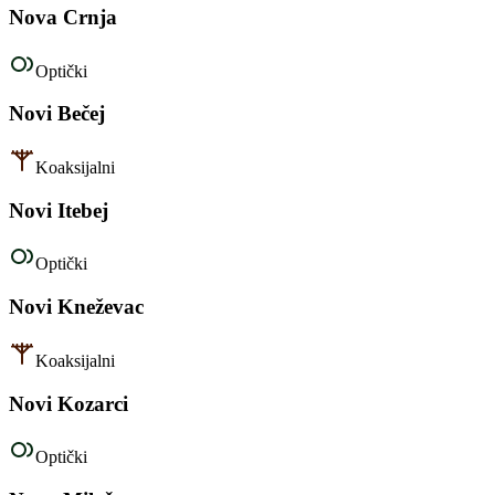
Nova Crnja
Optički
Novi Bečej
Koaksijalni
Novi Itebej
Optički
Novi Kneževac
Koaksijalni
Novi Kozarci
Optički