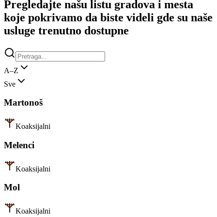
Pregledajte našu listu gradova i mesta
koje pokrivamo da biste videli gde su naše
usluge trenutno dostupne
A–Z
Sve
Martonoš
Koaksijalni
Melenci
Koaksijalni
Mol
Koaksijalni