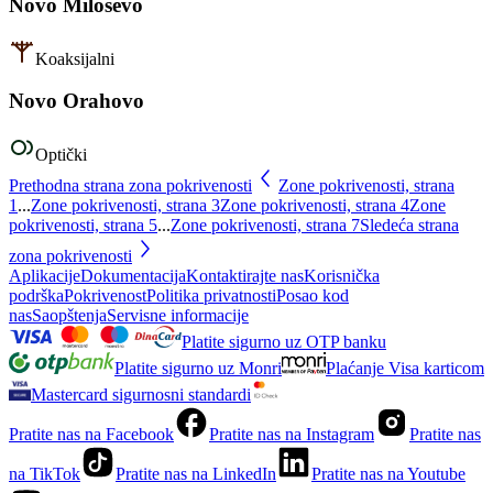
Novo Miloševo
Koaksijalni
Novo Orahovo
Optički
Prethodna strana zona pokrivenosti
Zone pokrivenosti, strana
1
...
Zone pokrivenosti, strana
3
Zone pokrivenosti, strana
4
Zone
pokrivenosti, strana
5
...
Zone pokrivenosti, strana
7
Sledeća strana
zona pokrivenosti
Aplikacije
Dokumentacija
Kontaktirajte nas
Korisnička
podrška
Pokrivenost
Politika privatnosti
Posao kod
nas
Saopštenja
Servisne informacije
Platite sigurno uz OTP banku
Platite sigurno uz Monri
Plaćanje Visa karticom
Mastercard sigurnosni standardi
Pratite nas na Facebook
Pratite nas na Instagram
Pratite nas
na TikTok
Pratite nas na LinkedIn
Pratite nas na Youtube