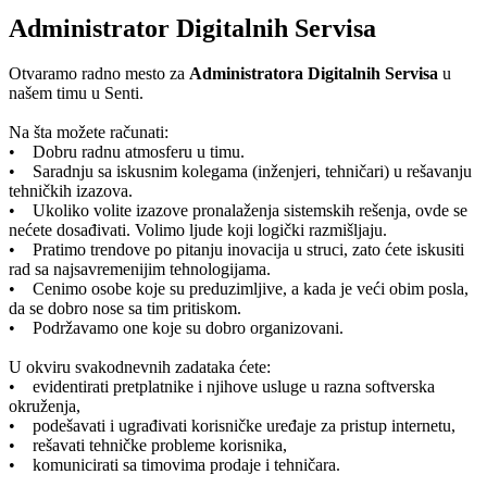
Administrator Digitalnih Servisa
Otvaramo radno mesto za
Administratora Digitalnih Servisa
u
našem timu u Senti.
Na šta možete računati:
• Dobru radnu atmosferu u timu.
• Saradnju sa iskusnim kolegama (inženjeri, tehničari) u rešavanju
tehničkih izazova.
• Ukoliko volite izazove pronalaženja sistemskih rešenja, ovde se
nećete dosađivati. Volimo ljude koji logički razmišljaju.
• Pratimo trendove po pitanju inovacija u struci, zato ćete iskusiti
rad sa najsavremenijim tehnologijama.
• Cenimo osobe koje su preduzimljive, a kada je veći obim posla,
da se dobro nose sa tim pritiskom.
• Podržavamo one koje su dobro organizovani.
U okviru svakodnevnih zadataka ćete:
• evidentirati pretplatnike i njihove usluge u razna softverska
okruženja,
• podešavati i ugrađivati korisničke uređaje za pristup internetu,
• rešavati tehničke probleme korisnika,
• komunicirati sa timovima prodaje i tehničara.