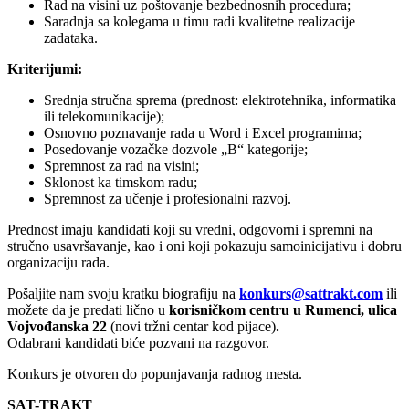
Rad na visini uz poštovanje bezbednosnih procedura;
Saradnja sa kolegama u timu radi kvalitetne realizacije
zadataka.
Kriterijumi:
Srednja stručna sprema (prednost: elektrotehnika, informatika
ili telekomunikacije);
Osnovno poznavanje rada u Word i Excel programima;
Posedovanje vozačke dozvole „B“ kategorije;
Spremnost za rad na visini;
Sklonost ka timskom radu;
Spremnost za učenje i profesionalni razvoj.
Prednost imaju kandidati koji su vredni, odgovorni i spremni na
stručno usavršavanje, kao i oni koji pokazuju samoinicijativu i dobru
organizaciju rada.
Pošaljite nam svoju kratku biografiju na
konkurs@sattrakt.com
ili
možete da je predati lično u
korisničkom centru u Rumenci, ulica
Vojvođanska 22
(novi tržni centar kod pijace)
.
Odabrani kandidati biće pozvani na razgovor.
Konkurs je otvoren do popunjavanja radnog mesta.
SAT-TRAKT