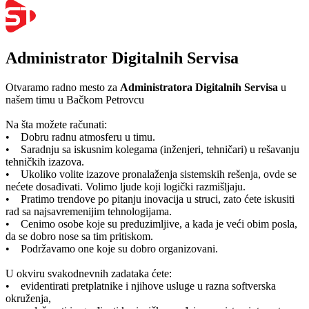
Administrator Digitalnih Servisa
Otvaramo radno mesto za
Administratora Digitalnih Servisa
u
našem timu u Bačkom Petrovcu
Na šta možete računati:
• Dobru radnu atmosferu u timu.
• Saradnju sa iskusnim kolegama (inženjeri, tehničari) u rešavanju
tehničkih izazova.
• Ukoliko volite izazove pronalaženja sistemskih rešenja, ovde se
nećete dosađivati. Volimo ljude koji logički razmišljaju.
• Pratimo trendove po pitanju inovacija u struci, zato ćete iskusiti
rad sa najsavremenijim tehnologijama.
• Cenimo osobe koje su preduzimljive, a kada je veći obim posla,
da se dobro nose sa tim pritiskom.
• Podržavamo one koje su dobro organizovani.
U okviru svakodnevnih zadataka ćete:
• evidentirati pretplatnike i njihove usluge u razna softverska
okruženja,