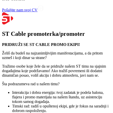
Pošaljite nam svoj CV
ST Cable promoterka/promoter
PRIDRUŽI SE ST CABLE PROMO EKIPI!
Želiš da budeš na najzanimljivijim manifestacijama, a da pritom
uzmeš i koji dinar sa strane?
Tražimo osobe koje žele da se pridruže našem ST timu na sjajnim
događajima koje podržavamo! Ako tražiš povremeni ili dodatni
dinamičan posao, voliš akciju i dobru atmosferu, javi nam se.
Šta podrazumeva rad u našem timu?
Interakcija i dobra energija: tvoj zadatak je podela balona,
flajera i promo materijala na našem štandu, uz asistenciju
tokom samog događaja.
Timski rad: radiš u opuštenoj ekipi, gde je fokus na saradnji i
dobrom raspoloženju.