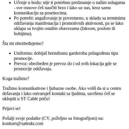
Učenje u hodu: nije ti potrebno predznanje o našim uslugama
- sve osnove ćeš naučiti brzo i lako uz nas, kroz samu
komunikaciju sa posetiocima.
Po potrebi: angažovanje je povremeno, u skladu sa terminima
održavanja manifestacija i promotivnih aktivnosti, pa se lako
uklapa sa tvojim ostalim obavezama (faksom, poslom ili
hobijima).
Šta mi obezbeđujemo?
Uniformu: dobijaš brendiranu garderobu prilagođenu tipu
promocije.
Prevoz: obezbeđen je prevoz do i od svih lokacija gde se
promocije održavaju.
Koga tražimo?
Tražimo komunikativne i ljubazne osobe. Ako voliš da si u centru
dešavanja i lako ostvaruješ kontakt sa ljudima, savršeno ćeš se
uklopiti u ST Cable priču!
Prijavi se!
Pošalji svoje podatke (CV, poželjno sa fotografijom) na:
konkurs@sattrakt.com