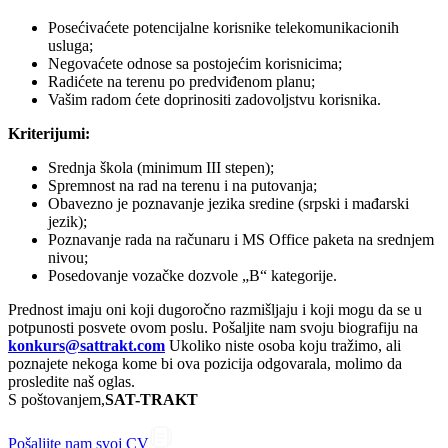
Posećivaćete potencijalne korisnike telekomunikacionih
usluga;
Negovaćete odnose sa postojećim korisnicima;
Radićete na terenu po predviđenom planu;
Vašim radom ćete doprinositi zadovoljstvu korisnika.
Kriterijumi:
Srednja škola (minimum III stepen);
Spremnost na rad na terenu i na putovanja;
Obavezno je poznavanje jezika sredine (srpski i mađarski
jezik);
Poznavanje rada na računaru i MS Office paketa na srednjem
nivou;
Posedovanje vozačke dozvole „B“ kategorije.
Prednost imaju oni koji dugoročno razmišljaju i koji mogu da se u
potpunosti posvete ovom poslu. Pošaljite nam svoju biografiju na
konkurs@sattrakt.com
Ukoliko niste osoba koju tražimo, ali
poznajete nekoga kome bi ova pozicija odgovarala, molimo da
prosledite naš oglas.
S poštovanjem,
SAT-TRAKT
Pošaljite nam svoj CV