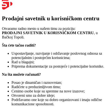
Prodajni savetnik u korisničkom centru
Otvaramo radno mesto u našem timu za poziciju:
PRODAJNI SAVETNIK U KORISNIČKOM CENTRU
, u
Bačkoj Topoli.
Šta ćete tačno raditi?
Uspostavljanje, razvijanje i održavanje poslovnog odnosa sa
potencijalnim i postojećim korisnicima;
Rad u blagajni;
Priprema dokumentacije za postojeće i potencijalne korisnike.
Na šta možete računati?
Posao je dinamičan i raznovrstan;
Radićete u preduzimljivom timu;
Cenimo osobe koje su spremne na nove izazove;
Otvoreni smo za dobre ideje;
Podržavamo one koje su dobro organizovani i imaju odlične
komunikacione sposobnosti.