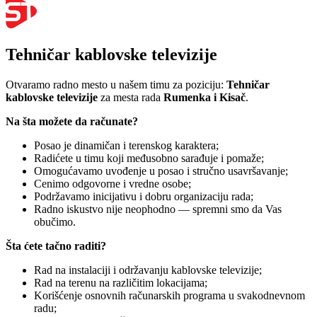
Tehničar kablovske televizije
Otvaramo radno mesto u našem timu za poziciju:
Tehničar
kablovske televizije
za mesta rada
Rumenka i Kisač
.
Na šta možete da računate?
Posao je dinamičan i terenskog karaktera;
Radićete u timu koji međusobno sarađuje i pomaže;
Omogućavamo uvođenje u posao i stručno usavršavanje;
Cenimo odgovorne i vredne osobe;
Podržavamo inicijativu i dobru organizaciju rada;
Radno iskustvo nije neophodno — spremni smo da Vas
obučimo.
Šta ćete tačno raditi?
Rad na instalaciji i održavanju kablovske televizije;
Rad na terenu na različitim lokacijama;
Korišćenje osnovnih računarskih programa u svakodnevnom
radu;