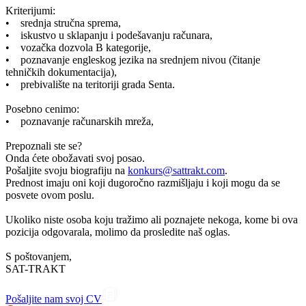
Kriterijumi:
• srednja stručna sprema,
• iskustvo u sklapanju i podešavanju računara,
• vozačka dozvola B kategorije,
• poznavanje engleskog jezika na srednjem nivou (čitanje
tehničkih dokumentacija),
• prebivalište na teritoriji grada Senta.
Posebno cenimo:
• poznavanje računarskih mreža,
Prepoznali ste se?
Onda ćete obožavati svoj posao.
Pošaljite svoju biografiju na
konkurs@sattrakt.com
.
Prednost imaju oni koji dugoročno razmišljaju i koji mogu da se
posvete ovom poslu.
Ukoliko niste osoba koju tražimo ali poznajete nekoga, kome bi ova
pozicija odgovarala, molimo da prosledite naš oglas.
S poštovanjem,
SAT-TRAKT
Pošaljite nam svoj CV