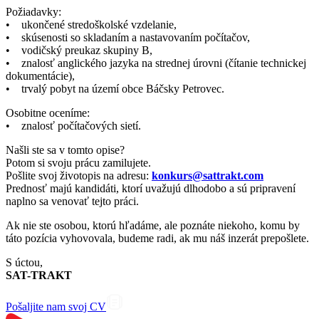
Požiadavky:
• ukončené stredoškolské vzdelanie,
• skúsenosti so skladaním a nastavovaním počítačov,
• vodičský preukaz skupiny B,
• znalosť anglického jazyka na strednej úrovni (čítanie technickej
dokumentácie),
• trvalý pobyt na území obce Báčsky Petrovec.
Osobitne oceníme:
• znalosť počítačových sietí.
Našli ste sa v tomto opise?
Potom si svoju prácu zamilujete.
Pošlite svoj životopis na adresu:
konkurs@sattrakt.com
Prednosť majú kandidáti, ktorí uvažujú dlhodobo a sú pripravení
naplno sa venovať tejto práci.
Ak nie ste osobou, ktorú hľadáme, ale poznáte niekoho, komu by
táto pozícia vyhovovala, budeme radi, ak mu náš inzerát prepošlete.
S úctou,
SAT-TRAKT
Pošaljite nam svoj CV