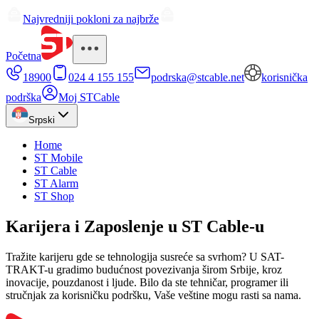
Najvredniji pokloni za najbrže
Početna
18900
024 4 155 155
podrska@stcable.net
korisnička
podrška
Moj STCable
Srpski
Home
ST Mobile
ST Cable
ST Alarm
ST Shop
Karijera i Zaposlenje u ST Cable-u
Tražite karijeru gde se tehnologija susreće sa svrhom? U SAT-
TRAKT-u gradimo budućnost povezivanja širom Srbije, kroz
inovacije, pouzdanost i ljude. Bilo da ste tehničar, programer ili
stručnjak za korisničku podršku, Vaše veštine mogu rasti sa nama.