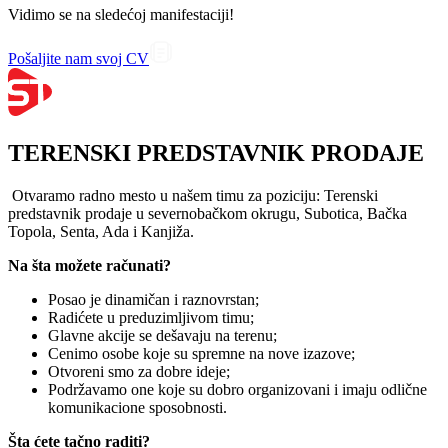
Vidimo se na sledećoj manifestaciji!
Pošaljite nam svoj CV
TERENSKI PREDSTAVNIK PRODAJE
Otvaramo radno mesto u našem timu za poziciju: Terenski
predstavnik prodaje u severnobačkom okrugu, Subotica, Bačka
Topola, Senta, Ada i Kanjiža.
Na šta možete računati?
Posao je dinamičan i raznovrstan;
Radićete u preduzimljivom timu;
Glavne akcije se dešavaju na terenu;
Cenimo osobe koje su spremne na nove izazove;
Otvoreni smo za dobre ideje;
Podržavamo one koje su dobro organizovani i imaju odlične
komunikacione sposobnosti.
Šta ćete tačno raditi?