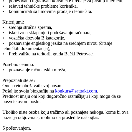
• podešavati i ugrađivati korisničke uređaje za pristup internetu,
• rešavati tehničke probleme korisnika,
• komunicirati sa timovima prodaje i tehničara.
Kriterijumi:
• srednja stručna sprema,
• iskustvo u sklapanju i podešavanju računara,
• vozačka dozvola B kategorije,
• poznavanje engleskog jezika na srednjem nivou (čitanje
tehničkih dokumentacija),
• Prebivalište na teritoriji grada Bački Petrovac.
Posebno cenimo:
• poznavanje računarskih mreža,
Prepoznali ste se?
Onda ćete obožavati svoj posao.
Pošaljite svoju biografiju na
konkurs@sattrakt.com
.
Prednost imaju oni koji dugoročno razmišljaju i koji mogu da se
posvete ovom poslu.
Ukoliko niste osoba koju tražimo ali poznajete nekoga, kome bi ova
pozicija odgovarala, molimo da prosledite naš oglas.
S poštovanjem,