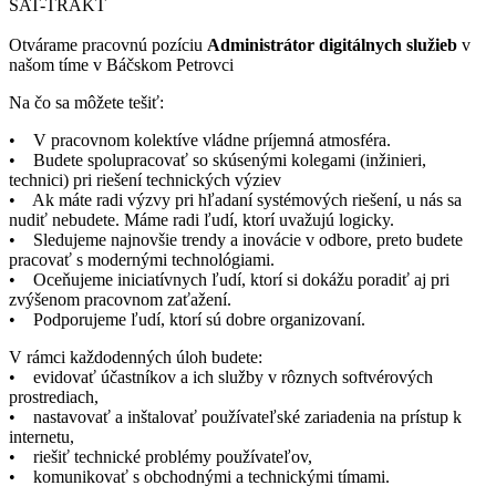
SAT-TRAKT
Otvárame pracovnú pozíciu
Administrátor digitálnych služieb
v
našom tíme v Báčskom Petrovci
Na čo sa môžete tešiť:
• V pracovnom kolektíve vládne príjemná atmosféra.
• Budete spolupracovať so skúsenými kolegami (inžinieri,
technici) pri riešení technických výziev
• Ak máte radi výzvy pri hľadaní systémových riešení, u nás sa
nudiť nebudete. Máme radi ľudí, ktorí uvažujú logicky.
• Sledujeme najnovšie trendy a inovácie v odbore, preto budete
pracovať s modernými technológiami.
• Oceňujeme iniciatívnych ľudí, ktorí si dokážu poradiť aj pri
zvýšenom pracovnom zaťažení.
• Podporujeme ľudí, ktorí sú dobre organizovaní.
V rámci každodenných úloh budete:
• evidovať účastníkov a ich služby v rôznych softvérových
prostrediach,
• nastavovať a inštalovať používateľské zariadenia na prístup k
internetu,
• riešiť technické problémy používateľov,
• komunikovať s obchodnými a technickými tímami.