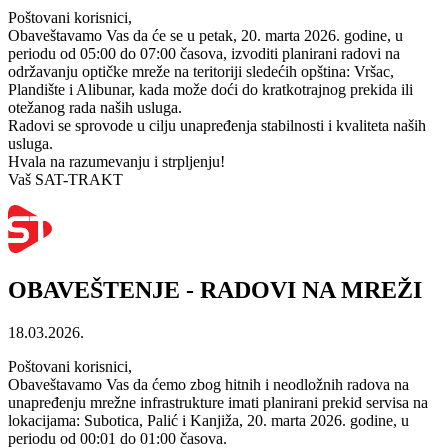
Poštovani korisnici,
Obaveštavamo Vas da će se u petak, 20. marta 2026. godine, u
periodu od 05:00 do 07:00 časova, izvoditi planirani radovi na
održavanju optičke mreže na teritoriji sledećih opština: Vršac,
Plandište i Alibunar, kada može doći do kratkotrajnog prekida ili
otežanog rada naših usluga.
Radovi se sprovode u cilju unapređenja stabilnosti i kvaliteta naših
usluga.
Hvala na razumevanju i strpljenju!
Vaš SAT-TRAKT
OBAVEŠTENJE - RADOVI NA MREŽI
18.03.2026.
Poštovani korisnici,
Obaveštavamo Vas da ćemo zbog hitnih i neodložnih radova na
unapređenju mrežne infrastrukture imati planirani prekid servisa na
lokacijama: Subotica, Palić i Kanjiža, 20. marta 2026. godine, u
periodu od 00:01 do 01:00 časova.