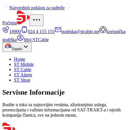
Najvredniji pokloni za najbrže
Početna
18900
024 4 155 155
podrska@stcable.net
korisnička
podrška
Moj STCable
Srpski
Home
ST Mobile
ST Cable
ST Alarm
ST Shop
Servisne Informacije
Budite u toku sa najnovijim vestima, ažuriranjima usluga,
promocijama i važnim informacijama od SAT-TRAKT-a i njenih
kompanija članica, sve na jednom mestu.