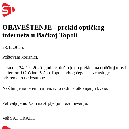
OBAVEŠTENJE - prekid optičkog
interneta u Bačkoj Topoli
23.12.2025.
Poštovani korisnici,
U sredu, 24. 12. 2025. godine, došlo je do prekida na optičkoj mreži
na teritoriji Opštine Bačka Topola, zbog čega su sve usluge
privremeno nedostupne.
Naš tim je na terenu i intenzivno radi na otklanjanju kvara.
Zahvaljujemo Vam na strpljenju i razumevanju.
Vaš SAT-TRAKT