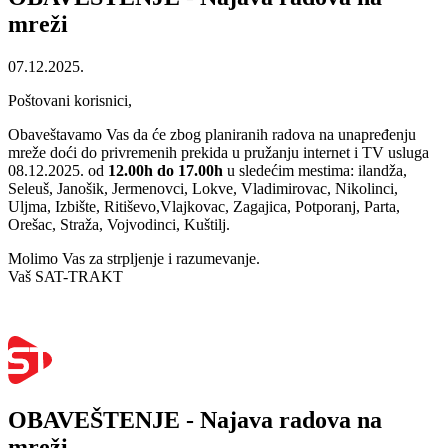
mreži
07.12.2025.
Poštovani korisnici,
Obaveštavamo Vas da će zbog planiranih radova na unapređenju
mreže doći do privremenih prekida u pružanju internet i TV usluga
08.12.2025. od
12.00h do 17.00h
u sledećim mestima: ilandža,
Seleuš, Janošik, Jermenovci, Lokve, Vladimirovac, Nikolinci,
Uljma, Izbište, Ritiševo,Vlajkovac, Zagajica, Potporanj, Parta,
Orešac, Straža, Vojvodinci, Kuštilj.
Molimo Vas za strpljenje i razumevanje.
Vaš SAT-TRAKT
OBAVEŠTENJE - Najava radova na
mreži