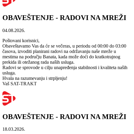
OBAVEŠTENJE - RADOVI NA MREŽI
04.08.2026.
Poštovani korisnici,
Obaveštavamo Vas da će se večeras, u periodu od 00:00 do 03:00
časova, izvoditi planirani radovi na održavanju naše mreže u
mestima na području Banata, kada može doći do kratkotrajnog
prekida ili otežanog rada naših usluga.
Radovi se sprovode u cilju unapređenja stabilnosti i kvaliteta naših
usluga.
Hvala na razumevanju i strpljenju!
Vaš SAT-TRAKT
OBAVEŠTENJE - RADOVI NA MREŽI
18.03.2026.