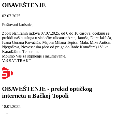
OBAVEŠTENJE
02.07.2025.
Poštovani korisnici,
Zbog planiranih radova 07.07.2025. od 6 do 10 časova, očekuju se
prekidi naših usluga u sledećim ulicama: Aranj Janoša, Đure Jakšića,
Ivana Gorana Kovačića, Majora Milana Tepića, Mala, Mike Antića,
Njegoševa, Novosadska (deo od pruge do Rade Konačara) i Vuka
Karadžića u Temerinu.
Molimo Vas za strpljenje i razumevanje.
Vaš SAT-TRAKT
OBAVEŠTENJE - prekid optičkog
interneta u Bačkoj Topoli
18.01.2025.