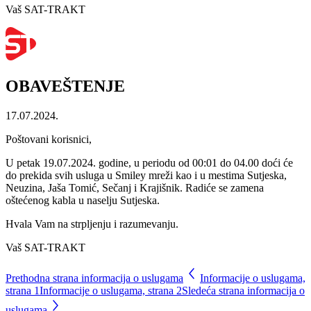
Vaš SAT-TRAKT
OBAVEŠTENJE
17.07.2024.
Poštovani korisnici,
U petak 19.07.2024. godine, u periodu od 00:01 do 04.00 doći će
do prekida svih usluga u Smiley mreži kao i u mestima Sutjeska,
Neuzina, Jaša Tomić, Sečanj i Krajišnik. Radiće se zamena
oštećenog kabla u naselju Sutjeska.
Hvala Vam na strpljenju i razumevanju.
Vaš SAT-TRAKT
Prethodna strana informacija o uslugama
Informacije o uslugama,
strana
1
Informacije o uslugama, strana
2
Sledeća strana informacija o
uslugama