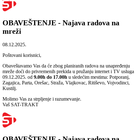
OBAVEŠTENJE - Najava radova na
mreži
08.12.2025.
Poštovani korisnici,
Obaveštavamo Vas da će zbog planiranih radova na unapređenju
mreže doći do privremenih prekida u pružanju internet i TV usluga
09.12.2025. od
9.00h do 17.00h
u sledećim mestima: Potporanj,
Zagajica, Parta, Orešac, Straža, Vlajkovac, Ritiševo, Vojvodinci,
Kustilj.
Molimo Vas za strpljenje i razumevanje.
Vaš SAT-TRAKT
OBAVEŠTENJE - Najava radova na