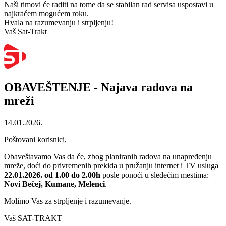
Naši timovi će raditi na tome da se stabilan rad servisa uspostavi u
najkraćem mogućem roku.
Hvala na razumevanju i strpljenju!
Vaš Sat-Trakt
OBAVEŠTENJE - Najava radova na
mreži
14.01.2026.
Poštovani korisnici,
Obaveštavamo Vas da će, zbog planiranih radova na unapređenju
mreže, doći do privremenih prekida u pružanju internet i TV usluga
22.01.2026.
od 1.00 do 2.00h
posle ponoći u sledećim mestima:
Novi Bečej, Kumane, Melenci
.
Molimo Vas za strpljenje i razumevanje.
Vaš SAT-TRAKT