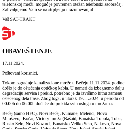
telefonskoj mreži, moguć je povremen otežan telefonski saobraćaj.
Zahvaljujemo Vam se na strpljenju i razumevanju!
Vaš SAT-TRAKT
OBAVEŠTENJE
17.11.2024.
Poštovani korisnici,
Tokom izgradnje kanalizacione mreže u Bečeju 11.11.2024. godine,
došlo je do oštećenja optičkog kabla. U nameri da izbegnemo dalju
degradaciju servisa i prekid, potrebno je da izvršimo hitnu zamenu
oštećenog dela trase. Zbog toga, u utorak 19.11.2024. u periodu od
00:00h do 06:00h doći će do prekida svih usluga u mrežama:
Bečej (samo HFC), Novi Bečej, Kumane, Melenci, Novo
Miloševo, Bočar, Victory mreža (Bašaid, Banatska Topola, Toba,
Rusko Selo, Novi Kozarci, Banatsko Veliko Selo, Nakovo, Nova
Crnja, Srpska Crnja, Vojvoda Stepa, Novi Itebej, Srpski Itebej,