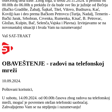
oštećenog dela trase. Zbog toga, u sredu 20.11.2024. u periodu od
00.00h do 06.00h u prekidu će da bude sve što je južnije od Bečeja
(Bačko Gradište, Žabalj, Šajkaš, Titel, Vilovo, Budisava, Kać,
Kovilj) kao i deo prema Bačkom Petrovcu (Turija, Nadalj, Temerin -
Bački Jarak, Srbobran, Crvenka, Rumenka, Kisač, B. Petrovac,
Gložan, Kulpin, Bač, Selenča,Vajska i Plavna). Izvinjavamo se na
novonastaloj situaciji i hvala Vam na razumevanju!
Vaš SAT-TRAKT
OBAVEŠTENJE - radovi na telefonskoj
mreži
10.09.2024.
Poštovani korisnici,
U subotu, 14.09.2024. od 00.00h časova zbog radova na telefonskoj
mreži, moguć je povremen otežan telefonski saobraćaj.
Zahvaljujemo Vam se na strpljenju i razumevanju!