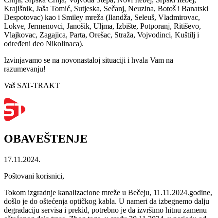
Krajišnik, Jaša Tomić, Sutjeska, Sečanj, Neuzina, Botoš i Banatski
Despotovac) kao i Smiley mreža (Ilandža, Seleuš, Vladmirovac,
Lokve, Jermenovci, Janošik, Uljma, Izbište, Potporanj, Ritiševo,
Vlajkovac, Zagajica, Parta, Orešac, Straža, Vojvodinci, Kuštilj i
određeni deo Nikolinaca).
Izvinjavamo se na novonastaloj situaciji i hvala Vam na
razumevanju!
Vaš SAT-TRAKT
OBAVEŠTENJE
17.11.2024.
Poštovani korisnici,
Tokom izgradnje kanalizacione mreže u Bečeju, 11.11.2024.godine,
došlo je do oštećenja optičkog kabla. U nameri da izbegnemo dalju
degradaciju servisa i prekid, potrebno je da izvršimo hitnu zamenu