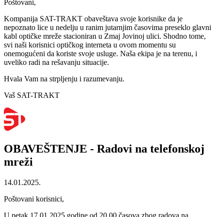
Poštovani,
Kompanija SAT-TRAKT obaveštava svoje korisnike da je
nepoznato lice u nedelju u ranim jutarnjim časovima preseklo glavni
kabl optičke mreže stacioniran u Zmaj Jovinoj ulici. Shodno tome,
svi naši korisnici optičkog interneta u ovom momentu su
onemogućeni da koriste svoje usluge. Naša ekipa je na terenu, i
uveliko radi na rešavanju situacije.
Hvala Vam na strpljenju i razumevanju.
Vaš SAT-TRAKT
OBAVEŠTENJE - Radovi na telefonskoj
mreži
14.01.2025.
Poštovani korisnici,
U petak 17.01.2025.godine od 20.00 časova zbog radova na