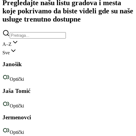
Pregledajte našu listu gradova i mesta
koje pokrivamo da biste videli gde su naše
usluge trenutno dostupne
A–Z
Sve
Janošik
Optički
Jaša Tomić
Optički
Jermenovci
Optički