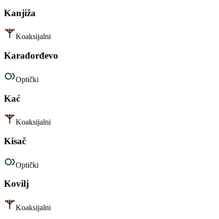
Kanjiža
Koaksijalni
Karađorđevo
Optički
Kać
Koaksijalni
Kisač
Optički
Kovilj
Koaksijalni