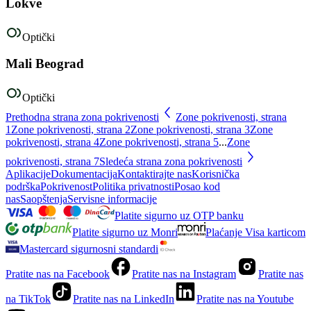
Lokve
Optički
Mali Beograd
Optički
Prethodna strana zona pokrivenosti
Zone pokrivenosti, strana
1
Zone pokrivenosti, strana
2
Zone pokrivenosti, strana
3
Zone
pokrivenosti, strana
4
Zone pokrivenosti, strana
5
...
Zone
pokrivenosti, strana
7
Sledeća strana zona pokrivenosti
Aplikacije
Dokumentacija
Kontaktirajte nas
Korisnička
podrška
Pokrivenost
Politika privatnosti
Posao kod
nas
Saopštenja
Servisne informacije
Platite sigurno uz OTP banku
Platite sigurno uz Monri
Plaćanje Visa karticom
Mastercard sigurnosni standardi
Pratite nas na Facebook
Pratite nas na Instagram
Pratite nas
na TikTok
Pratite nas na LinkedIn
Pratite nas na Youtube