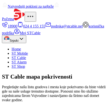
Najvredniji pokloni za najbrže
Početna
18900
024 4 155 155
podrska@stcable.net
korisnička
podrška
Moj STCable
Srpski
Home
ST Mobile
ST Cable
ST Alarm
ST Shop
ST Cable mapa pokrivenosti
Pregledajte našu listu gradova i mesta koje pokrivamo da biste videli
gde su naše usluge trenutno dostupne. Ponosni smo što služimo
zajednicama širom Vojvodine i nastavljamo da širimo naš domet
svake godine.