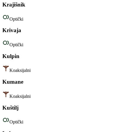
Krajišnik
Optički
Krivaja
Optički
Kulpin
Koaksijalni
Kumane
Koaksijalni
Kuštilj
Optički