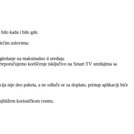
bilo kada i bilo gde.
edećim uslovima:
 gledanje na maksimalno 4 uređaja.
Preporučujemo korišćenje isključivo na Smart TV uređajima sa
 nije deo paketa, a ne odluče se za doplatu, pristup aplikaciji biće
najbližem korisničkom centru.