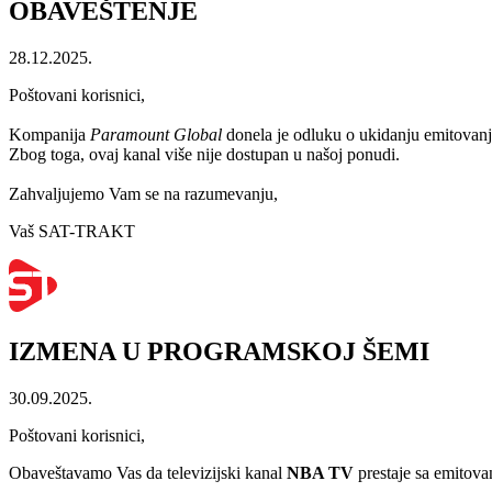
OBAVEŠTENJE
28.12.2025.
Poštovani korisnici,
Kompanija
Paramount Global
donela je odluku o ukidanju emitovan
Zbog toga, ovaj kanal više nije dostupan u našoj ponudi.
Zahvaljujemo Vam se na razumevanju,
Vaš SAT-TRAKT
IZMENA U PROGRAMSKOJ ŠEMI
30.09.2025.
Poštovani korisnici,
Obaveštavamo Vas da televizijski kanal
NBA TV
prestaje sa emitova