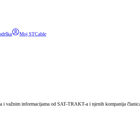
odrška
Moj STCable
ama i važnim informacijama od SAT-TRAKT-a i njenih kompanija članic