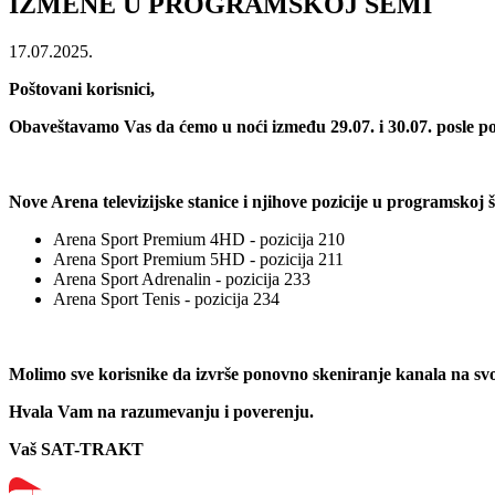
IZMENE U PROGRAMSKOJ ŠEMI
17.07.2025.
Poštovani korisnici,
Obaveštavamo Vas da ćemo u noći između 29.07. i 30.07. posle p
Nove Arena televizijske stanice i njihove pozicije u programskoj 
Arena Sport Premium 4HD - pozicija 210
Arena Sport Premium 5HD - pozicija 211
Arena Sport Adrenalin - pozicija 233
Arena Sport Tenis - pozicija 234
Molimo sve korisnike da izvrše ponovno skeniranje kanala na sv
Hvala Vam na razumevanju i poverenju.
Vaš SAT-TRAKT