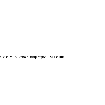
a više MTV kanala, uključujući i
MTV 00s
.