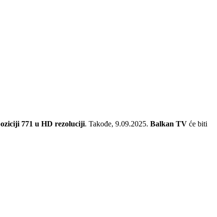
oziciji 771 u HD rezoluciji
.
Takođe, 9.09.2025.
Balkan TV
će biti