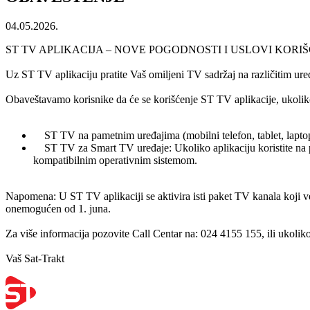
04.05.2026.
ST TV APLIKACIJA – NOVE POGODNOSTI I USLOVI KORI
Uz ST TV aplikaciju pratite Vaš omiljeni TV sadržaj na različitim ure
Obaveštavamo korisnike da će se korišćenje ST TV aplikacije, ukoliko
ST TV na pametnim uređajima (mobilni telefon, tablet, laptop
ST TV za Smart TV uređaje: Ukoliko aplikaciju koristite na p
kompatibilnim operativnim sistemom.
Napomena: U ST TV aplikaciji se aktivira isti paket TV kanala koji ve
onemogućen od 1. juna.
Za više informacija pozovite Call Centar na: 024 4155 155, ili ukolik
Vaš Sat-Trakt