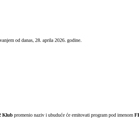
ovanjem od danas, 28. aprila 2026. godine.
 Klub
promenio naziv i ubuduće će emitovati program pod imenom
F