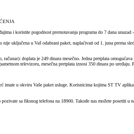
ŠĆENJA
đajima i koristite pogodnost premotavanja programa do 7 dana unazad - 
 nije uključena u Vaš odabrani paket, naplaćivati od 1. juna prema sl
, računar): doplata je 249 dinara mesečno. Jedna pretplata omogućava
ametnom televizoru, mesečna pretplata iznosi 350 dinara po uređaju. 
ć imate u okviru Vaše paket usluge. Korisnicima kojima ST TV aplikacija
o pozivate sa fiksnog telefona na 18900. Takođe nas možete posetiti u 