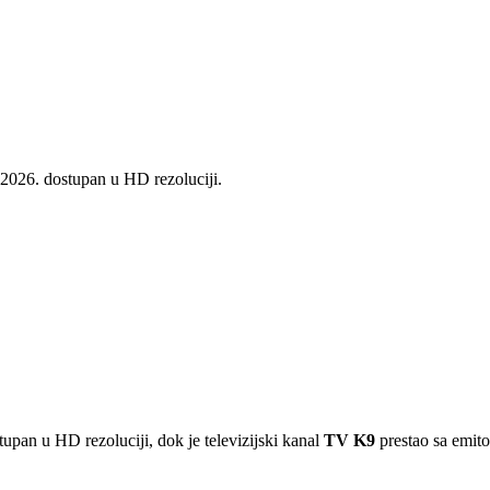
2026. dostupan u HD rezoluciji.
upan u HD rezoluciji, dok je televizijski kanal
TV K9
prestao sa emit