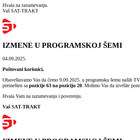
Hvala na razumevanju.
Vaš SAT-TRAKT
IZMENE U PROGRAMSKOJ ŠEMI
04.09.2025.
Poštovani korisnici,
Obaveštavamo Vas da ćemo 9.09.2025. u programsku šemu naših TV
premešten sa
pozicije 63 na poziciju 20
.
Molimo Vas da izvršite pon
Hvala Vam na razumevanju i poverenju.
Vaš SAT-TRAKT