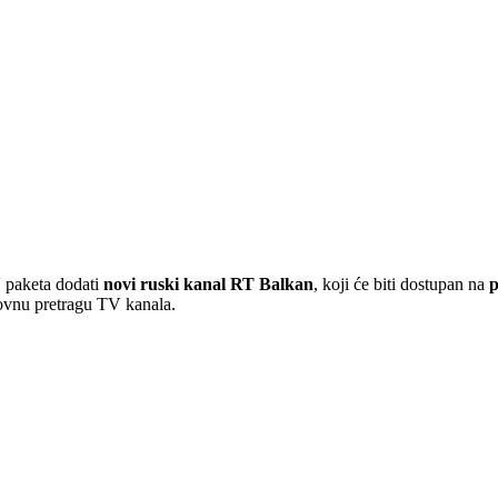
 paketa dodati
novi ruski kanal RT Balkan
, koji će biti dostupan na
p
ovnu pretragu TV kanala.