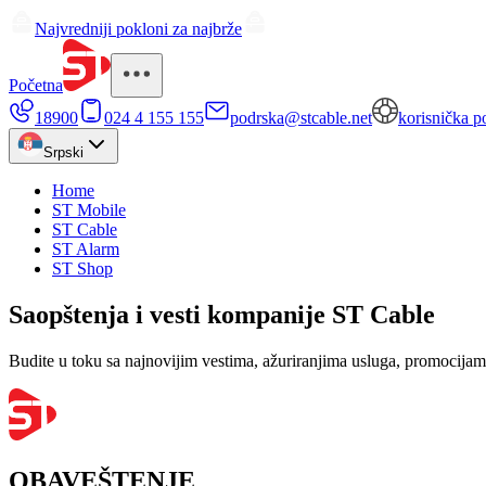
Najvredniji pokloni za najbrže
Početna
18900
024 4 155 155
podrska@stcable.net
korisnička p
Srpski
Home
ST Mobile
ST Cable
ST Alarm
ST Shop
Saopštenja i vesti kompanije ST Cable
Budite u toku sa najnovijim vestima, ažuriranjima usluga, promocij
OBAVEŠTENJE