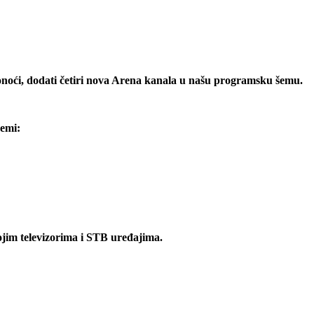
onoći, dodati četiri nova Arena kanala u našu programsku šemu.
šemi:
ojim televizorima i STB uređajima.