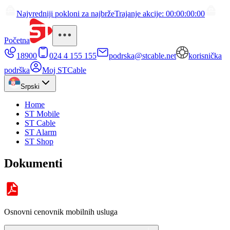
Najvredniji pokloni za najbrže
Trajanje akcije: 00:00:00:00
Početna
18900
024 4 155 155
podrska@stcable.net
korisnička
podrška
Moj STCable
Srpski
Home
ST Mobile
ST Cable
ST Alarm
ST Shop
Dokumenti
Osnovni cenovnik mobilnih usluga