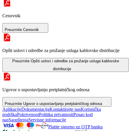
Cenovnik
Preuzmite
Cenovnik
Opšti uslovi i odredbe za pružanje usluga kablovske distribucije
Preuzmite
Opšti uslovi i odredbe za pružanje usluga kablovske
distribucije
Ugovor o uspostavljanju pretplatničkog odnosa
Preuzmite
Ugovor o uspostavljanju pretplatničkog odnosa
Aplikacije
Dokumentacija
Kontaktirajte nas
Korisnička
podrška
Pokrivenost
Politika privatnosti
Posao kod
nas
Saopštenja
Servisne informacije
Platite sigurno uz OTP banku