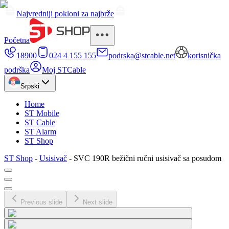
Najvredniji pokloni za najbrže
Početna
18900
024 4 155 155
podrska@stcable.net
korisnička
podrška
Moj STCable
Srpski
Home
ST Mobile
ST Cable
ST Alarm
ST Shop
ST Shop
-
Usisivač
-
SVC 190R bežični ručni usisivač sa posudom
Previous slide
Next slide