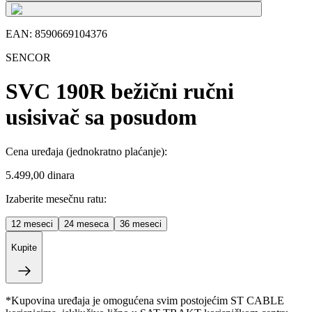
EAN:
8590669104376
SENCOR
SVC 190R bežični ručni
usisivač sa posudom
Cena uređaja
(jednokratno plaćanje)
:
5.499,00 dinara
Izaberite mesečnu ratu:
12
meseci
24
meseca
36
meseci
Kupite
*Kupovina uređaja je omogućena svim postojećim ST CABLE