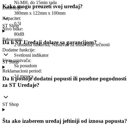
Ni-MH, do 15min rada
Kako mogu preuzeti svoj uređaj?
Dimenzije
:
380mm x 122mm x 100mm
Kapacitet
:
0.5l
ST Shop
Nivo buke
:
80dB
Pakovanje
:
Da li ST Uređaji dolaze sa garancijom?
2 dodatna nastavka, Nastavak za usisavanje tečnosti
Dodatne funkcije
:
Svetlosni indikator
Vrsta usisivača
:
ST Shop
Sa posudom
Reklamacioni period
:
24 meseca
Da li postoje dodatni popusti ili posebne pogodnosti
za ST Uređaje?
ST Shop
Šta ako izaberem uređaj jeftiniji od iznosa popusta?