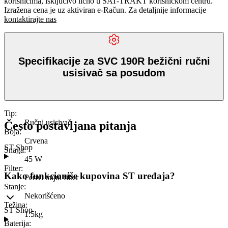
korisnicima, isključivo lično u SAT-TRAKT korisničkom centru.
Izražena cena je uz aktiviran e-Račun. Za detaljnije informacije
kontaktirajte nas
Specifikacije za SVC 190R bežični ručni
usisivač sa posudom
Tip
:
Ručni usisivač
Često postavljana pitanja
Boja
:
Crvena
ST Shop
Snaga
:
45 W
Filter
:
Kako funkcioniše kupovina ST uređaja?
Perivi trajni filter
Stanje
:
Nekorišćeno
Težina
:
ST Shop
1.5kg
Baterija
: