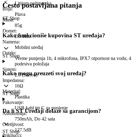
Litijum-polimerska
Često postavljana pitanja
Boja
:
Plava
ST Shop
Masa
:
85g
Domet
:
Kako funkcioniše kupovina ST uređaja?
Do 10m
Namena
:
Mobilni uređaj
Ostalo
:
ST Shop
Vreme punjenja 1h, 4 mikrofona, IPX7 otpornost na vodu, 4
podesiva položaja
Sistem
:
Kako mogu preuzeti svoj uređaj?
2.0 (Stereo)
Impedansa
:
16Ω
Materijal
:
ST Shop
Plastika
Pakovanje
:
USB kabl tip C za punjenje
Da li ST Uređaji dolaze sa garancijom?
Autonomija
:
750mAh, Do 42 sata
Osetljivost
:
127.5dB
ST Shop
Priključci
: