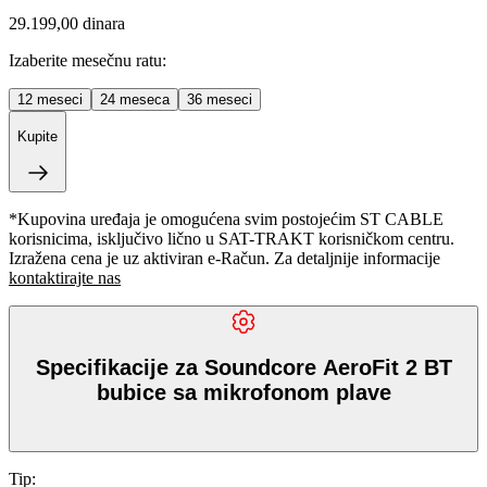
29.199,00 dinara
Izaberite mesečnu ratu:
12
meseci
24
meseca
36
meseci
Kupite
*Kupovina uređaja je omogućena svim postojećim ST CABLE
korisnicima, isključivo lično u SAT-TRAKT korisničkom centru.
Izražena cena je uz aktiviran e-Račun. Za detaljnije informacije
kontaktirajte nas
Specifikacije za Soundcore AeroFit 2 BT
bubice sa mikrofonom plave
Tip
: