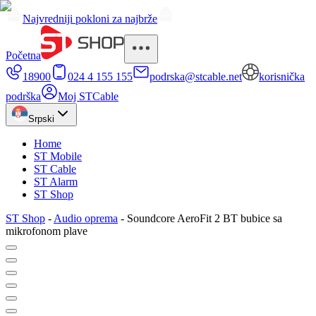
Najvredniji pokloni za najbrže
Početna
18900
024 4 155 155
podrska@stcable.net
korisnička
podrška
Moj STCable
Srpski
Home
ST Mobile
ST Cable
ST Alarm
ST Shop
ST Shop
-
Audio oprema
-
Soundcore AeroFit 2 BT bubice sa
mikrofonom plave