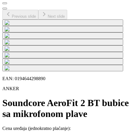
Previous slide
Next slide
EAN:
0194644298890
ANKER
Soundcore AeroFit 2 BT bubice
sa mikrofonom plave
Cena uređaja
(jednokratno plaćanje)
: