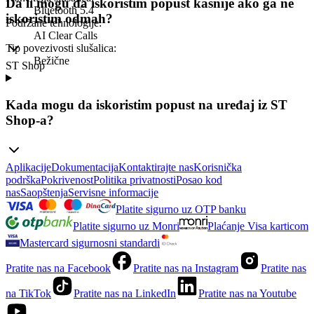
Da li mogu da iskoristim popust kasnije ako ga ne
Bluetooth 5.4
iskoristim odmah?
Podržane tehnologije
:
AI Clear Calls
Tip povezivosti slušalica
:
Bežične
ST Shop
Kada mogu da iskoristim popust na uređaj iz ST
Shop-a?
Aplikacije
Dokumentacija
Kontaktirajte nas
Korisnička
podrška
Pokrivenost
Politika privatnosti
Posao kod
nas
Saopštenja
Servisne informacije
Platite sigurno uz OTP banku
Platite sigurno uz Monri
Plaćanje Visa karticom
Mastercard sigurnosni standardi
Pratite nas na Facebook
Pratite nas na Instagram
Pratite nas
na TikTok
Pratite nas na LinkedIn
Pratite nas na Youtube