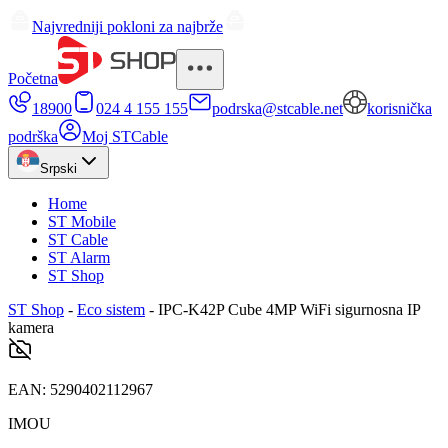
Najvredniji pokloni za najbrže
Početna
18900
024 4 155 155
podrska@stcable.net
korisnička
podrška
Moj STCable
Srpski
Home
ST Mobile
ST Cable
ST Alarm
ST Shop
ST Shop
-
Eco sistem
-
IPC-K42P Cube 4MP WiFi sigurnosna IP
kamera
EAN:
5290402112967
IMOU