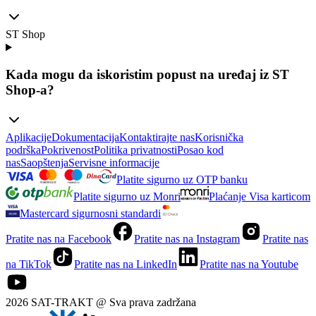
ST Shop
Kada mogu da iskoristim popust na uređaj iz ST
Shop-a?
Aplikacije
Dokumentacija
Kontaktirajte nas
Korisnička
podrška
Pokrivenost
Politika privatnosti
Posao kod
nas
Saopštenja
Servisne informacije
Platite sigurno uz OTP banku
Platite sigurno uz Monri
Plaćanje Visa karticom
Mastercard sigurnosni standardi
Pratite nas na Facebook
Pratite nas na Instagram
Pratite nas
na TikTok
Pratite nas na LinkedIn
Pratite nas na Youtube
2026 SAT-TRAKT @ Sva prava zadržana