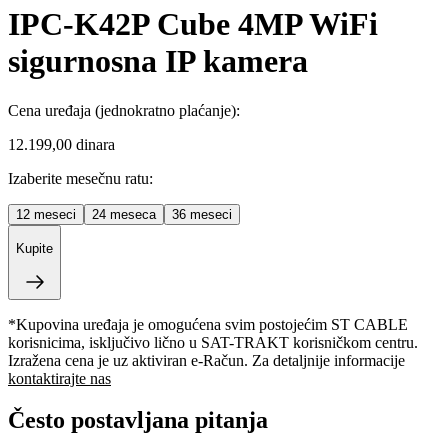
IPC-K42P Cube 4MP WiFi
sigurnosna IP kamera
Cena uređaja
(jednokratno plaćanje)
:
12.199,00 dinara
Izaberite mesečnu ratu:
12
meseci
24
meseca
36
meseci
Kupite
*Kupovina uređaja je omogućena svim postojećim ST CABLE
korisnicima, isključivo lično u SAT-TRAKT korisničkom centru.
Izražena cena je uz aktiviran e-Račun. Za detaljnije informacije
kontaktirajte nas
Često postavljana pitanja