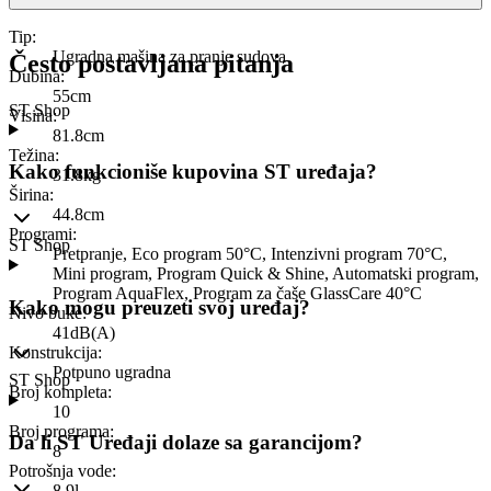
Tip
:
Ugradna mašina za pranje sudova
Često postavljana pitanja
Dubina
:
55cm
ST Shop
Visina
:
81.8cm
Težina
:
Kako funkcioniše kupovina ST uređaja?
31.8kg
Širina
:
44.8cm
Programi
:
ST Shop
Pretpranje, Eco program 50°C, Intenzivni program 70°C,
Mini program, Program Quick & Shine, Automatski program,
Program AquaFlex, Program za čaše GlassCare 40°C
Kako mogu preuzeti svoj uređaj?
Nivo buke
:
41dB(A)
Konstrukcija
:
Potpuno ugradna
ST Shop
Broj kompleta
:
10
Broj programa
:
Da li ST Uređaji dolaze sa garancijom?
8
Potrošnja vode
:
8.9l