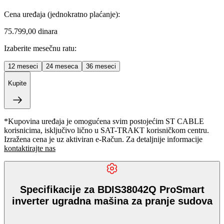
Cena uređaja
(jednokratno plaćanje)
:
75.799,00 dinara
Izaberite mesečnu ratu:
12
meseci
24
meseca
36
meseci
Kupite
*Kupovina uređaja je omogućena svim postojećim ST CABLE
korisnicima, isključivo lično u SAT-TRAKT korisničkom centru.
Izražena cena je uz aktiviran e-Račun. Za detaljnije informacije
kontaktirajte nas
Specifikacije za BDIS38042Q ProSmart
inverter ugradna mašina za pranje sudova