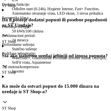
Dodatne funkcije
:
ST Shop
Odložen start (0-24h), Hygiene Intense, Fast+ Function,
Automatsko otvaranje vrata, LED ekran, 3 nivoa prskalica
Energetska klasa
:
Da li postoje dodatni popusti ili posebne pogodnosti
C
za ST Uređaje?
Potrošnja energije
:
59 kWh/100 ciklusa
Reklamacioni period
:
24 meseca
ST Shop
Performanse sušenja
:
Statično sušenje
Podržane tehnologije
:
Šta ako izaberem uređaj jeftiniji od iznosa popusta?
WaterSafe+, GlassShield, ProSmart inverter motor, LedSpot,
SelFit vrata, Aquaintense
Tip motora/kompresora
:
Inverter
ST Shop
Ko može da ostvari popust do 15.000 dinara na
uređaje iz ST Shop-a?
ST Shop