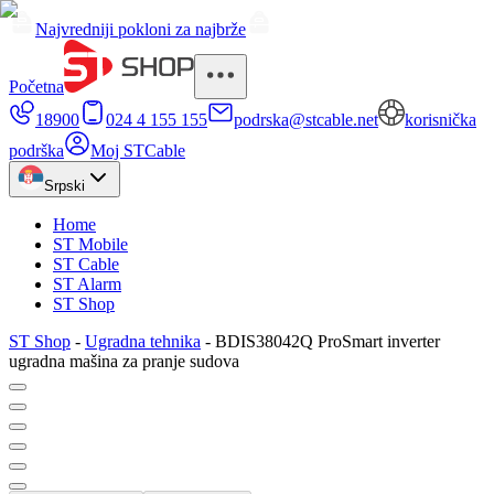
Najvredniji pokloni za najbrže
Početna
18900
024 4 155 155
podrska@stcable.net
korisnička
podrška
Moj STCable
Srpski
Home
ST Mobile
ST Cable
ST Alarm
ST Shop
ST Shop
-
Ugradna tehnika
-
BDIS38042Q ProSmart inverter
ugradna mašina za pranje sudova