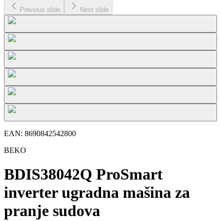
Previous slide
Next slide
EAN:
8690842542800
BEKO
BDIS38042Q ProSmart
inverter ugradna mašina za
pranje sudova