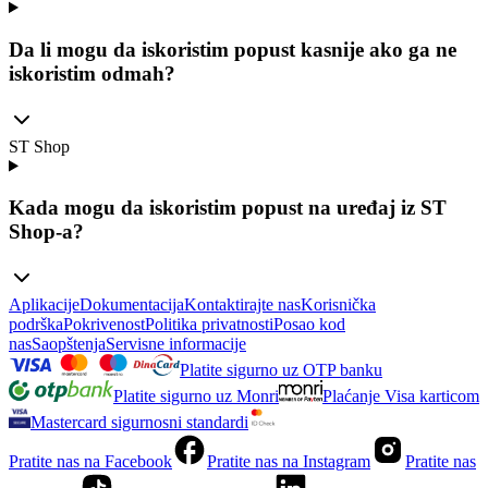
Da li mogu da iskoristim popust kasnije ako ga ne
iskoristim odmah?
ST Shop
Kada mogu da iskoristim popust na uređaj iz ST
Shop-a?
Aplikacije
Dokumentacija
Kontaktirajte nas
Korisnička
podrška
Pokrivenost
Politika privatnosti
Posao kod
nas
Saopštenja
Servisne informacije
Platite sigurno uz OTP banku
Platite sigurno uz Monri
Plaćanje Visa karticom
Mastercard sigurnosni standardi
Pratite nas na Facebook
Pratite nas na Instagram
Pratite nas