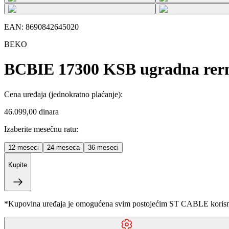
EAN:
8690842645020
BEKO
BCBIE 17300 KSB ugradna rer
Cena uređaja
(jednokratno plaćanje)
:
46.099,00 dinara
Izaberite mesečnu ratu:
12
meseci
24
meseca
36
meseci
Kupite
*Kupovina uređaja je omogućena svim postojećim ST CABLE korisnici