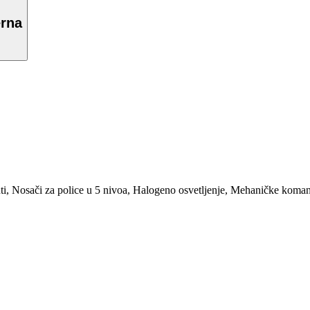
erna
uti, Nosači za police u 5 nivoa, Halogeno osvetljenje, Mehaničke koman