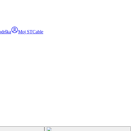
odrška
Moj STCable