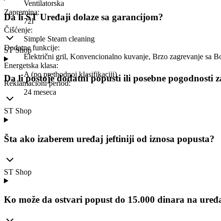
Ventilatorska
Zapremina
:
Da li ST Uređaji dolaze sa garancijom?
72l
Čišćenje
:
Simple Steam cleaning
Dodatne funkcije
:
ST Shop
Električni gril, Konvencionalno kuvanje, Brzo zagrevanje sa Bo
Energetska klasa
:
A (po prethodnoj klasifikaciji)
Da li postoje dodatni popusti ili posebne pogodnosti 
Reklamacioni period
:
24 meseca
ST Shop
Šta ako izaberem uređaj jeftiniji od iznosa popusta?
ST Shop
Ko može da ostvari popust do 15.000 dinara na uređ