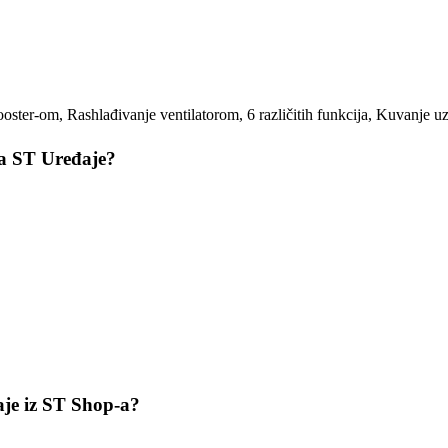
oster-om, Rashlađivanje ventilatorom, 6 različitih funkcija, Kuvanje u
za ST Uređaje?
aje iz ST Shop-a?