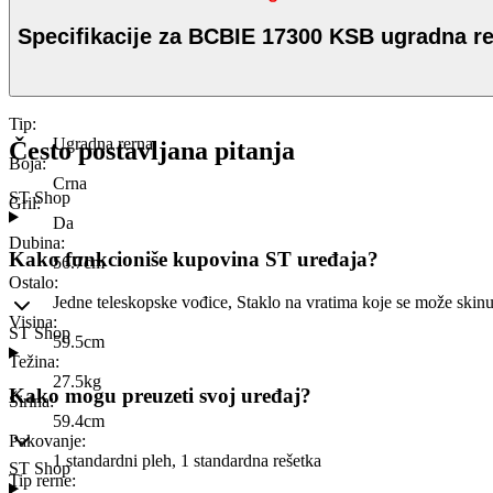
Specifikacije za BCBIE 17300 KSB ugradna r
Tip
:
Ugradna rerna
Često postavljana pitanja
Boja
:
Crna
ST Shop
Gril
:
Da
Dubina
:
Kako funkcioniše kupovina ST uređaja?
56.7cm
Ostalo
:
Jedne teleskopske vođice, Staklo na vratima koje se može skin
Visina
:
ST Shop
59.5cm
Težina
:
27.5kg
Kako mogu preuzeti svoj uređaj?
Širina
:
59.4cm
Pakovanje
:
1 standardni pleh, 1 standardna rešetka
ST Shop
Tip rerne
: