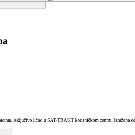
na
ma, isključivo lično u SAT-TRAKT korisničkom centru. Izražena cena 