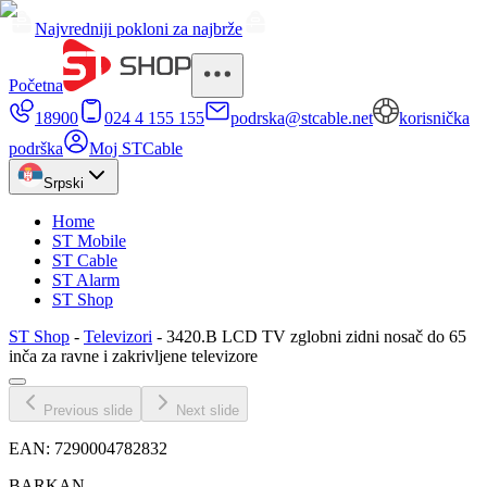
Najvredniji pokloni za najbrže
Početna
18900
024 4 155 155
podrska@stcable.net
korisnička
podrška
Moj STCable
Srpski
Home
ST Mobile
ST Cable
ST Alarm
ST Shop
ST Shop
-
Televizori
-
3420.B LCD TV zglobni zidni nosač do 65
inča za ravne i zakrivljene televizore
Previous slide
Next slide
EAN:
7290004782832
BARKAN