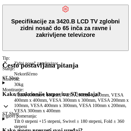
Specifikacije za 3420.B LCD TV zglobni
zidni nosač do 65 inča za ravne i
zakrivljene televizore
Tip
:
Zidni nosač za televizor
Često postavljana pitanja
Stanje
:
Nekorišćeno
ST Shop
Nosivost
:
30kg
Montiranje
:
Kako funkcioniše kupovina ST uređaja?
VESA 100mm x 100mm, VESA 200mm x 200mm, VESA
400mm x 400mm, VESA 300mm x 300mm, VESA 200mm x
100mm, VESA 400mm x 300mm, VESA 100mm x 200mm,
VESA 300mm x 400mm
ST Shop
Uglovi pomeranja
:
Tilt 0 stepeni +15 stepeni, Swivel ± 180 stepeni, Fold ± 360
stepeni
Kako mogu preuzeti svoj uređaj?