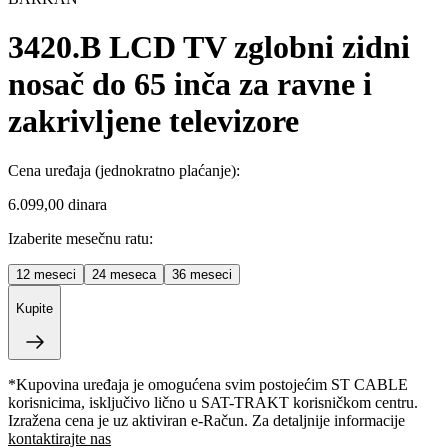
3420.B LCD TV zglobni zidni
nosač do 65 inča za ravne i
zakrivljene televizore
Cena uređaja
(jednokratno plaćanje)
:
6.099,00 dinara
Izaberite mesečnu ratu:
12
meseci
24
meseca
36
meseci
Kupite
*Kupovina uređaja je omogućena svim postojećim ST CABLE
korisnicima, isključivo lično u SAT-TRAKT korisničkom centru.
Izražena cena je uz aktiviran e-Račun. Za detaljnije informacije
kontaktirajte nas