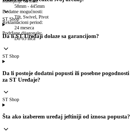
Rastojanje od zida
:
58mm - 445mm
Dodatne mogućnosti
:
Tilt, Swivel, Pivot
ST Shop
Reklamacioni period
:
24 meseca
Podržane dijagonale
:
Da li ST Uređaji dolaze sa garancijom?
Do 65 inča
ST Shop
Da li postoje dodatni popusti ili posebne pogodnosti
za ST Uređaje?
ST Shop
Šta ako izaberem uređaj jeftiniji od iznosa popusta?