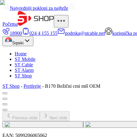
Najvredniji pokloni za najbrže
Početna
18900
024 4 155 155
podrska@stcable.net
korisnička p
Srpski
Home
ST Mobile
ST Cable
ST Alarm
ST Shop
ST Shop
-
Periferije
-
B170 Bežični crni miš OEM
Previous slide
Next slide
EAN:
5099206065062