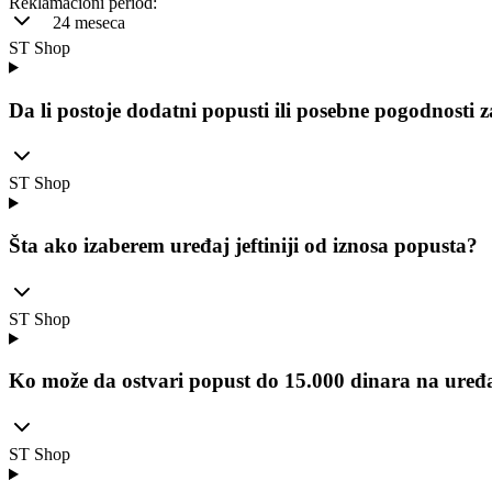
Reklamacioni period
:
24 meseca
ST Shop
Da li postoje dodatni popusti ili posebne pogodnosti 
ST Shop
Šta ako izaberem uređaj jeftiniji od iznosa popusta?
ST Shop
Ko može da ostvari popust do 15.000 dinara na uređ
ST Shop