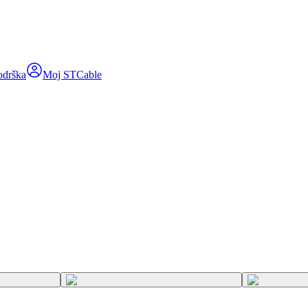
odrška
Moj STCable