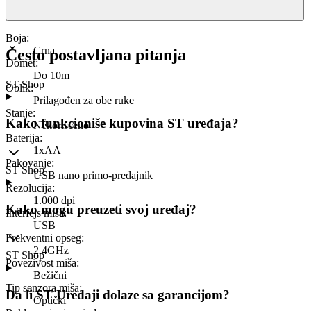
Boja
:
Crna
Često postavljana pitanja
Domet
:
Do 10m
ST Shop
Oblik
:
Prilagođen za obe ruke
Stanje
:
Kako funkcioniše kupovina ST uređaja?
Nekorišćeno
Baterija
:
1xAA
Pakovanje
:
ST Shop
USB nano primo-predajnik
Rezolucija
:
1.000 dpi
Kako mogu preuzeti svoj uređaj?
Interfejs miša
:
USB
Frekventni opseg
:
2.4GHz
ST Shop
Povezivost miša
:
Bežični
Tip senzora miša
:
Da li ST Uređaji dolaze sa garancijom?
Optički