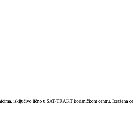
ma, isključivo lično u SAT-TRAKT korisničkom centru. Izražena cena 