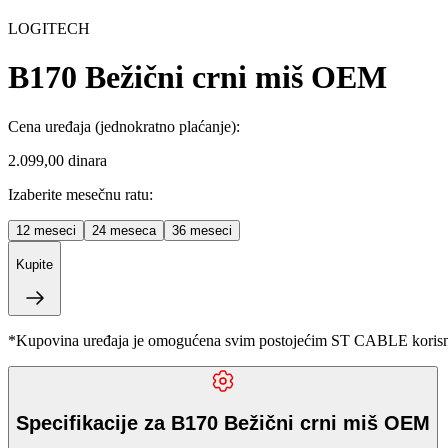
LOGITECH
B170 Bežični crni miš OEM
Cena uređaja
(jednokratno plaćanje)
:
2.099,00 dinara
Izaberite mesečnu ratu:
12
meseci
24
meseca
36
meseci
Kupite
*Kupovina uređaja je omogućena svim postojećim ST CABLE korisnici
Specifikacije za B170 Bežični crni miš OEM