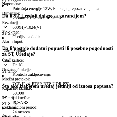
ST Shop
Napomena
:
Potrošnja energije 12W, Funkcija prepoznavanja lica
Dimenzije
:
Da li ST Uređaji dolaze sa garancijom?
283mm x 130mm x 36.9mm
Rezolucija
:
600(H)×1024(V)
Tip ekrana
:
ST Shop
Osetljiv na dodir
Alarm Input
:
2
Da li postoje dodatni popusti ili posebne pogodnosti
Alarm Output
:
za ST Uređaje?
2
Čitač kartice
:
Da IC
Dodatne funkcije
:
ST Shop
Kontrola zaključavanja
Mrežni protokol
:
TCP, IPv4, RTSP, RTP, UDP, P2P
Šta ako izaberem uređaj jeftiniji od iznosa popusta?
Kapacitet lozinke
:
50.000
Materijal kućišta
:
PC+ABS
ST Shop
Reklamacioni period
:
24 meseca
Čitač otiska prsta
: