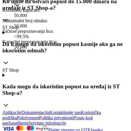
Ko može da ostvari popust do 15.000 dinara na
Ne
uređaje iz ST Shop-a?
Korisnički kapacitet
:
50.000
Maksimalni broj otisaka
:
50.000
ST Shop
Tačnost prepoznavanja lica
:
>99.5%
Kapacitet prepoznavanja lica
:
Da li mogu da iskoristim popust kasnije ako ga ne
50.000
iskoristim odmah?
ST Shop
Kada mogu da iskoristim popust na uređaj iz ST
Shop-a?
Aplikacije
Dokumentacija
Kontaktirajte nas
Korisnička
podrška
Pokrivenost
Politika privatnosti
Posao kod
nas
Saopštenja
Servisne informacije
Platite sigurno uz OTP banku