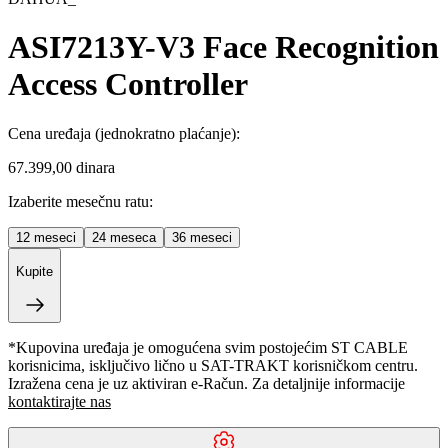
ASI7213Y-V3 Face Recognition
Access Controller
Cena uređaja
(jednokratno plaćanje)
:
67.399,00 dinara
Izaberite mesečnu ratu:
12
meseci
24
meseca
36
meseci
Kupite
*Kupovina uređaja je omogućena svim postojećim ST CABLE
korisnicima, isključivo lično u SAT-TRAKT korisničkom centru.
Izražena cena je uz aktiviran e-Račun. Za detaljnije informacije
kontaktirajte nas