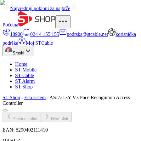
Najvredniji pokloni za najbrže
Početna
18900
024 4 155 155
podrska@stcable.net
korisnička
podrška
Moj STCable
Srpski
Home
ST Mobile
ST Cable
ST Alarm
ST Shop
ST Shop
-
Eco sistem
-
ASI7213Y-V3 Face Recognition Access
Controller
Previous slide
Next slide
EAN:
5290402111410
DAHUA_