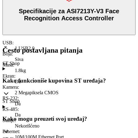
Specifikacije za ASI7213Y-V3 Face
Recognition Access Controller
USB
:
1 USB2.0
Često postavljana pitanja
Boja
:
Siva
ST Shop
Masa
:
1.8kg
Ekran
:
Kako funkcioniše kupovina ST uređaja?
Da
Kamera
:
2 Megapiksela CMOS
RS-232
:
ST Shop
Da
RS-485
:
Da
Kako mogu preuzeti svoj uređaj?
Stanje
:
Nekorišćeno
Ethernet
:
10M/100M Ethernet Port