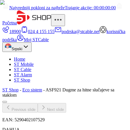
Najvredniji pokloni za najbrže
Trajanje akcije: 00:00:00:00
Početna
18900
024 4 155 155
podrska@stcable.net
korisnička
podrška
Moj STCable
Srpski
Home
ST Mobile
ST Cable
ST Alarm
ST Shop
ST Shop
-
Eco sistem
-
ASF921 Dugme za hitne slučajeve sa
staklom
Previous slide
Next slide
EAN:
5290402107529
DAHUA_