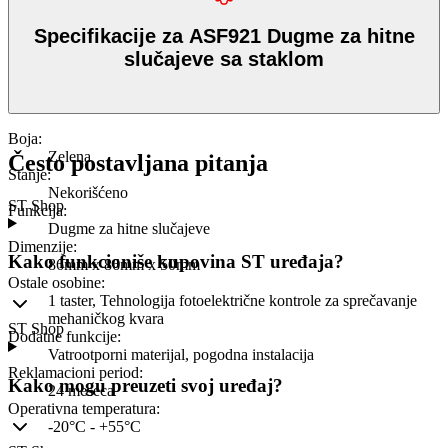
Specifikacije za ASF921 Dugme za hitne
slučajeve sa staklom
Boja
:
Zelena
Često postavljana pitanja
Stanje
:
Nekorišćeno
ST Shop
Funkcija
:
Dugme za hitne slučajeve
Dimenzije
:
Kako funkcioniše kupovina ST uređaja?
86mm x 86mm x 50mm
Ostale osobine
:
1 taster, Tehnologija fotoelektrične kontrole za sprečavanje
mehaničkog kvara
ST Shop
Dodatne funkcije
:
Vatrootporni materijal, pogodna instalacija
Reklamacioni period
:
Kako mogu preuzeti svoj uređaj?
24 meseca
Operativna temperatura
:
-20°C - +55°C