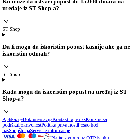
Ko može da ostvari popust do 15.000 dinara na
uređaje iz ST Shop-a?
ST Shop
Da li mogu da iskoristim popust kasnije ako ga ne
iskoristim odmah?
ST Shop
Kada mogu da iskoristim popust na uređaj iz ST
Shop-a?
Aplikacije
Dokumentacija
Kontaktirajte nas
Korisnička
podrška
Pokrivenost
Politika privatnosti
Posao kod
nas
Saopštenja
Servisne informacije
Platite sigurno uz OTP banku