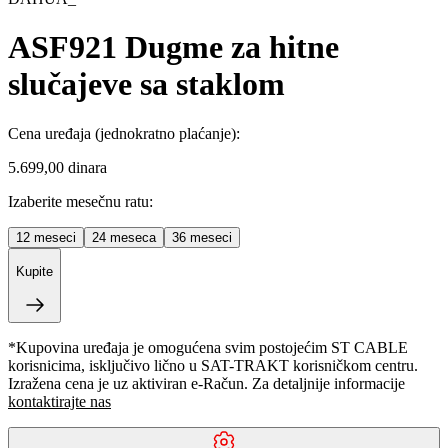
ASF921 Dugme za hitne
slučajeve sa staklom
Cena uređaja
(jednokratno plaćanje)
:
5.699,00 dinara
Izaberite mesečnu ratu:
12
meseci
24
meseca
36
meseci
Kupite
*Kupovina uređaja je omogućena svim postojećim ST CABLE
korisnicima, isključivo lično u SAT-TRAKT korisničkom centru.
Izražena cena je uz aktiviran e-Račun. Za detaljnije informacije
kontaktirajte nas