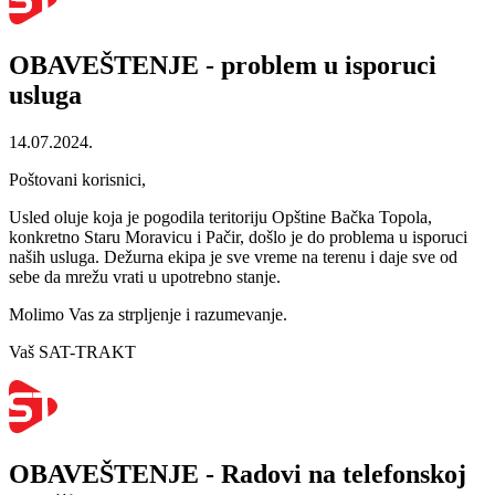
OBAVEŠTENJE - problem u isporuci
usluga
14.07.2024.
Poštovani korisnici,
Usled oluje koja je pogodila teritoriju Opštine Bačka Topola,
konkretno Staru Moravicu i Pačir, došlo je do problema u isporuci
naših usluga. Dežurna ekipa je sve vreme na terenu i daje sve od
sebe da mrežu vrati u upotrebno stanje.
Molimo Vas za strpljenje i razumevanje.
Vaš SAT-TRAKT
OBAVEŠTENJE - Radovi na telefonskoj