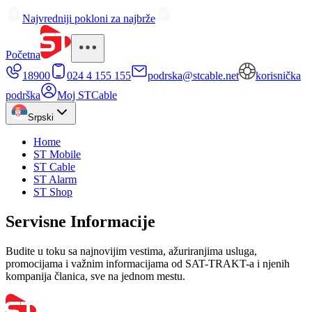
Najvredniji pokloni za najbrže
Početna
18900
024 4 155 155
podrska@stcable.net
korisnička
podrška
Moj STCable
Srpski
Home
ST Mobile
ST Cable
ST Alarm
ST Shop
Servisne Informacije
Budite u toku sa najnovijim vestima, ažuriranjima usluga,
promocijama i važnim informacijama od SAT-TRAKT-a i njenih
kompanija članica, sve na jednom mestu.