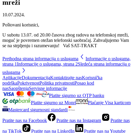
mreži
10.07.2024.
Poštovani korisnici,
U subotu 13.07. od 20.00 časova zbog radova na telefonskoj mreži,
moguć je povremen otežan telefonski saobraćaj. Zahvaljujemo Vam
se na strpljenju i razumevanju! Vaš SAT-TRAKT
Prethodna strana informacija o uslugama
Informacije o uslugama,
strana
1
Informacije o uslugama, strana
2
Sledeća strana informacija o
uslugama
Aplikacije
Dokumentacija
Kontaktirajte nas
Korisnička
podrška
Pokrivenost
Politika privatnosti
Posao kod
nas
Saopštenja
Servisne informacije
Platite sigurno uz OTP banku
Platite sigurno uz Monri
Plaćanje Visa karticom
Mastercard sigurnosni standardi
Pratite nas na Facebook
Pratite nas na Instagram
Pratite nas
na TikTok
Pratite nas na LinkedIn
Pratite nas na Youtube