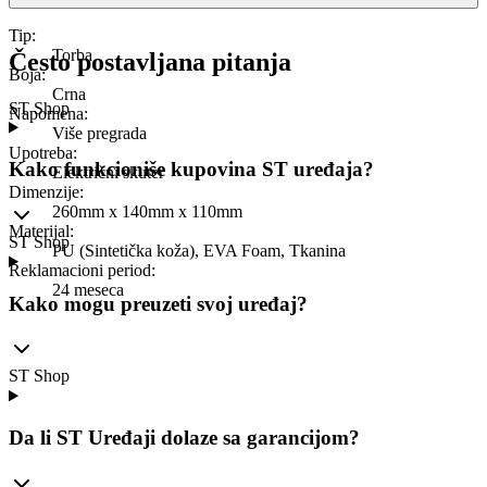
Tip
:
Torba
Često postavljana pitanja
Boja
:
Crna
ST Shop
Napomena
:
Više pregrada
Upotreba
:
Kako funkcioniše kupovina ST uređaja?
Električni skuter
Dimenzije
:
260mm x 140mm x 110mm
Materijal
:
ST Shop
PU (Sintetička koža), EVA Foam, Tkanina
Reklamacioni period
:
24 meseca
Kako mogu preuzeti svoj uređaj?
ST Shop
Da li ST Uređaji dolaze sa garancijom?