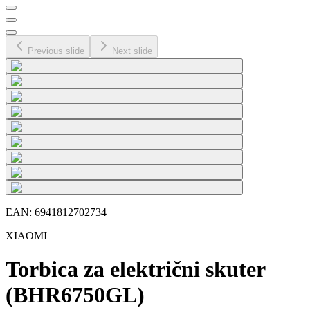
Previous slide
Next slide
EAN:
6941812702734
XIAOMI
Torbica za električni skuter
(BHR6750GL)