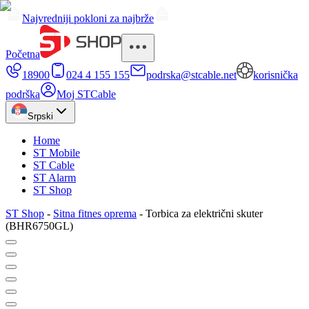
Najvredniji pokloni za najbrže
Početna
18900
024 4 155 155
podrska@stcable.net
korisnička
podrška
Moj STCable
Srpski
Home
ST Mobile
ST Cable
ST Alarm
ST Shop
ST Shop
-
Sitna fitnes oprema
-
Torbica za električni skuter
(BHR6750GL)