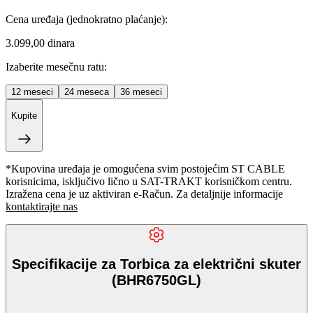
Cena uređaja
(jednokratno plaćanje)
:
3.099,00 dinara
Izaberite mesečnu ratu:
12
meseci
24
meseca
36
meseci
Kupite
*Kupovina uređaja je omogućena svim postojećim ST CABLE
korisnicima, isključivo lično u SAT-TRAKT korisničkom centru.
Izražena cena je uz aktiviran e-Račun. Za detaljnije informacije
kontaktirajte nas
Specifikacije za Torbica za električni skuter
(BHR6750GL)