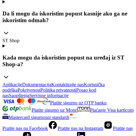
Da li mogu da iskoristim popust kasnije ako ga ne
iskoristim odmah?
ST Shop
Kada mogu da iskoristim popust na uređaj iz ST
Shop-a?
Aplikacije
Dokumentacija
Kontaktirajte nas
Korisnička
podrška
Pokrivenost
Politika privatnosti
Posao kod
nas
Saopštenja
Servisne informacije
Platite sigurno uz OTP banku
Platite sigurno uz Monri
Plaćanje Visa karticom
Mastercard sigurnosni standardi
Pratite nas na Facebook
Pratite nas na Instagram
Pratite nas