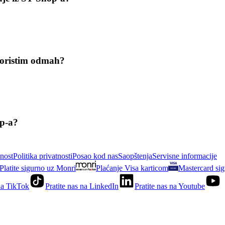
skoristim odmah?
op-a?
nost
Politika privatnosti
Posao kod nas
Saopštenja
Servisne informacije
Platite sigurno uz Monri
Plaćanje Visa karticom
Mastercard sig
 na TikTok
Pratite nas na LinkedIn
Pratite nas na Youtube