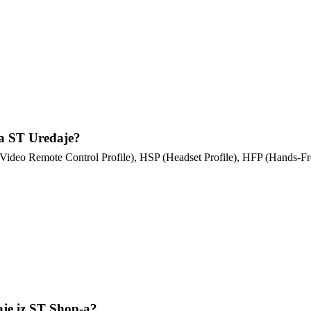
za ST Uređaje?
deo Remote Control Profile), HSP (Headset Profile), HFP (Hands-Fre
aje iz ST Shop-a?