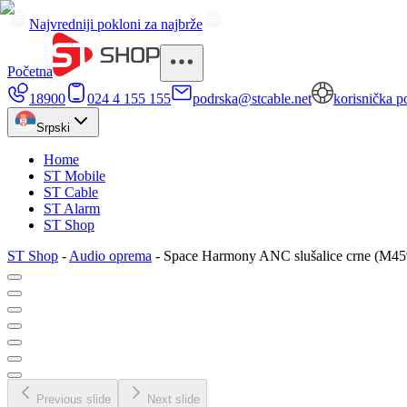
Najvredniji pokloni za najbrže
Početna
18900
024 4 155 155
podrska@stcable.net
korisnička p
Srpski
Home
ST Mobile
ST Cable
ST Alarm
ST Shop
ST Shop
-
Audio oprema
-
Space Harmony ANC slušalice crne (M45
Previous slide
Next slide