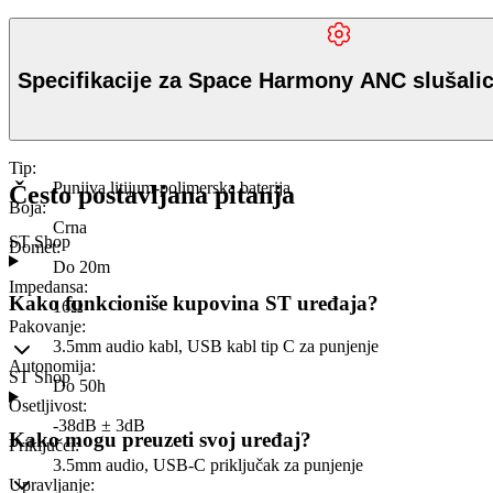
Specifikacije za Space Harmony ANC slušali
Tip
:
Punjiva litijum-polimerska baterija
Često postavljana pitanja
Boja
:
Crna
ST Shop
Domet
:
Do 20m
Impedansa
:
Kako funkcioniše kupovina ST uređaja?
16Ω
Pakovanje
:
3.5mm audio kabl, USB kabl tip C za punjenje
Autonomija
:
ST Shop
Do 50h
Osetljivost
:
-38dB ± 3dB
Kako mogu preuzeti svoj uređaj?
Priključci
:
3.5mm audio, USB-C priključak za punjenje
Upravljanje
: