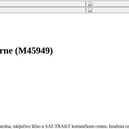
crne (M45949)
ma, isključivo lično u SAT-TRAKT korisničkom centru. Izražena cena 