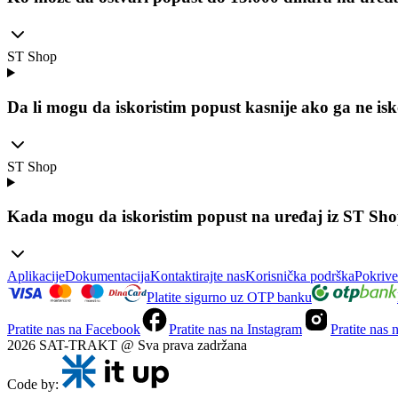
ST Shop
Da li mogu da iskoristim popust kasnije ako ga ne i
ST Shop
Kada mogu da iskoristim popust na uređaj iz ST Sh
Aplikacije
Dokumentacija
Kontaktirajte nas
Korisnička podrška
Pokrive
Platite sigurno uz OTP banku
Pratite nas na Facebook
Pratite nas na Instagram
Pratite nas
2026 SAT-TRAKT @ Sva prava zadržana
Code by: