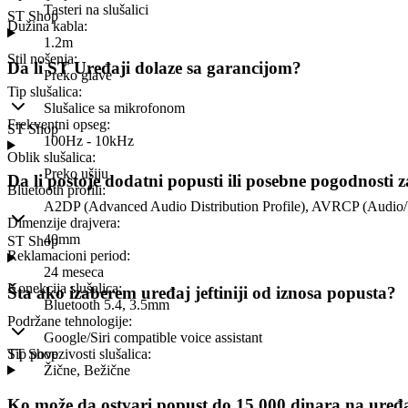
Tasteri na slušalici
ST Shop
Dužina kabla
:
1.2m
Stil nošenja
:
Da li ST Uređaji dolaze sa garancijom?
Preko glave
Tip slušalica
:
Slušalice sa mikrofonom
Frekventni opseg
:
ST Shop
100Hz - 10kHz
Oblik slušalica
:
Preko ušiju
Da li postoje dodatni popusti ili posebne pogodnosti 
Bluetooth profili
:
A2DP (Advanced Audio Distribution Profile), AVRCP (Audio/Vi
Dimenzije drajvera
:
40mm
ST Shop
Reklamacioni period
:
24 meseca
Konekcija slušalica
:
Šta ako izaberem uređaj jeftiniji od iznosa popusta?
Bluetooth 5.4, 3.5mm
Podržane tehnologije
:
Google/Siri compatible voice assistant
Tip povezivosti slušalica
ST Shop
:
Žične, Bežične
Ko može da ostvari popust do 15.000 dinara na uređ