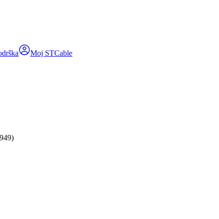
odrška
Moj STCable
949)