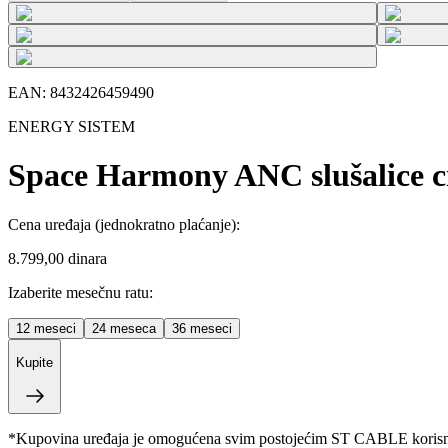
EAN:
8432426459490
ENERGY SISTEM
Space Harmony ANC slušalice 
Cena uređaja
(jednokratno plaćanje)
:
8.799,00 dinara
Izaberite mesečnu ratu:
12
meseci
24
meseca
36
meseci
Kupite
*Kupovina uređaja je omogućena svim postojećim ST CABLE korisnici