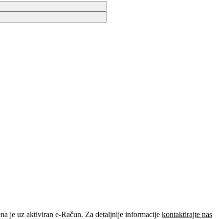
je uz aktiviran e-Račun. Za detaljnije informacije
kontaktirajte nas