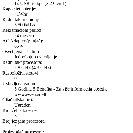
1x USB 5Gbps (3.2 Gen 1)
Kapacitet baterije
:
41Whr
Radni takt memorije
:
5.500MT/s
Reklamacioni period
:
24 meseca
AC Adapter (punjač)
:
65W
Osvetljena tastatura
:
Jednobojno osvetljenje
Radni takt procesora
:
2.8 GHz (4.3 GHz)
Raspoloživi slotovi
:
0
Uslovljena garancija
:
5 Godina 5 Benefita - Za više informacija posetite
www.ewe.rs/dell
Čitač otiska prsta
:
Ugrađen
Broj ćelija baterije
:
3
Broj jezgara procesora
:
4
Proizvođač procesora
: