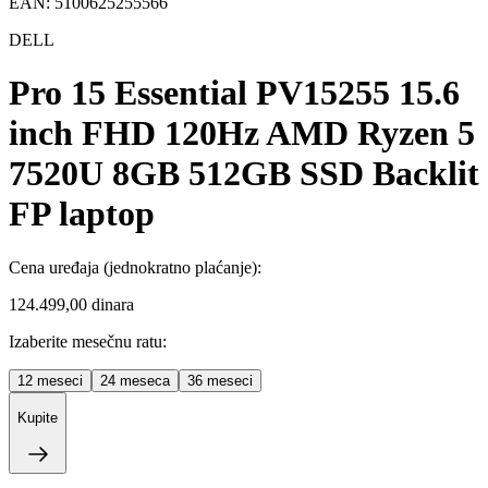
EAN:
5100625255566
DELL
Pro 15 Essential PV15255 15.6
inch FHD 120Hz AMD Ryzen 5
7520U 8GB 512GB SSD Backlit
FP laptop
Cena uređaja
(jednokratno plaćanje)
:
124.499,00 dinara
Izaberite mesečnu ratu:
12
meseci
24
meseca
36
meseci
Kupite