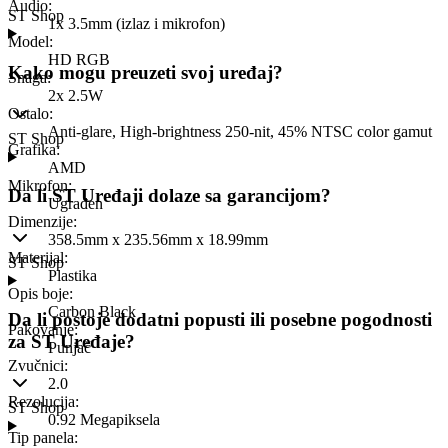
Audio
:
ST Shop
1x 3.5mm (izlaz i mikrofon)
Model
:
HD RGB
Kako mogu preuzeti svoj uređaj?
Snaga
:
2x 2.5W
Ostalo
:
Anti-glare, High-brightness 250-nit, 45% NTSC color gamut
ST Shop
Grafika
:
AMD
Mikrofon
:
Da li ST Uređaji dolaze sa garancijom?
Ugrađen
Dimenzije
:
358.5mm x 235.56mm x 18.99mm
Materijal
:
ST Shop
Plastika
Opis boje
:
Carbon Black
Da li postoje dodatni popusti ili posebne pogodnosti
Pakovanje
:
za ST Uređaje?
Punjač
Zvučnici
:
2.0
Rezolucija
:
ST Shop
0.92 Megapiksela
Tip panela
: