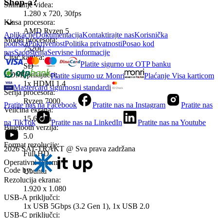
Shop-a?
Snimanje videa
:
1.280 x 720, 30fps
Klasa procesora
:
AMD Ryzen 5
Aplikacije
Dokumentacija
Kontaktirajte nas
Korisnička
Model procesora
:
podrška
Pokrivenost
Politika privatnosti
Posao kod
7520U
nas
Saopštenja
Servisne informacije
Čitač kartica
:
Platite sigurno uz OTP banku
SD
HDMI priključci
:
Platite sigurno uz Monri
Plaćanje Visa karticom
1x HDMI 1.4
Mastercard sigurnosni standardi
Serija procesora
:
Ryzen 7000
Pratite nas na Facebook
Pratite nas na Instagram
Pratite nas
Veličina ekrana
:
15.6 inča
na TikTok
Pratite nas na LinkedIn
Pratite nas na Youtube
Bluetooth verzija
:
5.0
Format rezolucije
:
2026 SAT-TRAKT @ Sva prava zadržana
Full HD
Operativni sistem
:
Code by:
Ubuntu
Rezolucija ekrana
:
1.920 x 1.080
USB-A priključci
:
1x USB 5Gbps (3.2 Gen 1), 1x USB 2.0
USB-C priključci
: