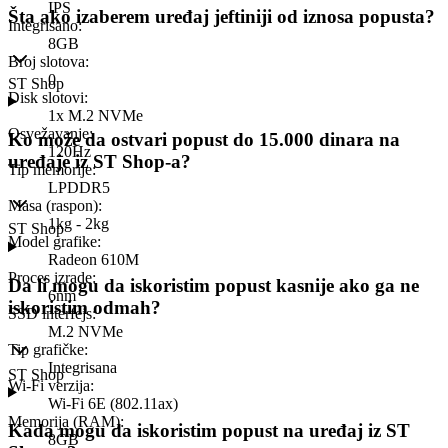
IPS
Šta ako izaberem uređaj jeftiniji od iznosa popusta?
Integrisano
:
8GB
Broj slotova
:
0
ST Shop
Disk slotovi
:
1x M.2 NVMe
Osvežavanje
:
Ko može da ostvari popust do 15.000 dinara na
120Hz
uređaje iz ST Shop-a?
Tip memorije
:
LPDDR5
Masa (raspon)
:
1kg - 2kg
ST Shop
Model grafike
:
Radeon 610M
Proces izrade
:
Da li mogu da iskoristim popust kasnije ako ga ne
6nm
iskoristim odmah?
SSD interfejs
:
M.2 NVMe
Tip grafičke
:
Integrisana
ST Shop
Wi-Fi verzija
:
Wi-Fi 6E (802.11ax)
Memorija (RAM)
:
Kada mogu da iskoristim popust na uređaj iz ST
8GB