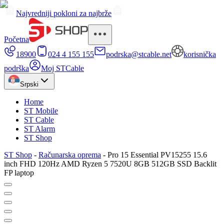
Najvredniji pokloni za najbrže
Početna
18900
024 4 155 155
podrska@stcable.net
korisnička
podrška
Moj STCable
Srpski
Home
ST Mobile
ST Cable
ST Alarm
ST Shop
ST Shop
-
Računarska oprema
-
Pro 15 Essential PV15255 15.6
inch FHD 120Hz AMD Ryzen 5 7520U 8GB 512GB SSD Backlit
FP laptop