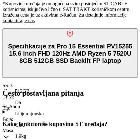
*Kupovina uređaja je omogućena svim postojećim ST CABLE
korisnicima, isključivo lično u SAT-TRAKT korisničkom centru.
Izražena cena je uz aktiviran e-Račun. Za detaljnije informacije
kontaktirajte nas
Specifikacije za Pro 15 Essential PV15255
15.6 inch FHD 120Hz AMD Ryzen 5 7520U
8GB 512GB SSD Backlit FP laptop
SSD
:
512GB
Često postavljana pitanja
TPM
:
Da
ST Shop
Tip
:
Litijum-jonska
Boja
:
Kako funkcioniše kupovina ST uređaja?
Crna
Masa
:
1.9kg