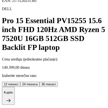
EAN:
2171120251381
DELL
Pro 15 Essential PV15255 15.6
inch FHD 120Hz AMD Ryzen 5
7520U 16GB 512GB SSD
Backlit FP laptop
Cena uređaja
(jednokratno plaćanje)
:
149.399,00 dinara
Izaberite mesečnu ratu:
12
meseci
24
meseca
36
meseci
Kupite