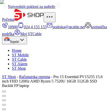
Najvredniji pokloni za najbrže
Početna
18900
024 4 155 155
podrska@stcable.net
korisnička
podrška
Moj STCable
Srpski
Home
ST Mobile
ST Cable
ST Alarm
ST Shop
ST Shop
-
Računarska oprema
-
Pro 15 Essential PV15255 15.6
inch FHD 120Hz AMD Ryzen 5 7520U 16GB 512GB SSD
Backlit FP laptop