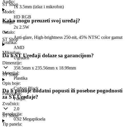
Audio
:
ST Shop
1x 3.5mm (izlaz i mikrofon)
Model
:
HD RGB
Kako mogu preuzeti svoj uređaj?
Snaga
:
2x 2.5W
Ostalo
:
Anti-glare, High-brightness 250-nit, 45% NTSC color gamut
ST Shop
Grafika
:
AMD
Mikrofon
:
Da li ST Uređaji dolaze sa garancijom?
Ugrađen
Dimenzije
:
358.5mm x 235.56mm x 18.99mm
Materijal
:
ST Shop
Plastika
Opis boje
:
Carbon Black
Da li postoje dodatni popusti ili posebne pogodnosti
Pakovanje
:
za ST Uređaje?
Punjač
Zvučnici
:
2.0
Rezolucija
:
ST Shop
0.92 Megapiksela
Tip panela
: