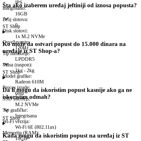
IPS
Šta ako izaberem uređaj jeftiniji od iznosa popusta?
Integrisano
:
16GB
Broj slotova
:
0
ST Shop
Disk slotovi
:
1x M.2 NVMe
Osvežavanje
:
Ko može da ostvari popust do 15.000 dinara na
120Hz
uređaje iz ST Shop-a?
Tip memorije
:
LPDDR5
Masa (raspon)
:
1kg - 2kg
ST Shop
Model grafike
:
Radeon 610M
Proces izrade
:
Da li mogu da iskoristim popust kasnije ako ga ne
6nm
iskoristim odmah?
SSD interfejs
:
M.2 NVMe
Tip grafičke
:
Integrisana
ST Shop
Wi-Fi verzija
:
Wi-Fi 6E (802.11ax)
Memorija (RAM)
:
Kada mogu da iskoristim popust na uređaj iz ST
16GB