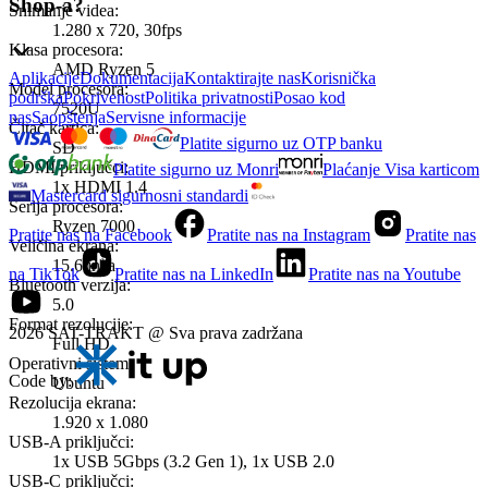
Shop-a?
Snimanje videa
:
1.280 x 720, 30fps
Klasa procesora
:
AMD Ryzen 5
Aplikacije
Dokumentacija
Kontaktirajte nas
Korisnička
Model procesora
:
podrška
Pokrivenost
Politika privatnosti
Posao kod
7520U
nas
Saopštenja
Servisne informacije
Čitač kartica
:
Platite sigurno uz OTP banku
SD
HDMI priključci
:
Platite sigurno uz Monri
Plaćanje Visa karticom
1x HDMI 1.4
Mastercard sigurnosni standardi
Serija procesora
:
Ryzen 7000
Pratite nas na Facebook
Pratite nas na Instagram
Pratite nas
Veličina ekrana
:
15.6 inča
na TikTok
Pratite nas na LinkedIn
Pratite nas na Youtube
Bluetooth verzija
:
5.0
Format rezolucije
:
2026 SAT-TRAKT @ Sva prava zadržana
Full HD
Operativni sistem
:
Code by:
Ubuntu
Rezolucija ekrana
:
1.920 x 1.080
USB-A priključci
:
1x USB 5Gbps (3.2 Gen 1), 1x USB 2.0
USB-C priključci
: