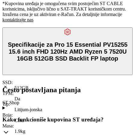
*Kupovina uređaja je omogućena svim postojećim ST CABLE
korisnicima, isključivo lično u SAT-TRAKT korisničkom centru.
Izražena cena je uz aktiviran e-Račun. Za detaljnije informacije
kontaktirajte nas
Specifikacije za Pro 15 Essential PV15255
15.6 inch FHD 120Hz AMD Ryzen 5 7520U
16GB 512GB SSD Backlit FP laptop
SSD
:
512GB
Često postavljana pitanja
TPM
:
Da
ST Shop
Tip
:
Litijum-jonska
Boja
:
Kako funkcioniše kupovina ST uređaja?
Crna
Masa
:
1.9kg