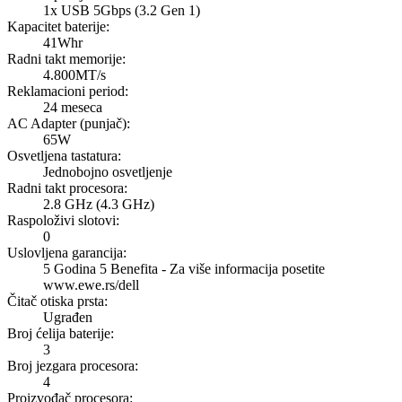
1x USB 5Gbps (3.2 Gen 1)
Kapacitet baterije
:
41Whr
Radni takt memorije
:
4.800MT/s
Reklamacioni period
:
24 meseca
AC Adapter (punjač)
:
65W
Osvetljena tastatura
:
Jednobojno osvetljenje
Radni takt procesora
:
2.8 GHz (4.3 GHz)
Raspoloživi slotovi
:
0
Uslovljena garancija
:
5 Godina 5 Benefita - Za više informacija posetite
www.ewe.rs/dell
Čitač otiska prsta
:
Ugrađen
Broj ćelija baterije
:
3
Broj jezgara procesora
:
4
Proizvođač procesora
: