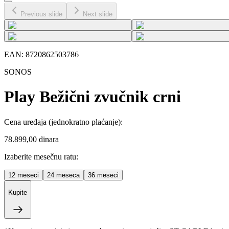
Previous slide
Next slide
EAN:
8720862503786
SONOS
Play Bežični zvučnik crni
Cena uređaja
(jednokratno plaćanje)
:
78.899,00 dinara
Izaberite mesečnu ratu:
12
meseci
24
meseca
36
meseci
Kupite