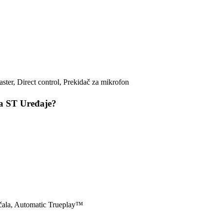
ster, Direct control, Prekidač za mikrofon
za ST Uređaje?
ačala, Automatic Trueplay™