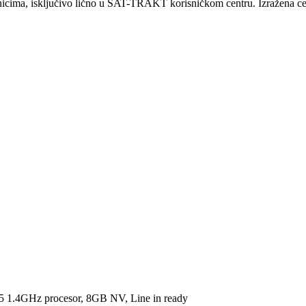
ma, isključivo lično u SAT-TRAKT korisničkom centru. Izražena cena 
1.4GHz procesor, 8GB NV, Line in ready