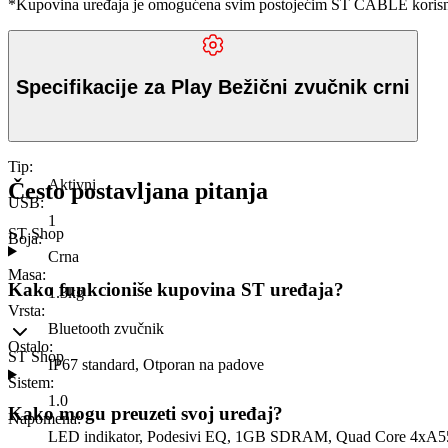
*Kupovina uređaja je omogućena svim postojećim ST CABLE korisnici
Specifikacije za Play Bežični zvučnik crni
Tip
:
Aktivni
Često postavljana pitanja
USB
:
1
ST Shop
Boja
:
Crna
Masa
:
Kako funkcioniše kupovina ST uređaja?
1.3kg
Vrsta
:
Bluetooth zvučnik
Ostalo
:
ST Shop
IP67 standard, Otporan na padove
Sistem
:
1.0
Kako mogu preuzeti svoj uređaj?
Napomena
:
LED indikator, Podesivi EQ, 1GB SDRAM, Quad Core 4xA55 