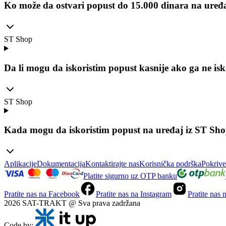
Ko može da ostvari popust do 15.000 dinara na uređ
ST Shop
Da li mogu da iskoristim popust kasnije ako ga ne i
ST Shop
Kada mogu da iskoristim popust na uređaj iz ST Sh
Aplikacije
Dokumentacija
Kontaktirajte nas
Korisnička podrška
Pokrive
Platite sigurno uz OTP banku
Pratite nas na Facebook
Pratite nas na Instagram
Pratite nas
2026 SAT-TRAKT @ Sva prava zadržana
Code by: