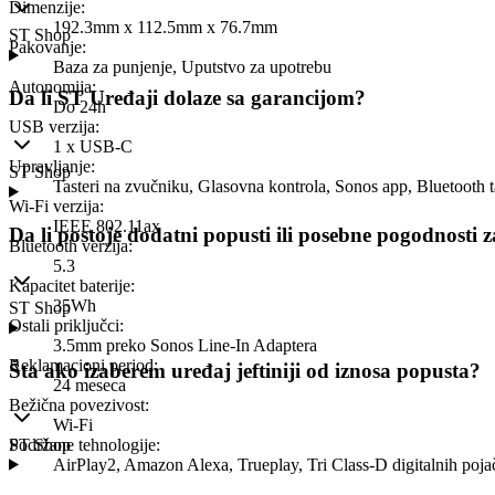
Dimenzije
:
192.3mm x 112.5mm x 76.7mm
ST Shop
Pakovanje
:
Baza za punjenje, Uputstvo za upotrebu
Autonomija
:
Da li ST Uređaji dolaze sa garancijom?
Do 24h
USB verzija
:
1 x USB-C
Upravljanje
:
ST Shop
Tasteri na zvučniku, Glasovna kontrola, Sonos app, Bluetooth ta
Wi-Fi verzija
:
IEEE 802.11ax
Da li postoje dodatni popusti ili posebne pogodnosti 
Bluetooth verzija
:
5.3
Kapacitet baterije
:
35Wh
ST Shop
Ostali priključci
:
3.5mm preko Sonos Line-In Adaptera
Reklamacioni period
:
Šta ako izaberem uređaj jeftiniji od iznosa popusta?
24 meseca
Bežična povezivost
:
Wi-Fi
Podržane tehnologije
ST Shop
:
AirPlay2, Amazon Alexa, Trueplay, Tri Class-D digitalnih poj