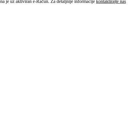
je uz aktiviran e-Račun. Za detaljnije informacije
kontaktirajte nas