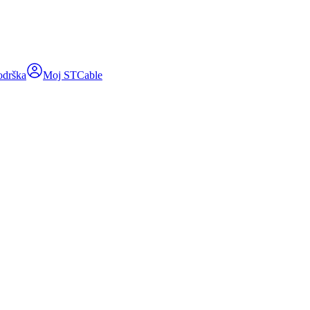
odrška
Moj STCable