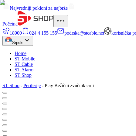
Najvredniji pokloni za najbrže
Početna
18900
024 4 155 155
podrska@stcable.net
korisnička p
Srpski
Home
ST Mobile
ST Cable
ST Alarm
ST Shop
ST Shop
-
Periferije
-
Play Bežični zvučnik crni