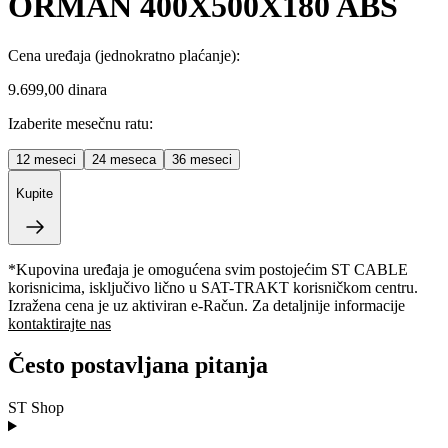
ORMAN 400X500X180 ABS
Cena uređaja
(jednokratno plaćanje)
:
9.699,00 dinara
Izaberite mesečnu ratu:
12
meseci
24
meseca
36
meseci
Kupite
*Kupovina uređaja je omogućena svim postojećim ST CABLE
korisnicima, isključivo lično u SAT-TRAKT korisničkom centru.
Izražena cena je uz aktiviran e-Račun. Za detaljnije informacije
kontaktirajte nas
Često postavljana pitanja
ST Shop