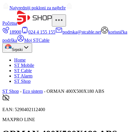
Najvredniji pokloni za najbrže
Početna
18900
024 4 155 155
podrska@stcable.net
korisnička
podrška
Moj STCable
Srpski
Home
ST Mobile
ST Cable
ST Alarm
ST Shop
ST Shop
-
Eco sistem
-
ORMAN 400X500X180 ABS
EAN:
5290402112400
MAXPRO LINE