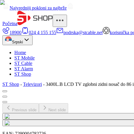
Najvredniji pokloni za najbrže
Početna
18900
024 4 155 155
podrska@stcable.net
korisnička p
Srpski
Home
ST Mobile
ST Cable
ST Alarm
ST Shop
ST Shop
-
Televizori
-
3400L.B LCD TV zglobni zidni nosač do 86 inč
Previous slide
Next slide
EAN:
7290004782726