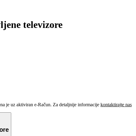
jene televizore
je uz aktiviran e-Račun. Za detaljnije informacije
kontaktirajte nas
zore