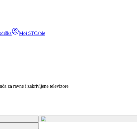
odrška
Moj STCable
a za ravne i zakrivljene televizore