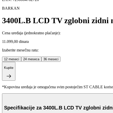
BARKAN
3400L.B LCD TV zglobni zidni no
Cena uređaja
(jednokratno plaćanje)
:
11.099,00 dinara
Izaberite mesečnu ratu:
12
meseci
24
meseca
36
meseci
Kupite
*Kupovina uređaja je omogućena svim postojećim ST CABLE korisnici
Specifikacije za 3400L.B LCD TV zglobni zidni