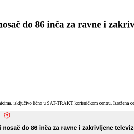
sač do 86 inča za ravne i zakrivl
ma, isključivo lično u SAT-TRAKT korisničkom centru. Izražena cena 
 nosač do 86 inča za ravne i zakrivljene televi