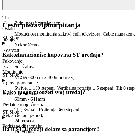
Tip
:
Zidni nosač za televizor
Često postavljana pitanja
Ostalo
:
Mogućnost montiranja zakrivljenih televizora, Cable management
ST Shop
Stanje
:
Nekorišćeno
Nosivost
:
Kako funkcioniše kupovina ST uređaja?
56kg
Pakovanje
:
Set šrafova
Montiranje
:
ST Shop
VESA 600mm x 400mm (max)
Uglovi pomeranja
:
Swivel ± 180 stepeni, Vertikalna rotacija ± 5 stepeni, Tilt 0 ste
Kako mogu preuzeti svoj uređaj?
Rastojanje od zida
:
60mm - 641mm
Dodatne mogućnosti
:
Tilt, Swivel, Rotiranje 360 stepeni
ST Shop
Reklamacioni period
:
24 meseca
Podržane dijagonale
:
Da li ST Uređaji dolaze sa garancijom?
Do 86 inča