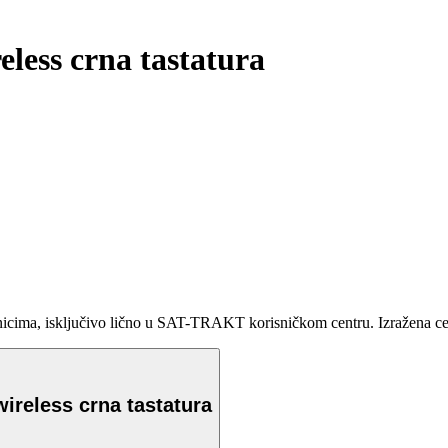
less crna tastatura
ma, isključivo lično u SAT-TRAKT korisničkom centru. Izražena cena 
ireless crna tastatura