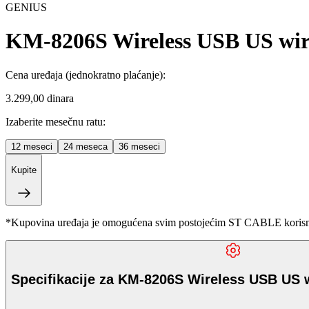
GENIUS
KM-8206S Wireless USB US wire
Cena uređaja
(jednokratno plaćanje)
:
3.299,00 dinara
Izaberite mesečnu ratu:
12
meseci
24
meseca
36
meseci
Kupite
*Kupovina uređaja je omogućena svim postojećim ST CABLE korisnici
Specifikacije za KM-8206S Wireless USB US w