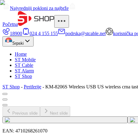
Najvredniji pokloni za najbrže
Početna
18900
024 4 155 155
podrska@stcable.net
korisnička p
Srpski
Home
ST Mobile
ST Cable
ST Alarm
ST Shop
ST Shop
-
Periferije
-
KM-8206S Wireless USB US wireless crna tast
Previous slide
Next slide
EAN:
4710268261070