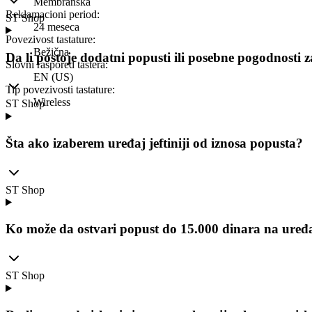
Membranska
Reklamacioni period
:
ST Shop
24 meseca
Povezivost tastature
:
Bežična
Da li postoje dodatni popusti ili posebne pogodnosti 
Slovni raspored tastera
:
EN (US)
Tip povezivosti tastature
:
Wireless
ST Shop
Šta ako izaberem uređaj jeftiniji od iznosa popusta?
ST Shop
Ko može da ostvari popust do 15.000 dinara na uređ
ST Shop