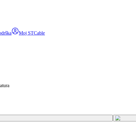
odrška
Moj STCable
atura