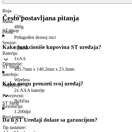
Boja
:
Crna
Često postavljana pitanja
Masa
:
480g
ST Shop
Oblik
:
Prilagođen desnoj ruci
Senzor
:
Kako funkcioniše kupovina ST uređaja?
Optički
Baterija
:
1xAA
Dimenzije
:
ST Shop
435.7mm x 140.2mm x 23.3mm
Interfejs
:
Wireless
Kako mogu preuzeti svoj uređaj?
Napajanje
:
2x AAA baterije
Povezivost
:
Bežična
ST Shop
Rezolucija
:
1.200dpi
Broj tastera
:
Da li ST Uređaji dolaze sa garancijom?
3
Tip tastature
: