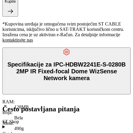
Kupite
*Kupovina uređaja je omogućena svim postojećim ST CABLE
korisnicima, isključivo lično u SAT-TRAKT korisničkom centru.
Izražena cena je uz aktiviran e-Račun. Za detaljnije informacije
kontaktirajte nas
Specifikacije za IPC-HDBW2241E-S-0280B
2MP IR Fixed-focal Dome WizSense
Network kamera
RAM
:
128MB
Često postavljana pitanja
Boja
:
Bela
ST Shop
Masa
:
490g