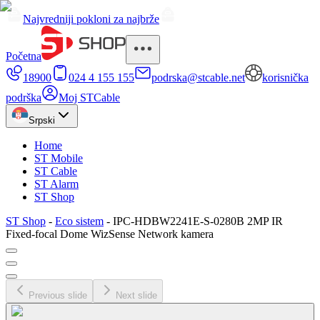
Najvredniji pokloni za najbrže
Početna
18900
024 4 155 155
podrska@stcable.net
korisnička
podrška
Moj STCable
Srpski
Home
ST Mobile
ST Cable
ST Alarm
ST Shop
ST Shop
-
Eco sistem
-
IPC-HDBW2241E-S-0280B 2MP IR
Fixed-focal Dome WizSense Network kamera
Previous slide
Next slide