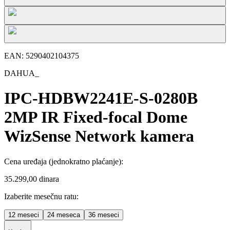
EAN:
5290402104375
DAHUA_
IPC-HDBW2241E-S-0280B
2MP IR Fixed-focal Dome
WizSense Network kamera
Cena uređaja
(jednokratno plaćanje)
:
35.299,00 dinara
Izaberite mesečnu ratu:
12
meseci
24
meseca
36
meseci