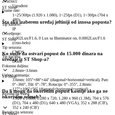
Zvučnici
:
Ugrađeni
ST Shop
Frame rate
:
1~25/30fps (1.920 x 1.080), 1~25fps (D1), 1~30fps (704 x
480)
Šta ako izaberem uređaj jeftiniji od iznosa popusta?
Tip kamere
:
IP
Osvetljenje
:
0.002Lux/F1.6, 0 Lux sa Illuminator on, 0.0002Lux/F1.6
ST Shop
(crno-belo)
Tip senzora
:
CMOS
Ko može da ostvari popust do 15.000 dinara na
Tip kućišta
:
uređaje iz ST Shop-a?
Dome
Fokusna daljina
:
2.8mm~3.6mm
Uglovi snimanja
:
ST Shop
3.6mm: 105°×88°×44° (diagonal×horizontal×vertical), Pan:
0°–360°, Tilt: 0°–78°, Rotacija: 0°–355°, 2.8mm:
127°×106°×56° (diagonal×horizontal×vertical)
Da li mogu da iskoristim popust kasnije ako ga ne
Rezolucija videa
:
iskoristim odmah?
1.920 x 1.080, 1.280 x 720, 1.280 x 960 (1.3M), 704 x 576
(D1), 704 x 480 (D1), 640 x 480 (VGA), 352 x 288 (CIF),
352 x 240 (CIF)
Rezolucija senzora
:
ST Shop