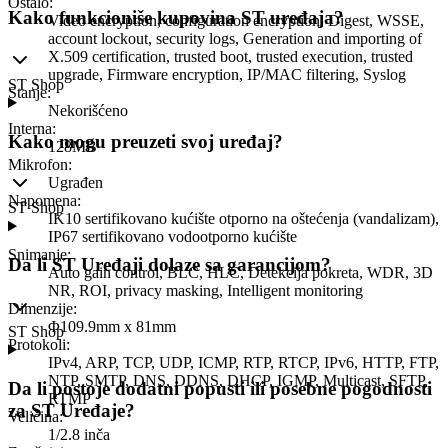
Ostalo
:
Kako funkcioniše kupovina ST uređaja?
Video encryption, configuration encryption, Digest, WSSE,
account lockout, security logs, Generation and importing of
X.509 certification, trusted boot, trusted execution, trusted
upgrade, Firmware encryption, IP/MAC filtering, Syslog
ST Shop
Stanje
:
Nekorišćeno
Interna
:
Kako mogu preuzeti svoj uređaj?
128MB
Mikrofon
:
Ugrađen
Napomena
:
ST Shop
IK10 sertifikovano kućište otporno na oštećenja (vandalizam),
IP67 sertifikovano vodootporno kućište
Snimanje
:
Da li ST Uređaji dolaze sa garancijom?
Auto gain control, BLC, HLC, Detekcija pokreta, WDR, 3D
NR, ROI, privacy masking, Intelligent monitoring
Dimenzije
:
Φ109.9mm x 81mm
ST Shop
Protokoli
:
IPv4, ARP, TCP, UDP, ICMP, RTP, RTCP, IPv6, HTTP, FTP,
NTP, SMTP, DNS, DDNS, DHCP, IGMP, Multicast, SFTP,
Da li postoje dodatni popusti ili posebne pogodnosti
RTMP
za ST Uređaje?
Veličina
:
1/2.8 inča