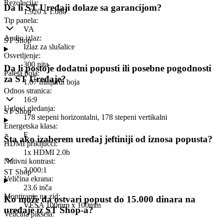
Rezolucija
:
Da li ST Uređaji dolaze sa garancijom?
1.920 x 1.080
Tip panela
:
VA
Audio izlaz
:
ST Shop
Izlaz za slušalice
Osvetljenje
:
300 nita
Da li postoje dodatni popusti ili posebne pogodnosti
Paleta boja
:
za ST Uređaje?
1.07 milijardi boja
Odnos stranica
:
16:9
Uglovi gledanja
:
ST Shop
178 stepeni horizontalni, 178 stepeni vertikalni
Energetska klasa
:
E
Šta ako izaberem uređaj jeftiniji od iznosa popusta?
HDMI priključci
:
1x HDMI 2.0b
Nativni kontrast
:
3.000:1
ST Shop
Veličina ekrana
:
23.6 inča
Montiranje na zid
:
Ko može da ostvari popust do 15.000 dinara na
VESA 100mm x 100mm
uređaje iz ST Shop-a?
Veličina piksela
: