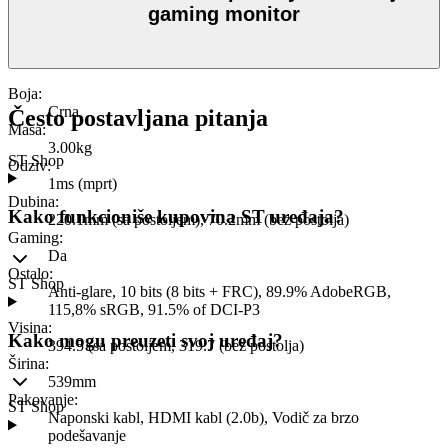
gaming monitor
Boja
:
Crna
Često postavljana pitanja
Masa
:
3.00kg
ST Shop
Odziv
:
1ms (mprt)
Dubina
:
Kako funkcioniše kupovina ST uređaja?
220.1mm (sa postoljem), 70.2mm (bez postolja)
Gaming
:
Da
Ostalo
:
ST Shop
Anti-glare, 10 bits (8 bits + FRC), 89.9% AdobeRGB,
115,8% sRGB, 91.5% of DCI-P3
Visina
:
Kako mogu preuzeti svoj uređaj?
394.5 (sa postoljem, 319.7 (bez postolja)
Širina
:
539mm
Pakovanje
:
ST Shop
Naponski kabl, HDMI kabl (2.0b), Vodič za brzo
podešavanje