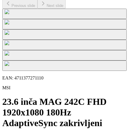
Previous slide
Next slide
EAN:
4711377271110
MSI
23.6 inča MAG 242C FHD
1920x1080 180Hz
AdaptiveSync zakrivljeni