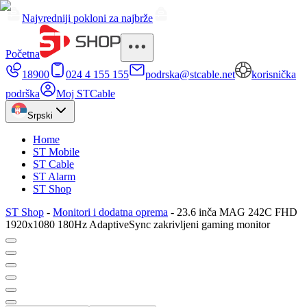
Najvredniji pokloni za najbrže
Početna
18900
024 4 155 155
podrska@stcable.net
korisnička
podrška
Moj STCable
Srpski
Home
ST Mobile
ST Cable
ST Alarm
ST Shop
ST Shop
-
Monitori i dodatna oprema
-
23.6 inča MAG 242C FHD
1920x1080 180Hz AdaptiveSync zakrivljeni gaming monitor