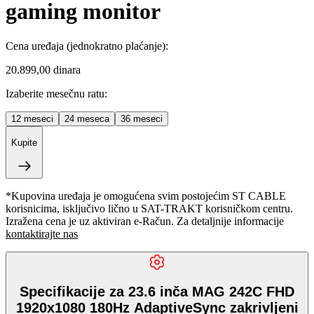
gaming monitor
Cena uređaja
(jednokratno plaćanje)
:
20.899,00 dinara
Izaberite mesečnu ratu:
12
meseci
24
meseca
36
meseci
Kupite
*Kupovina uređaja je omogućena svim postojećim ST CABLE
korisnicima, isključivo lično u SAT-TRAKT korisničkom centru.
Izražena cena je uz aktiviran e-Račun. Za detaljnije informacije
kontaktirajte nas
Specifikacije za 23.6 inča MAG 242C FHD
1920x1080 180Hz AdaptiveSync zakrivljeni