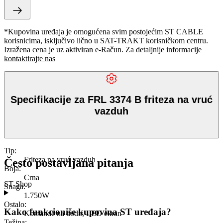
*Kupovina uređaja je omogućena svim postojećim ST CABLE
korisnicima, isključivo lično u SAT-TRAKT korisničkom centru.
Izražena cena je uz aktiviran e-Račun. Za detaljnije informacije
kontaktirajte nas
Specifikacije za FRL 3374 B friteza na vruć
vazduh
Tip
:
Friteza na vruć vazduh
Često postavljana pitanja
Boja
:
Crna
ST Shop
Snaga
:
1.750W
Ostalo
:
Kako funkcioniše kupovina ST uređaja?
Komande na dodir, LED ekran
Težina
: