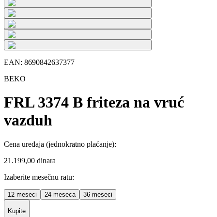
EAN:
8690842637377
BEKO
FRL 3374 B friteza na vruć
vazduh
Cena uređaja
(jednokratno plaćanje)
:
21.199,00 dinara
Izaberite mesečnu ratu:
12
meseci
24
meseca
36
meseci
Kupite