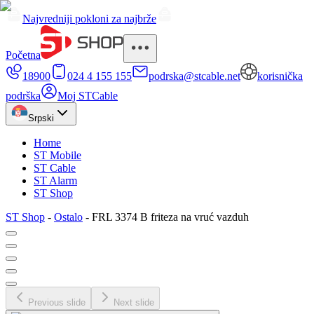
Najvredniji pokloni za najbrže
Početna
18900
024 4 155 155
podrska@stcable.net
korisnička
podrška
Moj STCable
Srpski
Home
ST Mobile
ST Cable
ST Alarm
ST Shop
ST Shop
-
Ostalo
-
FRL 3374 B friteza na vruć vazduh
Previous slide
Next slide