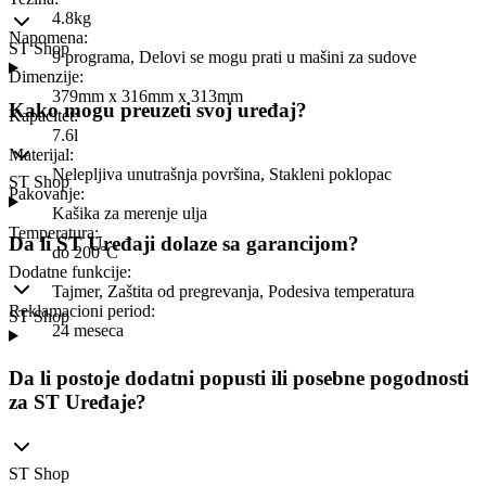
4.8kg
Napomena
:
ST Shop
9 programa, Delovi se mogu prati u mašini za sudove
Dimenzije
:
379mm x 316mm x 313mm
Kako mogu preuzeti svoj uređaj?
Kapacitet
:
7.6l
Materijal
:
Nelepljiva unutrašnja površina, Stakleni poklopac
ST Shop
Pakovanje
:
Kašika za merenje ulja
Temperatura
:
Da li ST Uređaji dolaze sa garancijom?
do 200°C
Dodatne funkcije
:
Tajmer, Zaštita od pregrevanja, Podesiva temperatura
Reklamacioni period
:
ST Shop
24 meseca
Da li postoje dodatni popusti ili posebne pogodnosti
za ST Uređaje?
ST Shop