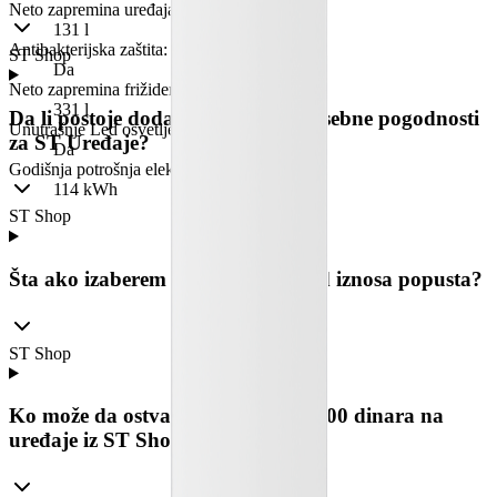
Neto zapremina uređaja
:
131 l
Antibakterijska zaštita
:
ST Shop
Da
Neto zapremina frižidera
:
331 l
Da li postoje dodatni popusti ili posebne pogodnosti
Unutrašnje Led osvetljenje
:
za ST Uređaje?
Da
Godišnja potrošnja električne energije (kWh)
:
114 kWh
ST Shop
Šta ako izaberem uređaj jeftiniji od iznosa popusta?
ST Shop
Ko može da ostvari popust do 15.000 dinara na
uređaje iz ST Shop-a?