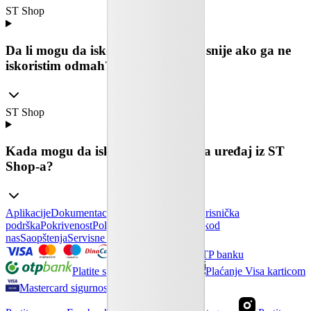
ST Shop
Da li mogu da iskoristim popust kasnije ako ga ne
iskoristim odmah?
ST Shop
Kada mogu da iskoristim popust na uređaj iz ST
Shop-a?
Aplikacije
Dokumentacija
Kontaktirajte nas
Korisnička
podrška
Pokrivenost
Politika privatnosti
Posao kod
nas
Saopštenja
Servisne informacije
Platite sigurno uz OTP banku
Platite sigurno uz Monri
Plaćanje Visa karticom
Mastercard sigurnosni standardi