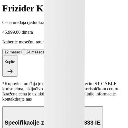
Frizider KS 2833 IE
Cena uređaja
(jednokratno plaćanje)
:
45.999,00 dinara
Izaberite mesečnu ratu:
12
meseci
24
meseca
36
meseci
Kupite
*Kupovina uređaja je omogućena svim postojećim ST CABLE
korisnicima, isključivo lično u SAT-TRAKT korisničkom centru.
Izražena cena je uz aktiviran e-Račun. Za detaljnije informacije
kontaktirajte nas
Specifikacije za Frizider KS 2833 IE