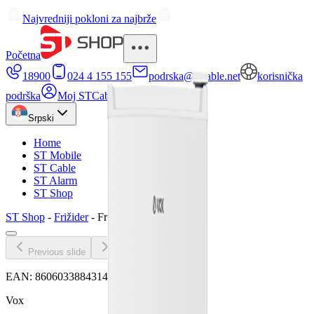
Najvredniji pokloni za najbrže
Početna
18900
024 4 155 155
podrska@stcable.net
korisnička
podrška
Moj STCable
Srpski
Home
ST Mobile
ST Cable
ST Alarm
ST Shop
ST Shop
-
Frižider
-
Frizider KS 2833 IE
Previous slide
Next slide
EAN:
8606033884314
Vox