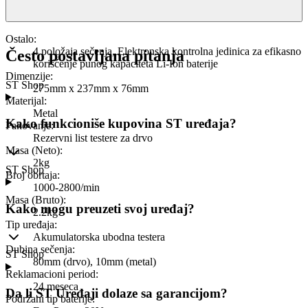
Ostalo
:
4 položaja sečenja, Elektronska kontrolna jedinica za efikasno
Često postavljana pitanja
korišćenje punog kapaciteta Li-Ion baterije
Dimenzije
:
ST Shop
275mm x 237mm x 76mm
Materijal
:
Metal
Kako funkcioniše kupovina ST uređaja?
Pakovanje
:
Rezervni list testere za drvo
Masa (Neto)
:
2kg
ST Shop
Broj obrtaja
:
1000-2800/min
Masa (Bruto)
:
Kako mogu preuzeti svoj uređaj?
2.2kg
Tip uređaja
:
Akumulatorska ubodna testera
Dubina sečenja
:
ST Shop
80mm (drvo), 10mm (metal)
Reklamacioni period
:
24 meseca
Da li ST Uređaji dolaze sa garancijom?
Podržani tip baterije
: