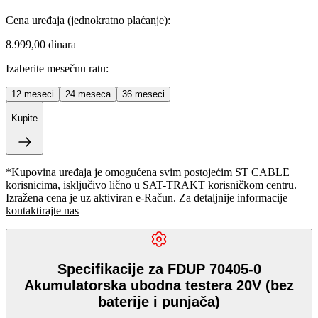
Cena uređaja
(jednokratno plaćanje)
:
8.999,00 dinara
Izaberite mesečnu ratu:
12
meseci
24
meseca
36
meseci
Kupite
*Kupovina uređaja je omogućena svim postojećim ST CABLE
korisnicima, isključivo lično u SAT-TRAKT korisničkom centru.
Izražena cena je uz aktiviran e-Račun. Za detaljnije informacije
kontaktirajte nas
Specifikacije za FDUP 70405-0
Akumulatorska ubodna testera 20V (bez
baterije i punjača)