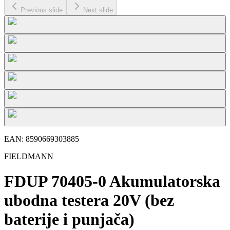
Previous slide
Next slide
EAN:
8590669303885
FIELDMANN
FDUP 70405-0 Akumulatorska
ubodna testera 20V (bez
baterije i punjača)