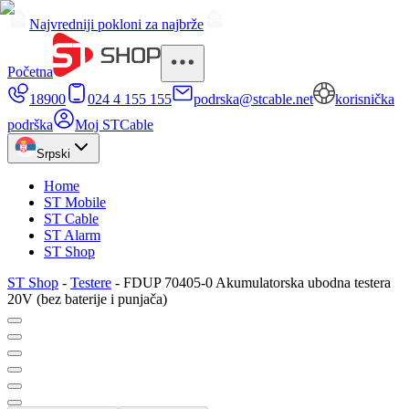
Najvredniji pokloni za najbrže
Početna
18900
024 4 155 155
podrska@stcable.net
korisnička
podrška
Moj STCable
Srpski
Home
ST Mobile
ST Cable
ST Alarm
ST Shop
ST Shop
-
Testere
-
FDUP 70405-0 Akumulatorska ubodna testera
20V (bez baterije i punjača)