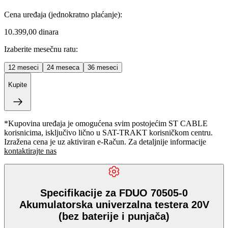
Cena uređaja
(jednokratno plaćanje)
:
10.399,00 dinara
Izaberite mesečnu ratu:
12
meseci
24
meseca
36
meseci
Kupite
*Kupovina uređaja je omogućena svim postojećim ST CABLE
korisnicima, isključivo lično u SAT-TRAKT korisničkom centru.
Izražena cena je uz aktiviran e-Račun. Za detaljnije informacije
kontaktirajte nas
Specifikacije za FDUO 70505-0
Akumulatorska univerzalna testera 20V
(bez baterije i punjača)