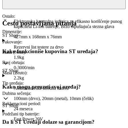
Ostalo
:
Elektronska kontrolna jedinica za efikasno korišćenje punog
Često postavljana pitanja
kapaciteta Li-Ion baterije, Brzo otpuštajuća stezna glava
Dimenzije
:
ST Shop
427mm x 168mm x 76mm
Pakovanje
:
Rezervni list testere za drvo
Kako funkcioniše kupovina ST uređaja?
Masa (Neto)
:
1.9kg
Broj obrtaja
:
0-3000/min
ST Shop
Masa (Bruto)
:
2.2kg
Tip uređaja
:
Kako mogu preuzeti svoj uređaj?
Akumulatorska ubodna testera
Dubina sečenja
:
100mm (drvo), 20mm (metal), 10mm (čelik)
Reklamacioni period
:
ST Shop
24 meseca
Podržani tip baterije
:
Fast Power 20V
Da li ST Uređaji dolaze sa garancijom?