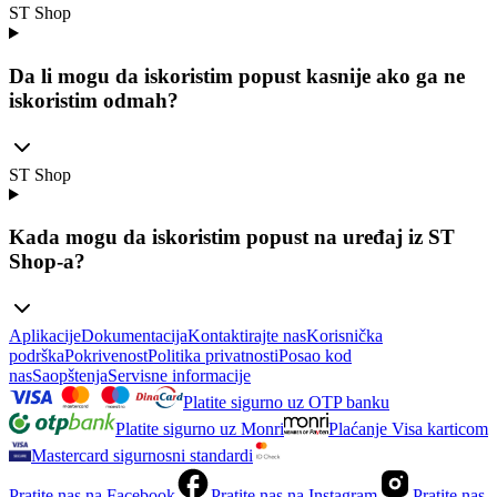
ST Shop
Da li mogu da iskoristim popust kasnije ako ga ne
iskoristim odmah?
ST Shop
Kada mogu da iskoristim popust na uređaj iz ST
Shop-a?
Aplikacije
Dokumentacija
Kontaktirajte nas
Korisnička
podrška
Pokrivenost
Politika privatnosti
Posao kod
nas
Saopštenja
Servisne informacije
Platite sigurno uz OTP banku
Platite sigurno uz Monri
Plaćanje Visa karticom
Mastercard sigurnosni standardi
Pratite nas na Facebook
Pratite nas na Instagram
Pratite nas