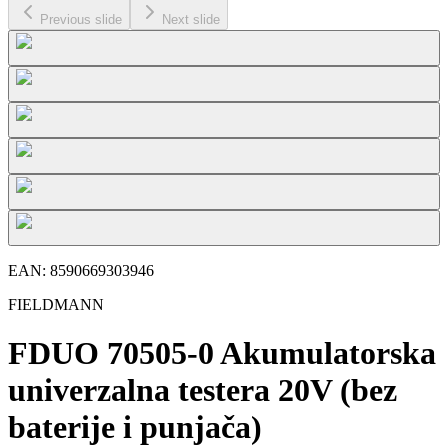
Previous slide
Next slide
EAN:
8590669303946
FIELDMANN
FDUO 70505-0 Akumulatorska
univerzalna testera 20V (bez
baterije i punjača)