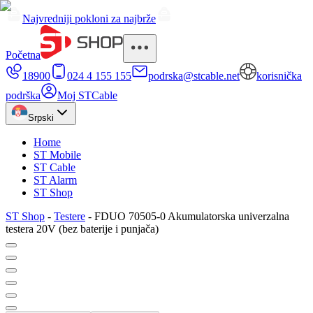
Najvredniji pokloni za najbrže
Početna
18900
024 4 155 155
podrska@stcable.net
korisnička
podrška
Moj STCable
Srpski
Home
ST Mobile
ST Cable
ST Alarm
ST Shop
ST Shop
-
Testere
-
FDUO 70505-0 Akumulatorska univerzalna
testera 20V (bez baterije i punjača)