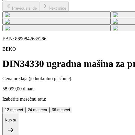
Previous slide
Next slide
EAN:
8690842685286
BEKO
DIN34330 ugradna mašina za p
Cena uređaja
(jednokratno plaćanje)
:
58.099,00 dinara
Izaberite mesečnu ratu:
12
meseci
24
meseca
36
meseci
Kupite