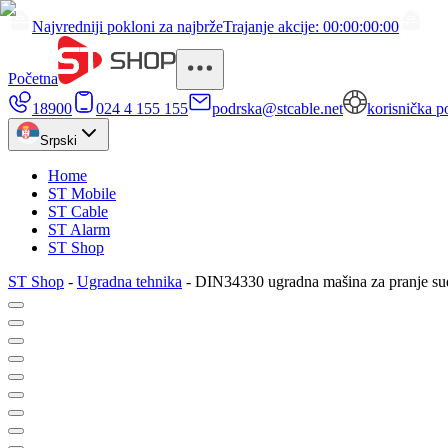
Najvredniji pokloni za najbrže
Trajanje akcije: 00:00:00:00
Početna
18900
024 4 155 155
podrska@stcable.net
korisnička p
Srpski
Home
ST Mobile
ST Cable
ST Alarm
ST Shop
ST Shop
-
Ugradna tehnika
-
DIN34330 ugradna mašina za pranje s