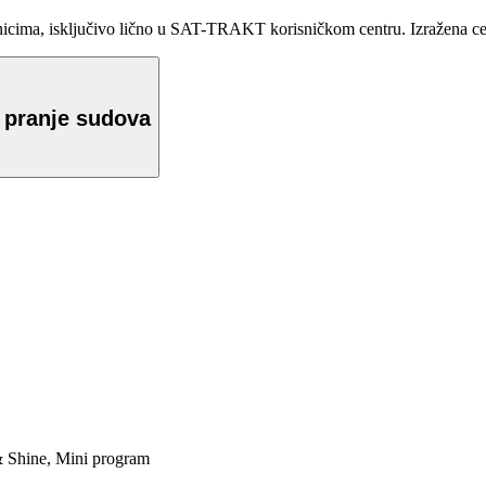
ma, isključivo lično u SAT-TRAKT korisničkom centru. Izražena cena 
 pranje sudova
& Shine, Mini program