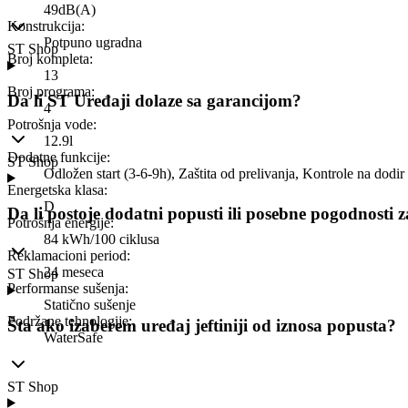
49dB(A)
Konstrukcija
:
Potpuno ugradna
ST Shop
Broj kompleta
:
13
Broj programa
:
Da li ST Uređaji dolaze sa garancijom?
4
Potrošnja vode
:
12.9l
Dodatne funkcije
:
ST Shop
Odložen start (3-6-9h), Zaštita od prelivanja, Kontrole na dodir
Energetska klasa
:
D
Da li postoje dodatni popusti ili posebne pogodnosti 
Potrošnja energije
:
84 kWh/100 ciklusa
Reklamacioni period
:
24 meseca
ST Shop
Performanse sušenja
:
Statično sušenje
Podržane tehnologije
:
Šta ako izaberem uređaj jeftiniji od iznosa popusta?
WaterSafe
ST Shop