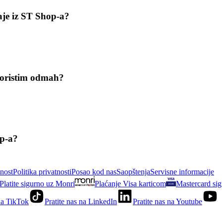
aje iz ST Shop-a?
skoristim odmah?
op-a?
nost
Politika privatnosti
Posao kod nas
Saopštenja
Servisne informacije
Platite sigurno uz Monri
Plaćanje Visa karticom
Mastercard sig
 na TikTok
Pratite nas na LinkedIn
Pratite nas na Youtube