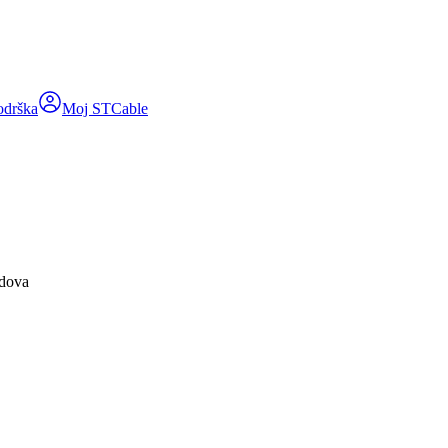
odrška
Moj STCable
udova