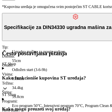
*Kupovina uređaja je omogućena svim postojećim ST CABLE korisnici
Specifikacije za DIN34330 ugradna mašina za
Tip
:
Ugradna mašina za pranje sudova
Često postavljana pitanja
Dubina
:
55cm
ST Shop
Ostalo
:
Odložen start (3-6-9h)
Visina
:
Kako funkcioniše kupovina ST uređaja?
81.8cm
Težina
:
34.4kg
Širina
:
ST Shop
59.8cm
Programi
:
Eco program 50°C, Intenzivni program 70°C, Program Clean 
Kako mogu preuzeti svoj uređaj?
Nivo buke
: