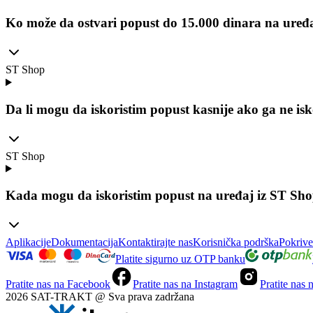
Ko može da ostvari popust do 15.000 dinara na uređ
ST Shop
Da li mogu da iskoristim popust kasnije ako ga ne i
ST Shop
Kada mogu da iskoristim popust na uređaj iz ST Sh
Aplikacije
Dokumentacija
Kontaktirajte nas
Korisnička podrška
Pokrive
Platite sigurno uz OTP banku
Pratite nas na Facebook
Pratite nas na Instagram
Pratite nas
2026 SAT-TRAKT @ Sva prava zadržana