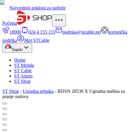
Najvredniji pokloni za najbrže
Početna
18900
024 4 155 155
podrska@stcable.net
korisnička
podrška
Moj STCable
Srpski
Home
ST Mobile
ST Cable
ST Alarm
ST Shop
ST Shop
-
Ugradna tehnika
-
BDSN 28530 X Ugradna mašina za
pranje sudova