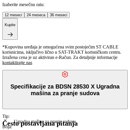
Izaberite mesečnu ratu:
12
meseci
24
meseca
36
meseci
Kupite
*Kupovina uređaja je omogućena svim postojećim ST CABLE
korisnicima, isključivo lično u SAT-TRAKT korisničkom centru.
Izražena cena je uz aktiviran e-Račun. Za detaljnije informacije
kontaktirajte nas
Specifikacije za BDSN 28530 X Ugradna
mašina za pranje sudova
Tip
:
Ugradna mašina za pranje sudova
Često postavljana pitanja
Boja
: