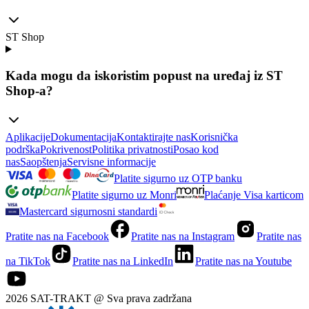
ST Shop
Kada mogu da iskoristim popust na uređaj iz ST
Shop-a?
Aplikacije
Dokumentacija
Kontaktirajte nas
Korisnička
podrška
Pokrivenost
Politika privatnosti
Posao kod
nas
Saopštenja
Servisne informacije
Platite sigurno uz OTP banku
Platite sigurno uz Monri
Plaćanje Visa karticom
Mastercard sigurnosni standardi
Pratite nas na Facebook
Pratite nas na Instagram
Pratite nas
na TikTok
Pratite nas na LinkedIn
Pratite nas na Youtube
2026 SAT-TRAKT @ Sva prava zadržana