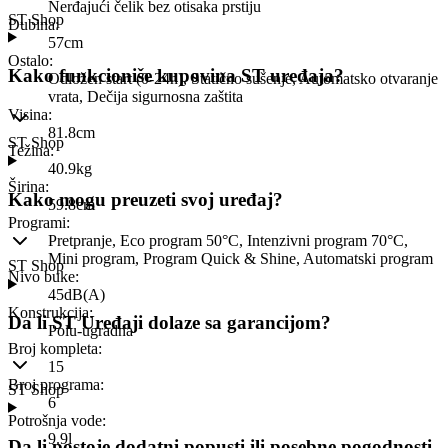
Nerđajući čelik bez otisaka prstiju
ST Shop
Dubina
:
57cm
Ostalo
:
Kako funkcioniše kupovina ST uređaja?
Odložen start (0-24h), Statično sušenje, Automatsko otvaranje
vrata, Dečija sigurnosna zaštita
Visina
:
81.8cm
ST Shop
Težina
:
40.9kg
Širina
:
Kako mogu preuzeti svoj uređaj?
59.8cm
Programi
:
Pretpranje, Eco program 50°C, Intenzivni program 70°C,
Mini program, Program Quick & Shine, Automatski program
ST Shop
Nivo buke
:
45dB(A)
Konstrukcija
:
Da li ST Uređaji dolaze sa garancijom?
Polu-ugradna
Broj kompleta
:
15
Broj programa
:
ST Shop
6
Potrošnja vode
:
9.9l
Da li postoje dodatni popusti ili posebne pogodnosti