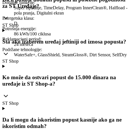
Dodatne funkcije
:
za ST Uređaje?
Super ispiranje, TimeDelay, Program InnerClean®, Halfload -
pola pranja, Digitalni ekran
Energetska klasa
:
D
ST Shop
Potrošnja energije
:
86 kWh/100 ciklusa
Reklamacioni period
:
Šta ako izaberem uređaj jeftiniji od iznosa popusta?
24 meseca
Podržane tehnologije
:
WaterSafe+, GlassShield, SteamGloss®, Dirt Sensor, SelfDry
ST Shop
Ko može da ostvari popust do 15.000 dinara na
uređaje iz ST Shop-a?
ST Shop
Da li mogu da iskoristim popust kasnije ako ga ne
iskoristim odmah?