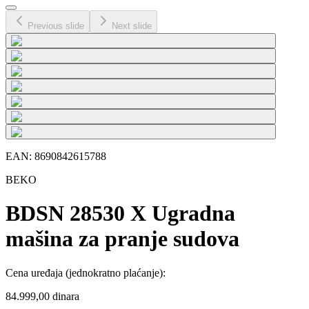
Previous slide
Next slide
EAN:
8690842615788
BEKO
BDSN 28530 X Ugradna
mašina za pranje sudova
Cena uređaja
(jednokratno plaćanje)
:
84.999,00 dinara