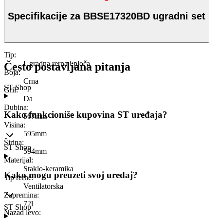
Specifikacije za BBSE17320BD ugradni set
Tip
:
Ugradna rerna i ploča
Često postavljana pitanja
Boja
:
Crna
ST Shop
Gril
:
Da
Dubina
:
Kako funkcioniše kupovina ST uređaja?
567mm
Visina
:
595mm
Širina
:
ST Shop
594mm
Materijal
:
Staklo-keramika
Kako mogu preuzeti svoj uređaj?
Tip rerne
:
Ventilatorska
Zapremina
:
72l
ST Shop
Nazad levo
: