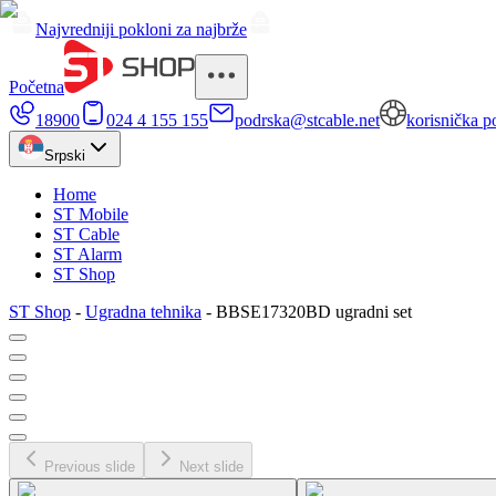
Najvredniji pokloni za najbrže
Početna
18900
024 4 155 155
podrska@stcable.net
korisnička p
Srpski
Home
ST Mobile
ST Cable
ST Alarm
ST Shop
ST Shop
-
Ugradna tehnika
-
BBSE17320BD ugradni set
Previous slide
Next slide