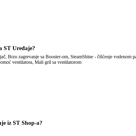
za ST Uređaje?
jač, Brzo zagrevanje sa Booster-om, SteamShine - čišćenje vodenom pa
omoć ventilatora, Mali gril sa ventilatorom
aje iz ST Shop-a?