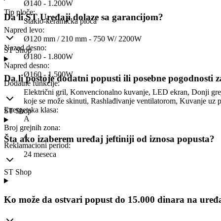
Ø140 - 1.200W
Tip ploče
:
Da li ST Uređaji dolaze sa garancijom?
Staklo-keramička ploča
Napred levo
:
Ø120 mm / 210 mm - 750 W/ 2200W
Nazad desno
:
ST Shop
Ø180 - 1.800W
Napred desno
:
Ø160 - 1.500W
Da li postoje dodatni popusti ili posebne pogodnosti 
Dodatne funkcije
:
Električni gril, Konvencionalno kuvanje, LED ekran, Donji gre
koje se može skinuti, Rashlađivanje ventilatorom, Kuvanje uz p
Energetska klasa
:
ST Shop
A
Broj grejnih zona
:
4
Šta ako izaberem uređaj jeftiniji od iznosa popusta?
Reklamacioni period
:
24 meseca
ST Shop
Ko može da ostvari popust do 15.000 dinara na uređ