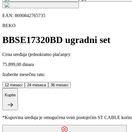
EAN:
8690842765735
BEKO
BBSE17320BD ugradni set
Cena uređaja
(jednokratno plaćanje)
:
75.899,00 dinara
Izaberite mesečnu ratu:
12
meseci
24
meseca
36
meseci
Kupite
*Kupovina uređaja je omogućena svim postojećim ST CABLE korisnici