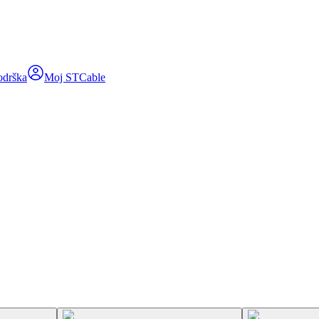
odrška
Moj STCable