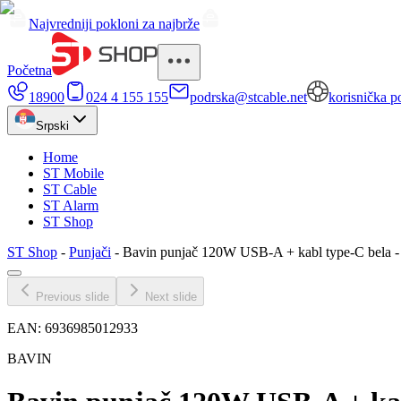
Najvredniji pokloni za najbrže
Početna
18900
024 4 155 155
podrska@stcable.net
korisnička p
Srpski
Home
ST Mobile
ST Cable
ST Alarm
ST Shop
ST Shop
-
Punjači
-
Bavin punjač 120W USB-A + kabl type-C bela
Previous slide
Next slide
EAN:
6936985012933
BAVIN