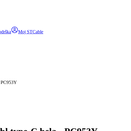
odrška
Moj STCable
 - PC953Y