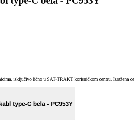
bl type-C bela - PC953Y
ma, isključivo lično u SAT-TRAKT korisničkom centru. Izražena cena 
kabl type-C bela - PC953Y