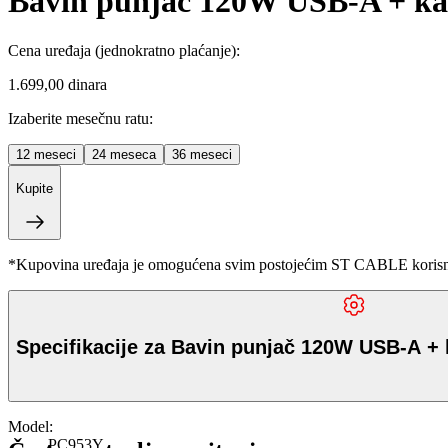
Bavin punjač 120W USB-A + ka
Cena uređaja
(jednokratno plaćanje)
:
1.699,00 dinara
Izaberite mesečnu ratu:
12
meseci
24
meseca
36
meseci
Kupite
*Kupovina uređaja je omogućena svim postojećim ST CABLE korisnici
Specifikacije za Bavin punjač 120W USB-A + 
Model
:
PC953Y