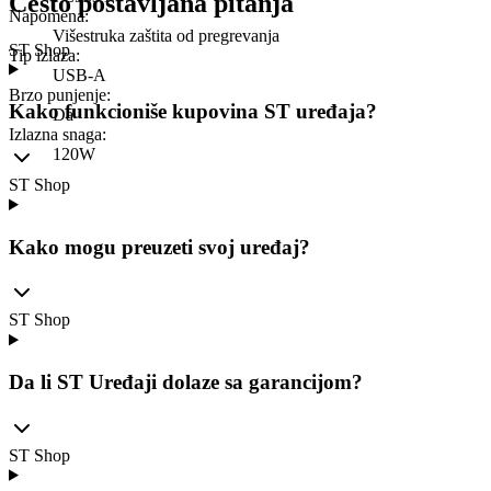
Često postavljana pitanja
Napomena
:
Višestruka zaštita od pregrevanja
ST Shop
Tip izlaza
:
USB-A
Brzo punjenje
:
Kako funkcioniše kupovina ST uređaja?
Da
Izlazna snaga
:
120W
ST Shop
Kako mogu preuzeti svoj uređaj?
ST Shop
Da li ST Uređaji dolaze sa garancijom?
ST Shop