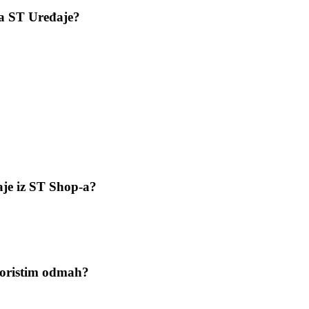
za ST Uređaje?
aje iz ST Shop-a?
skoristim odmah?