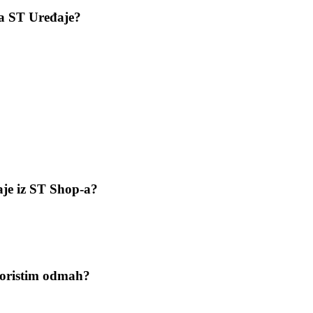
za ST Uređaje?
aje iz ST Shop-a?
skoristim odmah?