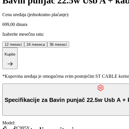
Bavin punjač 22.5w Usb A + ka
Cena uređaja
(jednokratno plaćanje)
:
699,00 dinara
Izaberite mesečnu ratu:
12
meseci
24
meseca
36
meseci
Kupite
*Kupovina uređaja je omogućena svim postojećim ST CABLE korisnici
Specifikacije za Bavin punjač 22.5w Usb A + 
Model
:
PC995Y