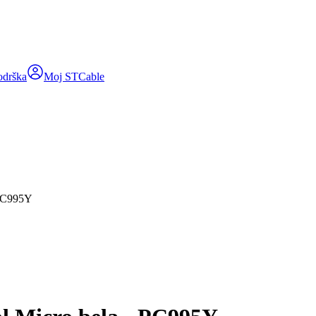
odrška
Moj STCable
 PC995Y