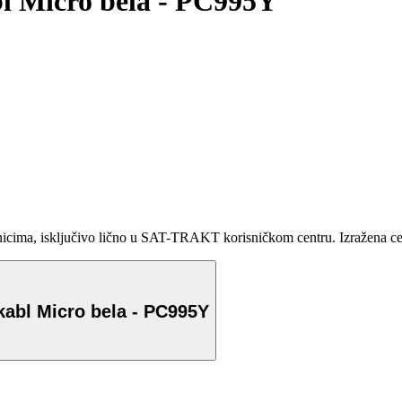
bl Micro bela - PC995Y
ma, isključivo lično u SAT-TRAKT korisničkom centru. Izražena cena 
kabl Micro bela - PC995Y