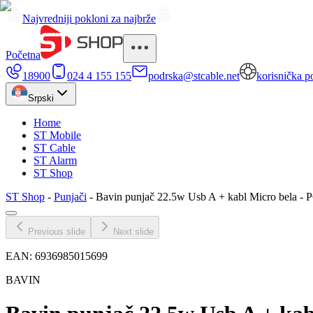
Najvredniji pokloni za najbrže
Početna
18900
024 4 155 155
podrska@stcable.net
korisnička p
Srpski
Home
ST Mobile
ST Cable
ST Alarm
ST Shop
ST Shop
-
Punjači
-
Bavin punjač 22.5w Usb A + kabl Micro bela -
Previous slide
Next slide
EAN:
6936985015699
BAVIN