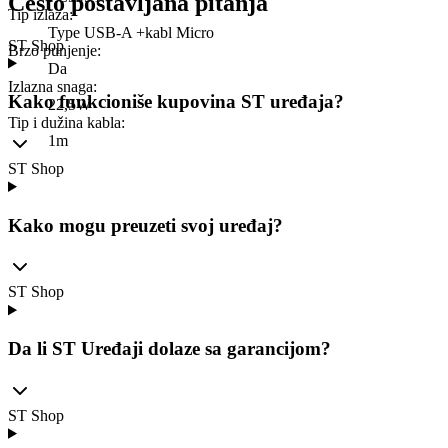
Često postavljana pitanja
Tip izlaza
:
Type USB-A +kabl Micro
ST Shop
Brzo punjenje
:
Da
Izlazna snaga
:
Kako funkcioniše kupovina ST uređaja?
22,5W
Tip i dužina kabla
:
1m
ST Shop
Kako mogu preuzeti svoj uređaj?
ST Shop
Da li ST Uređaji dolaze sa garancijom?
ST Shop