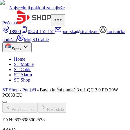
Najvredniji pokloni za najbrže
Početna
18900
024 4 155 155
podrska@stcable.net
korisnička
podrška
Moj STCable
Srpski
Home
ST Mobile
ST Cable
ST Alarm
ST Shop
ST Shop
-
Punjači
-
Bavin kućni punjač 3 u 1 QC 3.0 PD 20W
PC833 EU
Previous slide
Next slide
EAN:
6936985002538
BAVIN