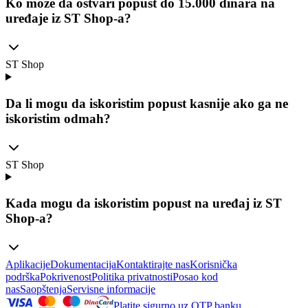
Ko može da ostvari popust do 15.000 dinara na
uređaje iz ST Shop-a?
ST Shop
Da li mogu da iskoristim popust kasnije ako ga ne
iskoristim odmah?
ST Shop
Kada mogu da iskoristim popust na uređaj iz ST
Shop-a?
Aplikacije
Dokumentacija
Kontaktirajte nas
Korisnička
podrška
Pokrivenost
Politika privatnosti
Posao kod
nas
Saopštenja
Servisne informacije
Platite sigurno uz OTP banku