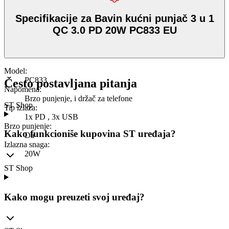
Specifikacije za Bavin kućni punjač 3 u 1
QC 3.0 PD 20W PC833 EU
Model
:
PC833
Često postavljana pitanja
Napomena
:
Brzo punjenje, i držač za telefone
ST Shop
Tip izlaza
:
1x PD , 3x USB
Brzo punjenje
:
Kako funkcioniše kupovina ST uređaja?
Da
Izlazna snaga
:
20W
ST Shop
Kako mogu preuzeti svoj uređaj?