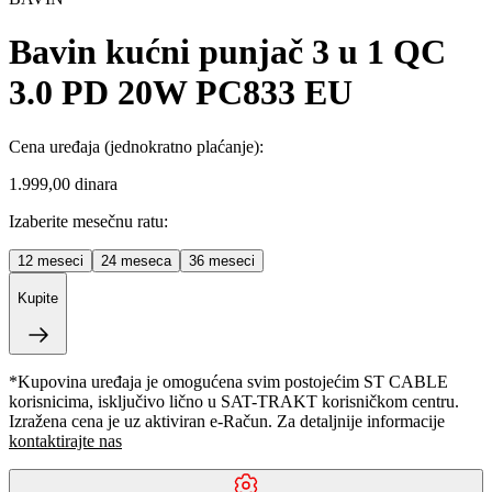
Bavin kućni punjač 3 u 1 QC
3.0 PD 20W PC833 EU
Cena uređaja
(jednokratno plaćanje)
:
1.999,00 dinara
Izaberite mesečnu ratu:
12
meseci
24
meseca
36
meseci
Kupite
*Kupovina uređaja je omogućena svim postojećim ST CABLE
korisnicima, isključivo lično u SAT-TRAKT korisničkom centru.
Izražena cena je uz aktiviran e-Račun. Za detaljnije informacije
kontaktirajte nas