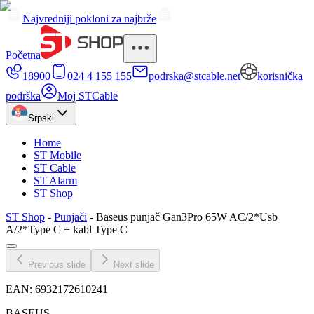
Najvredniji pokloni za najbrže
Početna
18900
024 4 155 155
podrska@stcable.net
korisnička
podrška
Moj STCable
Srpski
Home
ST Mobile
ST Cable
ST Alarm
ST Shop
ST Shop
-
Punjači
-
Baseus punjač Gan3Pro 65W AC/2*Usb
A/2*Type C + kabl Type C
Previous slide
Next slide
EAN:
6932172610241
BASEUS