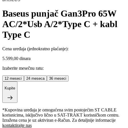
Baseus punjač Gan3Pro 65W
AC/2*Usb A/2*Type C + kabl
Type C
Cena uređaja
(jednokratno plaćanje)
:
5.599,00 dinara
Izaberite mesečnu ratu:
12
meseci
24
meseca
36
meseci
Kupite
*Kupovina uređaja je omogućena svim postojećim ST CABLE
korisnicima, isključivo lično u SAT-TRAKT korisničkom centru.
Izražena cena je uz aktiviran e-Račun. Za detaljnije informacije
kontaktirajte nas