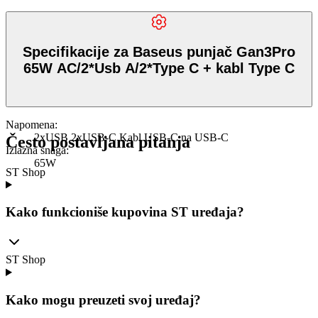
Specifikacije za Baseus punjač Gan3Pro
65W AC/2*Usb A/2*Type C + kabl Type C
Napomena
:
2xUSB 2xUSB-C Kabl USB-C na USB-C
Često postavljana pitanja
Izlazna snaga
:
65W
ST Shop
Kako funkcioniše kupovina ST uređaja?
ST Shop
Kako mogu preuzeti svoj uređaj?