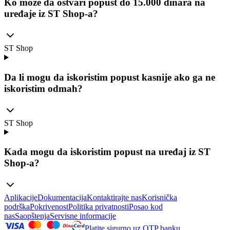
Ko može da ostvari popust do 15.000 dinara na
uređaje iz ST Shop-a?
ST Shop
Da li mogu da iskoristim popust kasnije ako ga ne
iskoristim odmah?
ST Shop
Kada mogu da iskoristim popust na uređaj iz ST
Shop-a?
Aplikacije
Dokumentacija
Kontaktirajte nas
Korisnička
podrška
Pokrivenost
Politika privatnosti
Posao kod
nas
Saopštenja
Servisne informacije
Platite sigurno uz OTP banku