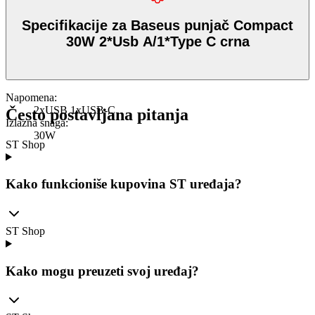
Specifikacije za Baseus punjač Compact
30W 2*Usb A/1*Type C crna
Napomena
:
2xUSB 1xUSB-C
Često postavljana pitanja
Izlazna snaga
:
30W
ST Shop
Kako funkcioniše kupovina ST uređaja?
ST Shop
Kako mogu preuzeti svoj uređaj?