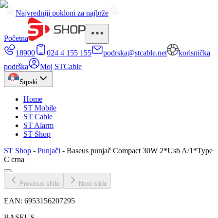
Najvredniji pokloni za najbrže
Početna
18900
024 4 155 155
podrska@stcable.net
korisnička
podrška
Moj STCable
Srpski
Home
ST Mobile
ST Cable
ST Alarm
ST Shop
ST Shop
-
Punjači
-
Baseus punjač Compact 30W 2*Usb A/1*Type
C crna
Previous slide
Next slide
EAN:
6953156207295
BASEUS