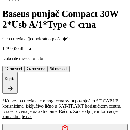
Baseus punjač Compact 30W
2*Usb A/1*Type C crna
Cena uređaja
(jednokratno plaćanje)
:
1.799,00 dinara
Izaberite mesečnu ratu:
12
meseci
24
meseca
36
meseci
Kupite
*Kupovina uređaja je omogućena svim postojećim ST CABLE
korisnicima, isključivo lično u SAT-TRAKT korisničkom centru.
Izražena cena je uz aktiviran e-Račun. Za detaljnije informacije
kontaktirajte nas