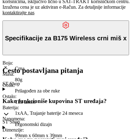
korisnicima, isključivo lično u SAT-TRAKT korisničkom centru.
Izražena cena je uz aktiviran e-Račun. Za detaljnije informacije
kontaktirajte nas
Specifikacije za B175 Wireless crni miš x
Boja
:
Crna
Često postavljana pitanja
Masa
:
80g
ST Shop
Oblik
:
Prilagođen za obe ruke
Ostalo
:
Kako funkcioniše kupovina ST uređaja?
Tihi tasteri
Baterija
:
1xAA, Trajanje baterije 24 meseca
Napomena
:
ST Shop
Ergonomski dizajn
Dimenzije
:
99mm x 60mm x 39mm