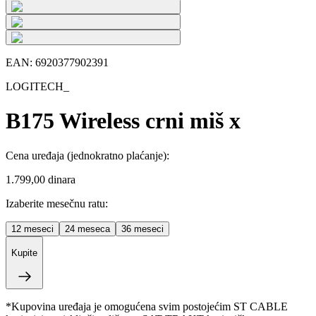
EAN:
6920377902391
LOGITECH_
B175 Wireless crni miš x
Cena uređaja
(jednokratno plaćanje)
:
1.799,00 dinara
Izaberite mesečnu ratu:
12
meseci
24
meseca
36
meseci
Kupite
*Kupovina uređaja je omogućena svim postojećim ST CABLE