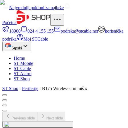
Najvredniji pokloni za najbrže
Početna
18900
024 4 155 155
podrska@stcable.net
korisnička
podrška
Moj STCable
Srpski
Home
ST Mobile
ST Cable
ST Alarm
ST Shop
ST Shop
-
Periferije
-
B175 Wireless crni miš x
Previous slide
Next slide