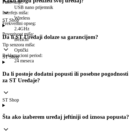
Kako mogu preuzeti svoj uređaj?
Pakovanje
:
USB nano prijemnik
Interfejs miša
:
Wireless
ST Shop
Frekventni opseg
:
2.4GHz
Povezivost miša
:
Da li ST Uređaji dolaze sa garancijom?
Bežični
Tip senzora miša
:
Optički
Reklamacioni period
:
ST Shop
24 meseca
Da li postoje dodatni popusti ili posebne pogodnosti
za ST Uređaje?
ST Shop
Šta ako izaberem uređaj jeftiniji od iznosa popusta?