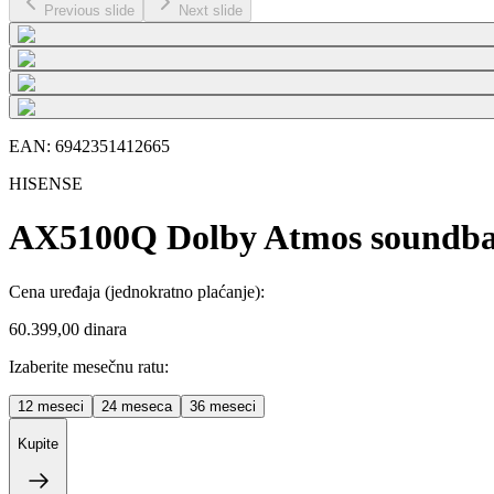
Previous slide
Next slide
EAN:
6942351412665
HISENSE
AX5100Q Dolby Atmos soundbar
Cena uređaja
(jednokratno plaćanje)
:
60.399,00 dinara
Izaberite mesečnu ratu:
12
meseci
24
meseca
36
meseci
Kupite