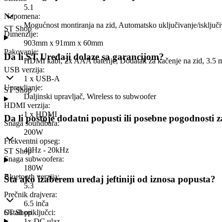
5.1
Napomena
:
Mogućnost montiranja na zid, Automatsko uključivanje/isključi
ST Shop
Dimenzije
:
903mm x 91mm x 60mm
Pakovanje
:
Da li ST Uređaji dolaze sa garancijom?
HDMI kabl, 2x AAA baterije, Dodatak za kačenje na zid, 3.
USB verzija
:
1 x USB-A
Upravljanje
:
ST Shop
Daljinski upravljač, Wireless to subwoofer
HDMI verzija
:
1 x HDMI
Da li postoje dodatni popusti ili posebne pogodnosti 
Snaga soundbara
:
200W
Frekventni opseg
:
40Hz - 20kHz
ST Shop
Snaga subwoofera
:
180W
Bluetooth verzija
:
Šta ako izaberem uređaj jeftiniji od iznosa popusta?
5.3
Prečnik drajvera
:
6.5 inča
Ostali priključci
ST Shop
:
1x DC ulaz