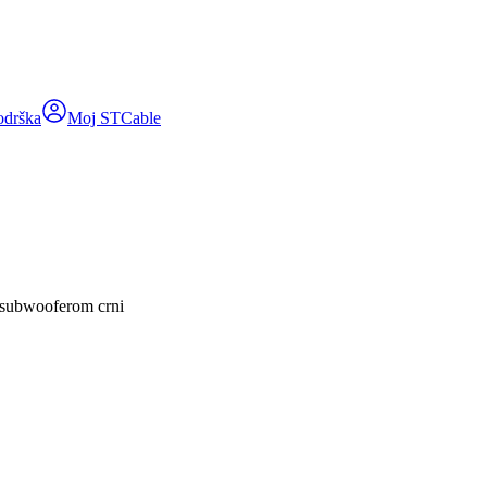
odrška
Moj STCable
subwooferom crni