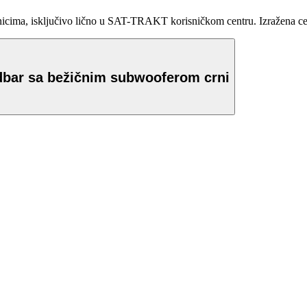
ma, isključivo lično u SAT-TRAKT korisničkom centru. Izražena cena 
dbar sa bežičnim subwooferom crni