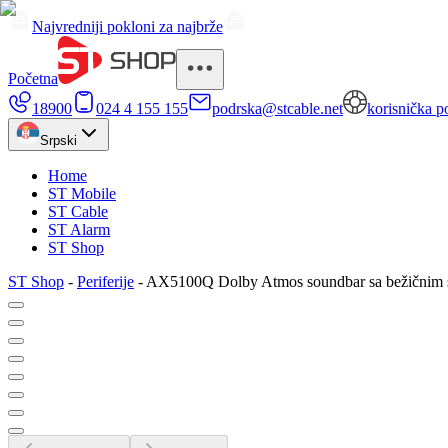
Najvredniji pokloni za najbrže
Početna
18900
024 4 155 155
podrska@stcable.net
korisnička p
Srpski
Home
ST Mobile
ST Cable
ST Alarm
ST Shop
ST Shop
-
Periferije
-
AX5100Q Dolby Atmos soundbar sa bežičnim 