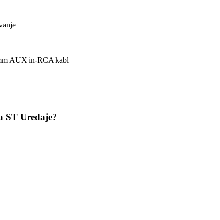
vanje
5 mm AUX in-RCA kabl
za ST Uređaje?