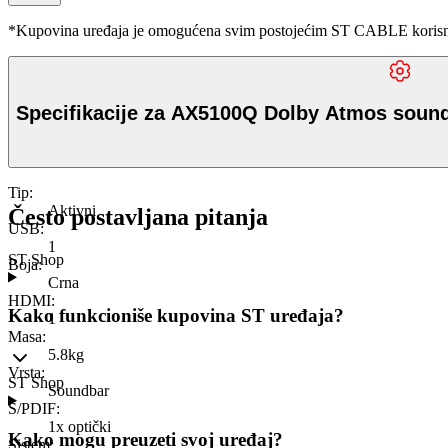
*Kupovina uređaja je omogućena svim postojećim ST CABLE korisnici
Specifikacije za AX5100Q Dolby Atmos soun
Tip
:
Aktivni
Često postavljana pitanja
USB
:
1
ST Shop
Boja
:
Crna
HDMI
:
Kako funkcioniše kupovina ST uređaja?
1
Masa
:
5.8kg
Vrsta
:
ST Shop
Soundbar
S/PDIF
:
1x optički
Kako mogu preuzeti svoj uređaj?
Sistem
: