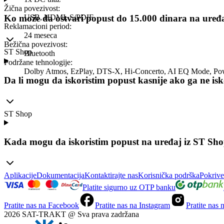
Žična povezivost
:
USB, HDMI, S/PDIF
Ko može da ostvari popust do 15.000 dinara na uređ
Reklamacioni period
:
24 meseca
Bežična povezivost
:
ST Shop
Bluetooth
Podržane tehnologije
:
Dolby Atmos, EzPlay, DTS-X, Hi-Concerto, AI EQ Mode, Pow
Da li mogu da iskoristim popust kasnije ako ga ne i
ST Shop
Kada mogu da iskoristim popust na uređaj iz ST Sh
Aplikacije
Dokumentacija
Kontaktirajte nas
Korisnička podrška
Pokrive
Platite sigurno uz OTP banku
Pratite nas na Facebook
Pratite nas na Instagram
Pratite nas
2026 SAT-TRAKT @ Sva prava zadržana