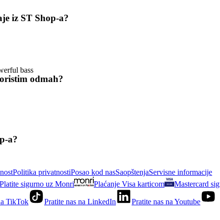
aje iz ST Shop-a?
erful bass
skoristim odmah?
op-a?
nost
Politika privatnosti
Posao kod nas
Saopštenja
Servisne informacije
Platite sigurno uz Monri
Plaćanje Visa karticom
Mastercard sig
 na TikTok
Pratite nas na LinkedIn
Pratite nas na Youtube