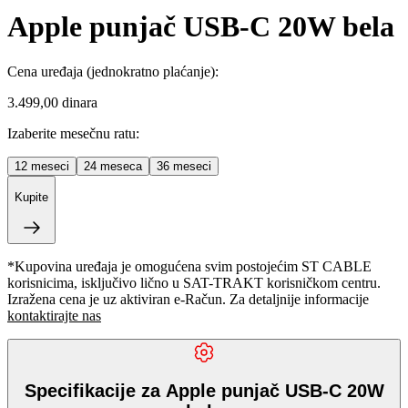
Apple punjač USB-C 20W bela
Cena uređaja
(jednokratno plaćanje)
:
3.499,00 dinara
Izaberite mesečnu ratu:
12
meseci
24
meseca
36
meseci
Kupite
*Kupovina uređaja je omogućena svim postojećim ST CABLE
korisnicima, isključivo lično u SAT-TRAKT korisničkom centru.
Izražena cena je uz aktiviran e-Račun. Za detaljnije informacije
kontaktirajte nas
Specifikacije za Apple punjač USB-C 20W