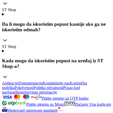
ST Shop
Da li mogu da iskoristim popust kasnije ako ga ne
iskoristim odmah?
ST Shop
Kada mogu da iskoristim popust na uređaj iz ST
Shop-a?
Aplikacije
Dokumentacija
Kontaktirajte nas
Korisnička
podrška
Pokrivenost
Politika privatnosti
Posao kod
nas
Saopštenja
Servisne informacije
Platite sigurno uz OTP banku
Platite sigurno uz Monri
Plaćanje Visa karticom
Mastercard sigurnosni standardi