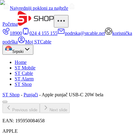
Najvredniji pokloni za najbrže
Početna
18900
024 4 155 155
podrska@stcable.net
korisnička
podrška
Moj STCable
Srpski
Home
ST Mobile
ST Cable
ST Alarm
ST Shop
ST Shop
-
Punjači
-
Apple punjač USB-C 20W bela
Previous slide
Next slide
EAN:
195950084658
APPLE