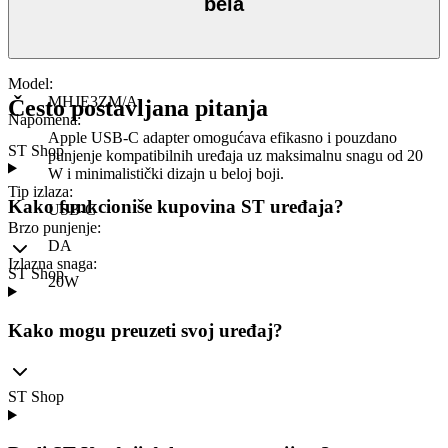
bela
Model
:
MHJE3ZM/A
Često postavljana pitanja
Napomena
:
Apple USB-C adapter omogućava efikasno i pouzdano
ST Shop
punjenje kompatibilnih uređaja uz maksimalnu snagu od 20
W i minimalistički dizajn u beloj boji.
Tip izlaza
:
Kako funkcioniše kupovina ST uređaja?
USB-C
Brzo punjenje
:
DA
Izlazna snaga
:
ST Shop
20W
Kako mogu preuzeti svoj uređaj?
ST Shop