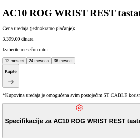
AC10 ROG WRIST REST tasta
Cena uređaja
(jednokratno plaćanje)
:
3.399,00 dinara
Izaberite mesečnu ratu:
12
meseci
24
meseca
36
meseci
Kupite
*Kupovina uređaja je omogućena svim postojećim ST CABLE korisnici
Specifikacije za AC10 ROG WRIST REST tast