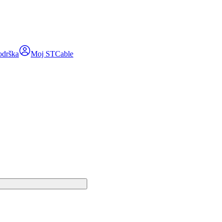
odrška
Moj STCable