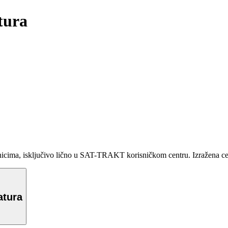
tura
ma, isključivo lično u SAT-TRAKT korisničkom centru. Izražena cena 
atura