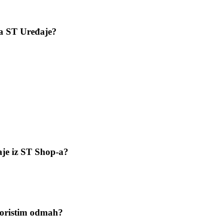
za ST Uređaje?
aje iz ST Shop-a?
skoristim odmah?