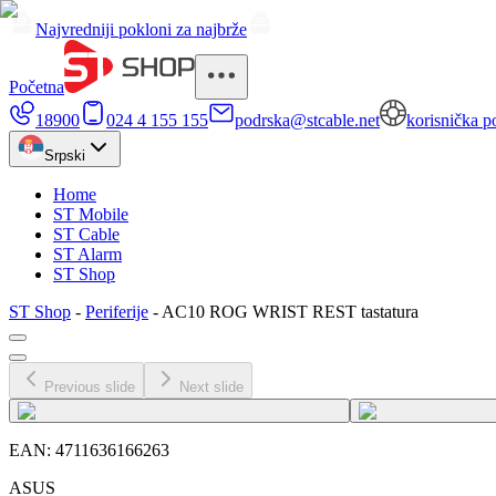
Najvredniji pokloni za najbrže
Početna
18900
024 4 155 155
podrska@stcable.net
korisnička p
Srpski
Home
ST Mobile
ST Cable
ST Alarm
ST Shop
ST Shop
-
Periferije
-
AC10 ROG WRIST REST tastatura
Previous slide
Next slide
EAN:
4711636166263
ASUS