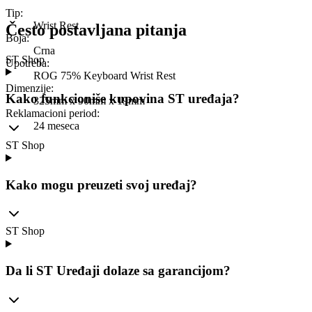
Tip
:
Wrist Rest
Često postavljana pitanja
Boja
:
Crna
ST Shop
Upotreba
:
ROG 75% Keyboard Wrist Rest
Dimenzije
:
Kako funkcioniše kupovina ST uređaja?
325mm x 90mm x 19mm
Reklamacioni period
:
24 meseca
ST Shop
Kako mogu preuzeti svoj uređaj?
ST Shop
Da li ST Uređaji dolaze sa garancijom?