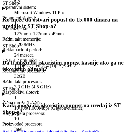
5.2
ST Shop
Operativni sistem
:
Microsoft Windows 11 Pro
Popunjeni slotovi
:
Ko može da ostvari popust do 15.000 dinara na
1
uređaje iz ST Shop-a?
Dimenzije kućišta
:
127mm x 127mm x 49mm
Radni takt memorije
:
3.200MHz
ST Shop
Reklamacioni period
:
24 meseca
USB 3.2 priključci
:
Da li mogu da iskoristim popust kasnije ako ga ne
1 (Tip C) Gen 2, 4 (Tip A) Gen 2
iskoristim odmah?
Maksimalno podržano
:
32GB
Radni takt procesora
:
3.3 GHz (4.5 GHz)
ST Shop
Raspoloživi slotovi
:
1
Žična mreža (LAN)
:
Kada mogu da iskoristim popust na uređaj iz ST
10/100/1.000Mbps (Gigabit ethernet)
Shop-a?
Broj jezgara procesora
:
10
Proizvođač procesora
:
Intel
Aplikacije
Dokumentacija
Kontaktirajte nas
Korisnička