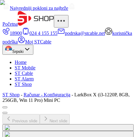
Najvredniji pokloni za najbrže
Početna
18900
024 4 155 155
podrska@stcable.net
korisnička
podrška
Moj STCable
Srpski
Home
ST Mobile
ST Cable
ST Alarm
ST Shop
ST Shop
-
Računar - Konfiguracija
-
LarkBox X (i3-1220P, 8GB,
256GB, Win 11 Pro) Mini PC
Previous slide
Next slide