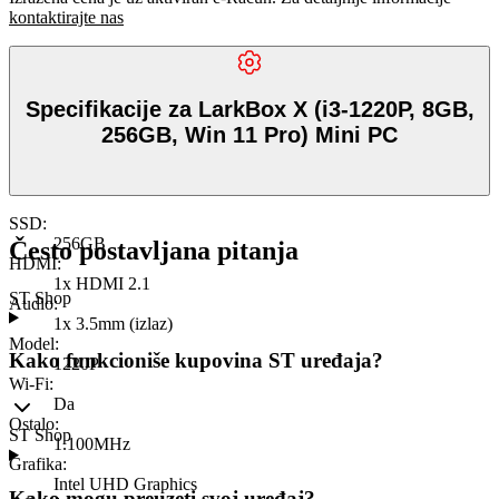
kontaktirajte nas
Specifikacije za LarkBox X (i3-1220P, 8GB,
256GB, Win 11 Pro) Mini PC
SSD
:
256GB
Često postavljana pitanja
HDMI
:
1x HDMI 2.1
ST Shop
Audio
:
1x 3.5mm (izlaz)
Model
:
Kako funkcioniše kupovina ST uređaja?
1220P
Wi-Fi
:
Da
Ostalo
:
ST Shop
1.100MHz
Grafika
:
Intel UHD Graphics
Kako mogu preuzeti svoj uređaj?