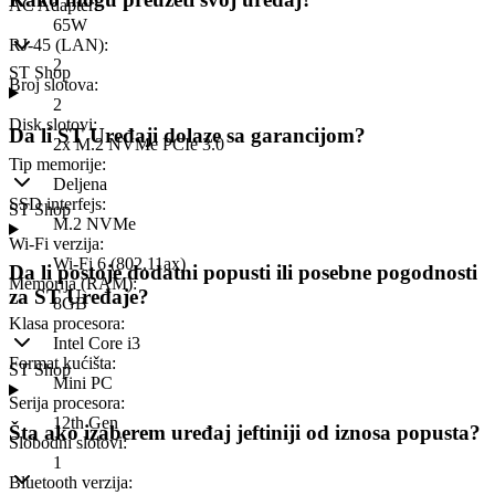
AC Adapter
:
65W
RJ-45 (LAN)
:
2
ST Shop
Broj slotova
:
2
Disk slotovi
:
Da li ST Uređaji dolaze sa garancijom?
2x M.2 NVMe PCIe 3.0
Tip memorije
:
Deljena
SSD interfejs
:
ST Shop
M.2 NVMe
Wi-Fi verzija
:
Wi-Fi 6 (802.11ax)
Da li postoje dodatni popusti ili posebne pogodnosti
Memorija (RAM)
:
za ST Uređaje?
8GB
Klasa procesora
:
Intel Core i3
Format kućišta
:
ST Shop
Mini PC
Serija procesora
:
12th Gen
Šta ako izaberem uređaj jeftiniji od iznosa popusta?
Slobodni slotovi
:
1
Bluetooth verzija
: