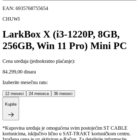
EAN:
6935768755654
CHUWI
LarkBox X (i3-1220P, 8GB,
256GB, Win 11 Pro) Mini PC
Cena uređaja
(jednokratno plaćanje)
:
84.299,00 dinara
Izaberite mesečnu ratu:
12
meseci
24
meseca
36
meseci
Kupite
*Kupovina uređaja je omogućena svim postojećim ST CABLE
korisnicima, isključivo lično u SAT-TRAKT korisničkom centru.
Izražena cena je uz aktiviran e-Račun. Za detaljnije informacije