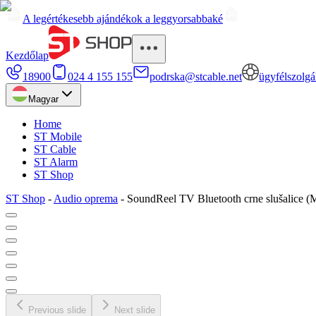
A legértékesebb ajándékok a leggyorsabbaké
Kezdőlap
18900
024 4 155 155
podrska@stcable.net
ügyfélszolgá
Magyar
Home
ST Mobile
ST Cable
ST Alarm
ST Shop
ST Shop
-
Audio oprema
-
SoundReel TV Bluetooth crne slušalice 
Previous slide
Next slide