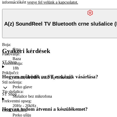
információkért
vegye fel velünk a kapcsolatot.
A(z) SoundReel TV Bluetooth crne slušalice 
Boja
:
Crna
Gyakori kérdések
Pakovanje
:
Baza
ST Shop
Autonomija
:
18h
Priključci
:
Hogyan működik az ST eszközök vásárlása?
3.5mm, SPDIF i USB Tip C na bazi
Stil nošenja
:
Preko glave
Tip slušalica
:
ST Shop
Slušalice bez mikrofona
Frekventni opseg
:
20Hz - 20kHz
Hogyan tudom átvenni a készülékemet?
Oblik slušalica
:
Preko ušiju