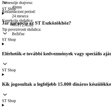
Dimenzije drajvera
:
40mm
ST Shop
Reklamacioni period
:
24 meseca
Konekcija slušalica
:
Jár garancia az ST Eszközökhöz?
Wi-Fi 2.4Ghz
Tip povezivosti slušalica
:
Bežične
ST Shop
Elérhetők-e további kedvezmények vagy speciális ajá
ST Shop
Kik jogosultak a legfeljebb 15.000 dináros készülé
ST Shop