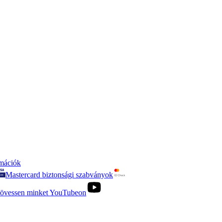
rmációk
Mastercard biztonsági szabványok
övessen minket YouTubeon