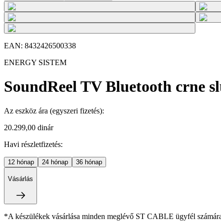
EAN:
8432426500338
ENERGY SISTEM
SoundReel TV Bluetooth crne sl
Az eszköz ára
(egyszeri fizetés)
:
20.299,00 dinár
Havi részletfizetés:
12
hónap
24
hónap
36
hónap
Vásárlás
*A készülékek vásárlása minden meglévő ST CABLE ügyfél számára ki