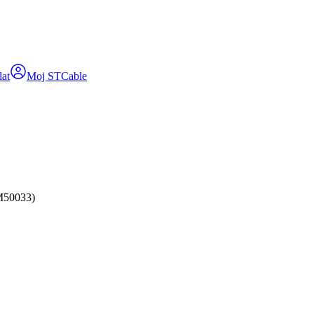
lat
Moj STCable
(M50033)