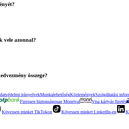
ényét?
k vele azonnal?
 kedvezmény összege?
datvédelmi irányelvek
Munkalehetőség
Közlemények
Szolgáltatási info
Fizessen biztonságosan Monrival
Visa kártyás fizetés
Kövessen minket TikTokon
Kövessen minket LinkedIn-en
K