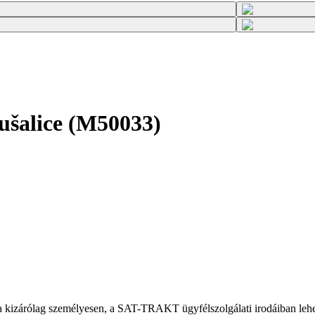
ušalice (M50033)
zárólag személyesen, a SAT-TRAKT ügyfélszolgálati irodáiban lehets