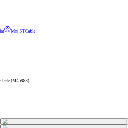
lat
Moj STCable
e bele (M45988)