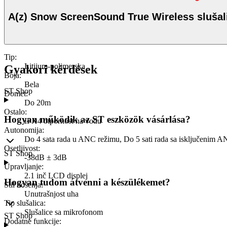
A(z) Snow ScreenSound True Wireless slušal
Tip
:
Litijum-polimerska
Gyakori kérdések
Boja
:
Bela
ST Shop
Domet
:
Do 20m
Ostalo
:
Hogyan működik az ST eszközök vásárlása?
IPX4 otpornost na vodu
Autonomija
:
Do 4 sata rada u ANC režimu, Do 5 sati rada sa isključenim 
Osetljivost
:
ST Shop
-38dB ± 3dB
Upravljanje
:
2.1 inč LCD displej
Hogyan tudom átvenni a készülékemet?
Stil nošenja
:
Unutrašnjost uha
Tip slušalica
:
Slušalice sa mikrofonom
ST Shop
Dodatne funkcije
: