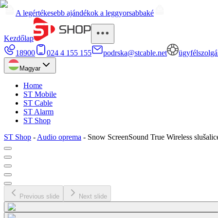
A legértékesebb ajándékok a leggyorsabbaké
Kezdőlap
18900
024 4 155 155
podrska@stcable.net
ügyfélszolgá
Magyar
Home
ST Mobile
ST Cable
ST Alarm
ST Shop
ST Shop
-
Audio oprema
-
Snow ScreenSound True Wireless slušalic
Previous slide
Next slide