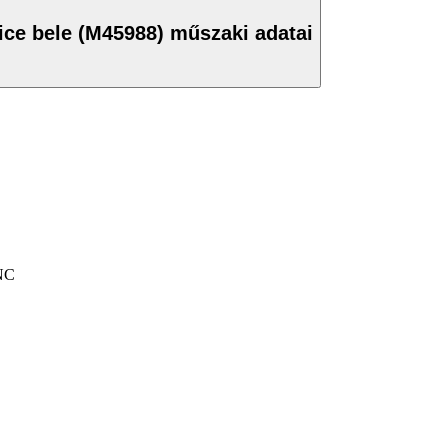
ice bele (M45988) műszaki adatai
ANC