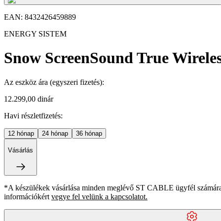
EAN:
8432426459889
ENERGY SISTEM
Snow ScreenSound True Wireless
Az eszköz ára
(egyszeri fizetés)
:
12.299,00 dinár
Havi részletfizetés:
12
hónap
24
hónap
36
hónap
Vásárlás
*A készülékek vásárlása minden meglévő ST CABLE ügyfél számára ki
információkért
vegye fel velünk a kapcsolatot.