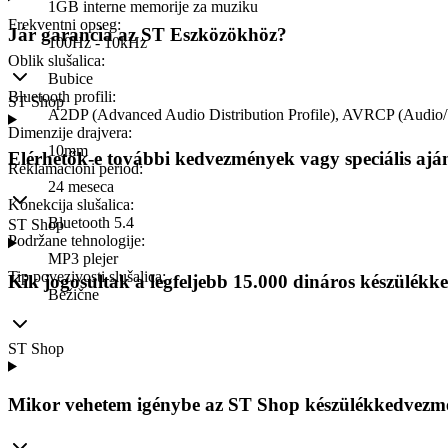
1GB interne memorije za muziku
Frekventni opseg
:
Jár garancia az ST Eszközökhöz?
100Hz - 10kHz
Oblik slušalica
:
Bubice
Bluetooth profili
:
ST Shop
A2DP (Advanced Audio Distribution Profile), AVRCP (Audio/Vi
Dimenzije drajvera
:
10mm
Elérhetők-e további kedvezmények vagy speciális ajá
Reklamacioni period
:
24 meseca
Konekcija slušalica
:
Bluetooth 5.4
ST Shop
Podržane tehnologije
:
MP3 plejer
Tip povezivosti slušalica
:
Kik jogosultak a legfeljebb 15.000 dináros készülé
Bežične
ST Shop
Mikor vehetem igénybe az ST Shop készülékkedvezm