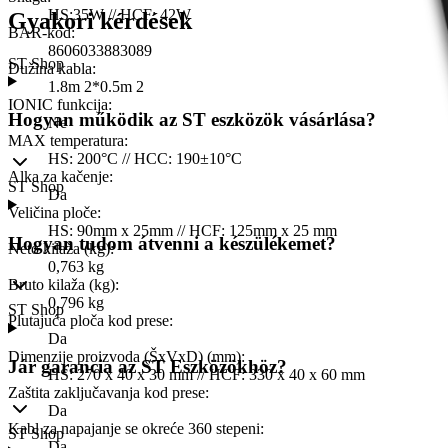
HS:35W // HCF: 42W
Gyakori kérdések
BAR-kod
:
8606033883089
ST Shop
Dužina kabla
:
1.8m 2*0.5m 2
IONIC funkcija
:
Hogyan működik az ST eszközök vásárlása?
Ne
MAX temperatura
:
HS: 200°C // HCC: 190±10°C
Alka za kačenje
:
ST Shop
Da
Veličina ploče
:
HS: 90mm x 25mm // HCF: 125mm x 25 mm
Hogyan tudom átvenni a készülékemet?
Neto kilaža (kg)
:
0,763 kg
Bruto kilaža (kg)
:
0,796 kg
ST Shop
Plutajuća ploča kod prese
:
Da
Dimenzije proizvoda (ŠxVxD) (mm)
:
Jár garancia az ST Eszközökhöz?
HS: 270 x 40 x 30 mm // HCF: 330 x 40 x 60 mm
Zaštita zaključavanja kod prese
:
Da
Kabl za napajanje se okreće 360 stepeni
:
ST Shop
Da