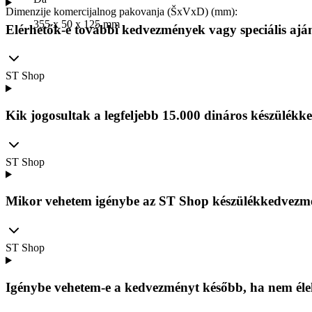
Dimenzije komercijalnog pakovanja (ŠxVxD) (mm)
:
355 x 50 x 125 mm
Elérhetők-e további kedvezmények vagy speciális ajá
ST Shop
Kik jogosultak a legfeljebb 15.000 dináros készülé
ST Shop
Mikor vehetem igénybe az ST Shop készülékkedvezm
ST Shop
Igénybe vehetem-e a kedvezményt később, ha nem éle