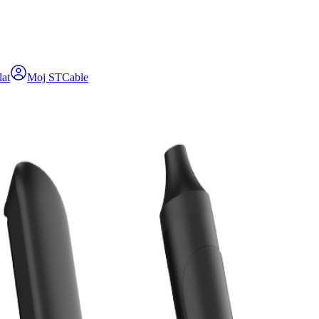
lat
Moj STCable