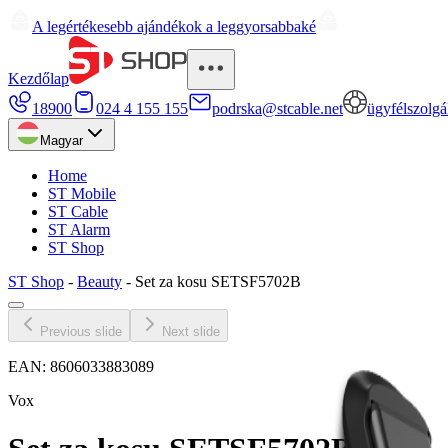
A legértékesebb ajándékok a leggyorsabbaké
Kezdőlap
18900
024 4 155 155
podrska@stcable.net
ügyfélszolgá
Magyar
Home
ST Mobile
ST Cable
ST Alarm
ST Shop
ST Shop
-
Beauty
-
Set za kosu SETSF5702B
Previous slide
Next slide
EAN:
8606033883089
Vox