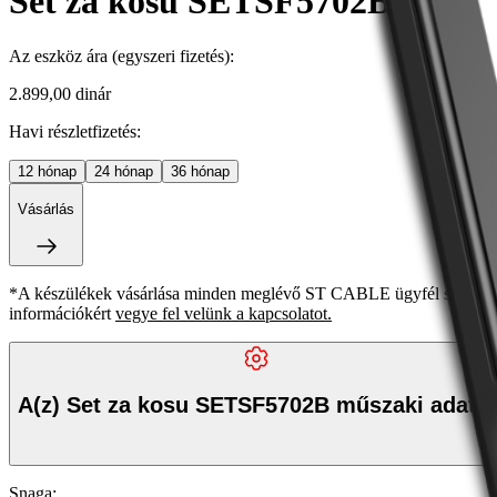
Set za kosu SETSF5702B
Az eszköz ára
(egyszeri fizetés)
:
2.899,00 dinár
Havi részletfizetés:
12
hónap
24
hónap
36
hónap
Vásárlás
*A készülékek vásárlása minden meglévő ST CABLE ügyfél számára ki
információkért
vegye fel velünk a kapcsolatot.
A(z) Set za kosu SETSF5702B műszaki adatai
Snaga
: