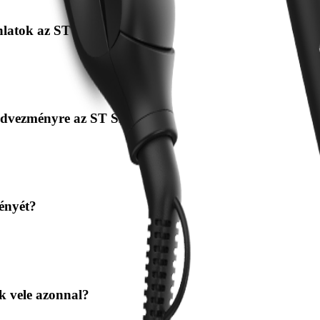
nlatok az ST készülékekre?
kkedvezményre az ST Shopban?
ényét?
k vele azonnal?