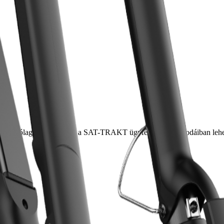
zárólag személyesen, a SAT-TRAKT ügyfélszolgálati irodáiban lehets