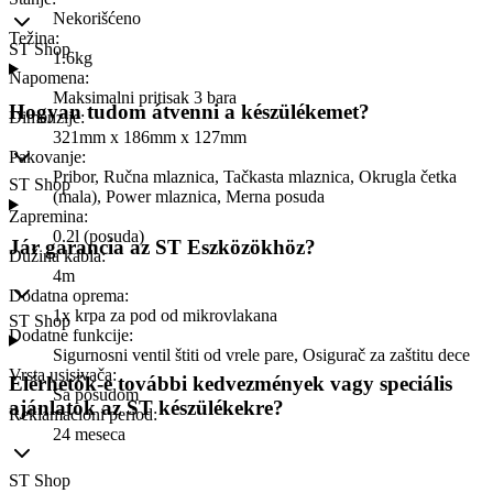
Nekorišćeno
Težina
:
ST Shop
1.6kg
Napomena
:
Maksimalni pritisak 3 bara
Hogyan tudom átvenni a készülékemet?
Dimenzije
:
321mm x 186mm x 127mm
Pakovanje
:
Pribor, Ručna mlaznica, Tačkasta mlaznica, Okrugla četka
ST Shop
(mala), Power mlaznica, Merna posuda
Zapremina
:
0.2l (posuda)
Jár garancia az ST Eszközökhöz?
Dužina kabla
:
4m
Dodatna oprema
:
1x krpa za pod od mikrovlakana
ST Shop
Dodatne funkcije
:
Sigurnosni ventil štiti od vrele pare, Osigurač za zaštitu dece
Vrsta usisivača
:
Elérhetők-e további kedvezmények vagy speciális
Sa posudom
ajánlatok az ST készülékekre?
Reklamacioni period
:
24 meseca
ST Shop