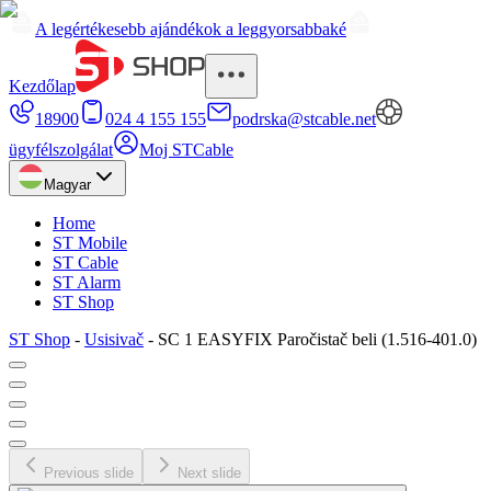
A legértékesebb ajándékok a leggyorsabbaké
Kezdőlap
18900
024 4 155 155
podrska@stcable.net
ügyfélszolgálat
Moj STCable
Magyar
Home
ST Mobile
ST Cable
ST Alarm
ST Shop
ST Shop
-
Usisivač
-
SC 1 EASYFIX Paročistač beli (1.516-401.0)
Previous slide
Next slide