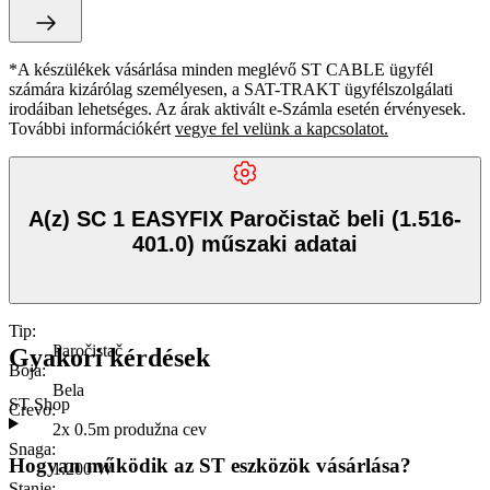
*A készülékek vásárlása minden meglévő ST CABLE ügyfél
számára kizárólag személyesen, a SAT-TRAKT ügyfélszolgálati
irodáiban lehetséges. Az árak aktivált e-Számla esetén érvényesek.
További információkért
vegye fel velünk a kapcsolatot.
A(z) SC 1 EASYFIX Paročistač beli (1.516-
401.0) műszaki adatai
Tip
:
Paročistač
Gyakori kérdések
Boja
:
Bela
ST Shop
Crevo
:
2x 0.5m produžna cev
Snaga
:
Hogyan működik az ST eszközök vásárlása?
1.200 W
Stanje
: