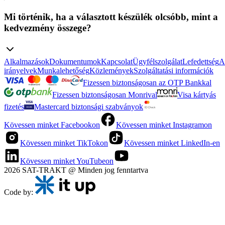
Mi történik, ha a választott készülék olcsóbb, mint a
kedvezmény összege?
Alkalmazások
Dokumentumok
Kapcsolat
Ügyfélszolgálat
Lefedettség
A
irányelvek
Munkalehetőség
Közlemények
Szolgáltatási információk
Fizessen biztonságosan az OTP Bankkal
Fizessen biztonságosan Monrival
Visa kártyás
fizetés
Mastercard biztonsági szabványok
Kövessen minket Facebookon
Kövessen minket Instagramon
Kövessen minket TikTokon
Kövessen minket LinkedIn-en
Kövessen minket YouTubeon
2026 SAT-TRAKT @ Minden jog fenntartva
Code by: