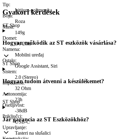
Tip
:
Litijum-polimerska
Gyakori kérdések
Boja
:
Roza
ST Shop
Masa
:
149g
Domet
:
Hogyan működik az ST eszközök vásárlása?
Do 20m
Namena
:
Mobilni uređaj
Ostalo
:
ST Shop
Google Assistant, Siri
Sistem
:
2.0 (Stereo)
Hogyan tudom átvenni a készülékemet?
Impedansa
:
32 Ohm
Autonomija
:
23h
ST Shop
Osetljivost
:
-38dB
Priključci
:
Jár garancia az ST Eszközökhöz?
USB-C
Upravljanje
:
Tasteri na slušalici
Konstrukcija
: