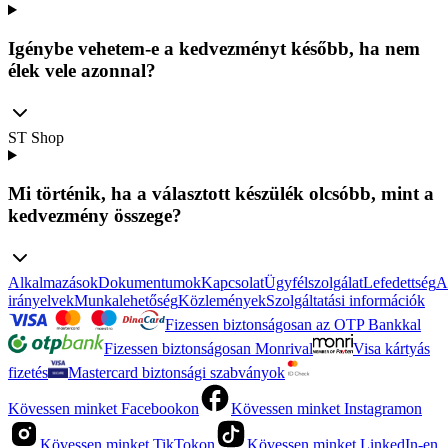
Igénybe vehetem-e a kedvezményt később, ha nem
élek vele azonnal?
ST Shop
Mi történik, ha a választott készülék olcsóbb, mint a
kedvezmény összege?
Alkalmazások
Dokumentumok
Kapcsolat
Ügyfélszolgálat
Lefedettség
A
irányelvek
Munkalehetőség
Közlemények
Szolgáltatási információk
Fizessen biztonságosan az OTP Bankkal
Fizessen biztonságosan Monrival
Visa kártyás
fizetés
Mastercard biztonsági szabványok
Kövessen minket Facebookon
Kövessen minket Instagramon
Kövessen minket TikTokon
Kövessen minket LinkedIn-en