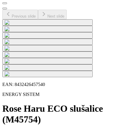
Previous slide
Next slide
EAN:
8432426457540
ENERGY SISTEM
Rose Haru ECO slušalice
(M45754)