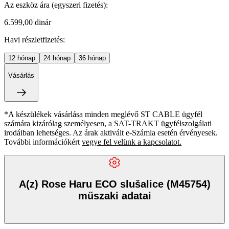
Az eszköz ára
(egyszeri fizetés)
:
6.599,00 dinár
Havi részletfizetés:
12
hónap
24
hónap
36
hónap
Vásárlás
*A készülékek vásárlása minden meglévő ST CABLE ügyfél
számára kizárólag személyesen, a SAT-TRAKT ügyfélszolgálati
irodáiban lehetséges. Az árak aktivált e-Számla esetén érvényesek.
További információkért
vegye fel velünk a kapcsolatot.
A(z) Rose Haru ECO slušalice (M45754)
műszaki adatai