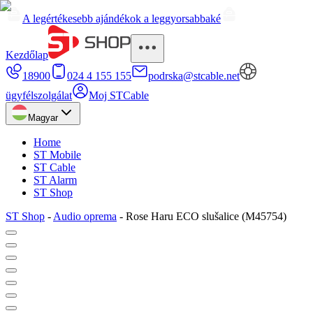
A legértékesebb ajándékok a leggyorsabbaké
Kezdőlap
18900
024 4 155 155
podrska@stcable.net
ügyfélszolgálat
Moj STCable
Magyar
Home
ST Mobile
ST Cable
ST Alarm
ST Shop
ST Shop
-
Audio oprema
-
Rose Haru ECO slušalice (M45754)