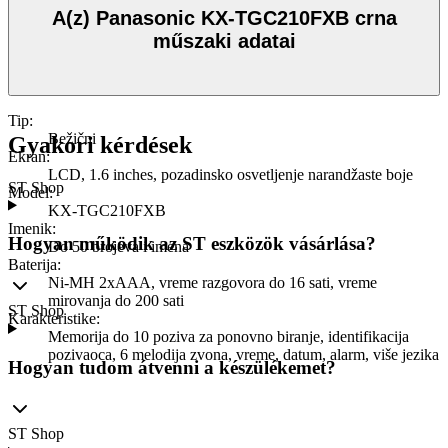
A(z) Panasonic KX-TGC210FXB crna
műszaki adatai
Tip
:
Bežični
Gyakori kérdések
Ekran
:
LCD, 1.6 inches, pozadinsko osvetljenje narandžaste boje
ST Shop
Model
:
KX-TGC210FXB
Imenik
:
Hogyan működik az ST eszközök vásárlása?
Do 50 brojeva i imena
Baterija
:
Ni-MH 2xAAA, vreme razgovora do 16 sati, vreme
mirovanja do 200 sati
ST Shop
Karakteristike
:
Memorija do 10 poziva za ponovno biranje, identifikacija
pozivaoca, 6 melodija zvona, vreme, datum, alarm, više jezika
Hogyan tudom átvenni a készülékemet?
ST Shop