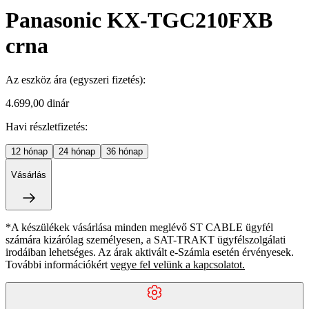
Panasonic KX-TGC210FXB
crna
Az eszköz ára
(egyszeri fizetés)
:
4.699,00 dinár
Havi részletfizetés:
12
hónap
24
hónap
36
hónap
Vásárlás
*A készülékek vásárlása minden meglévő ST CABLE ügyfél
számára kizárólag személyesen, a SAT-TRAKT ügyfélszolgálati
irodáiban lehetséges. Az árak aktivált e-Számla esetén érvényesek.
További információkért
vegye fel velünk a kapcsolatot.