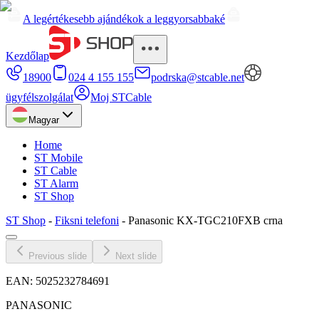
A legértékesebb ajándékok a leggyorsabbaké
Kezdőlap
18900
024 4 155 155
podrska@stcable.net
ügyfélszolgálat
Moj STCable
Magyar
Home
ST Mobile
ST Cable
ST Alarm
ST Shop
ST Shop
-
Fiksni telefoni
-
Panasonic KX-TGC210FXB crna
Previous slide
Next slide
EAN:
5025232784691
PANASONIC