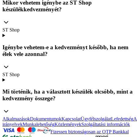
Mikor vehetem igénybe az ST Shop
készülékkedvezményét?
ST Shop
Igénybe vehetem-e a kedvezményt később, ha nem
élek vele azonnal?
ST Shop
Mi történik, ha a választott készülék olcsóbb, mint a
kedvezmény összege?
Alkalmazások
Dokumentumok
Kapcsolat
Ügyfélszolgálat
Lefedettség
A
irányelvek
Munkalehetőség
Közlemények
Szolgáltatási információk
Fizessen biztonságosan az OTP Bankkal