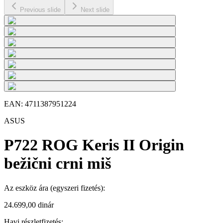
Previous slide
Next slide
EAN:
4711387951224
ASUS
P722 ROG Keris II Origin
bežični crni miš
Az eszköz ára
(egyszeri fizetés)
:
24.699,00 dinár
Havi részletfizetés: