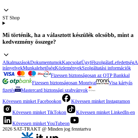
ST Shop
Mi történik, ha a választott készülék olcsóbb, mint a
kedvezmény összege?
Alkalmazások
Dokumentumok
Kapcsolat
Ügyfélszolgálat
Lefedettség
A
irányelvek
Munkalehetőség
Közlemények
Szolgáltatási információk
Fizessen biztonságosan az OTP Bankkal
Fizessen biztonságosan Monrival
Visa kártyás
fizetés
Mastercard biztonsági szabványok
Kövessen minket Facebookon
Kövessen minket Instagramon
Kövessen minket TikTokon
Kövessen minket LinkedIn-en
Kövessen minket YouTubeon
2026 SAT-TRAKT @ Minden jog fenntartva