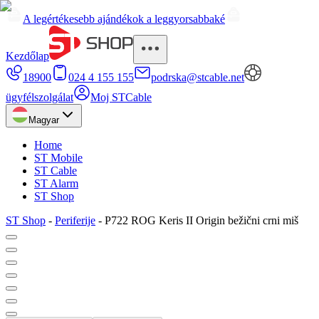
A legértékesebb ajándékok a leggyorsabbaké
Kezdőlap
18900
024 4 155 155
podrska@stcable.net
ügyfélszolgálat
Moj STCable
Magyar
Home
ST Mobile
ST Cable
ST Alarm
ST Shop
ST Shop
-
Periferije
-
P722 ROG Keris II Origin bežični crni miš