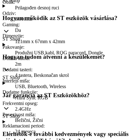
ST Shop
Oblik
:
Prilagođen desnoj ruci
Odziv
:
Hogyan működik az ST eszközök vásárlása?
8.000Hz
Gaming
:
Da
Dimenzije
:
ST Shop
121mm x 67mm x 42mm
Pakovanje
:
Produžni USB kabl, ROG paracord, Dongle
Hogyan tudom átvenni a készülékemet?
Dužina kabla
:
2m
Dodatni tasteri
:
4 tastera, Beskonačan skrol
ST Shop
Interfejs miša
:
USB, Bluetooth, Wireless
Dodatne funkcije
:
Jár garancia az ST Eszközökhöz?
Aura Sync RGB
Frekventni opseg
:
2.4GHz
Povezivost miša
:
ST Shop
Bežični, Žični
Reklamacioni period
:
24 meseca
Elérhetők-e további kedvezmények vagy speciális