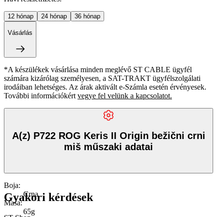
12
hónap
24
hónap
36
hónap
Vásárlás
*A készülékek vásárlása minden meglévő ST CABLE ügyfél
számára kizárólag személyesen, a SAT-TRAKT ügyfélszolgálati
irodáiban lehetséges. Az árak aktivált e-Számla esetén érvényesek.
További információkért
vegye fel velünk a kapcsolatot.
A(z) P722 ROG Keris II Origin bežični crni
miš műszaki adatai
Boja
:
Crna
Gyakori kérdések
Masa
:
65g